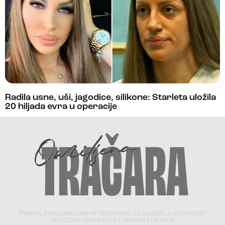
Radila usne, uši, jagodice, silikone: Starleta uložila
20 hiljada evra u operacije
PORTAL TRACARA.COM NE ODGOVARA ZA SADRŽAJ I ISTINITOST
TEKSTOVA PRENETIH SA DRUGIH PORTALA.