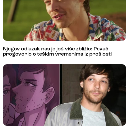
Njegov odlazak nas je još više zbližio: Pevač
progovorio o teškim vremenima iz prošlosti