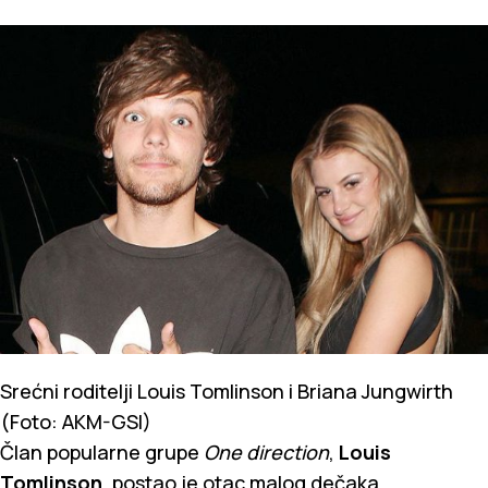
Srećni roditelji Louis Tomlinson i Briana Jungwirth
(Foto: AKM-GSI)
Član popularne grupe
One direction
,
Louis
Tomlinson
, postao je otac malog dečaka.