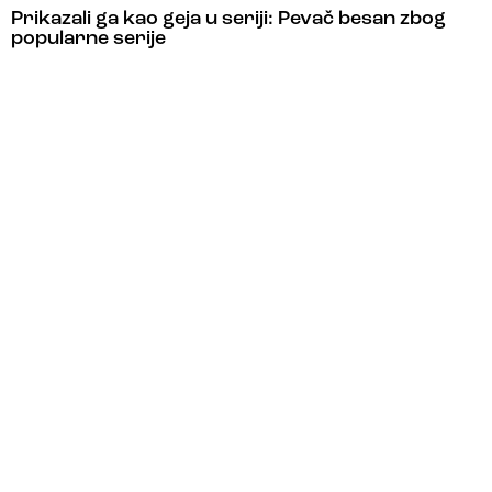
Prikazali ga kao geja u seriji: Pevač besan zbog
popularne serije