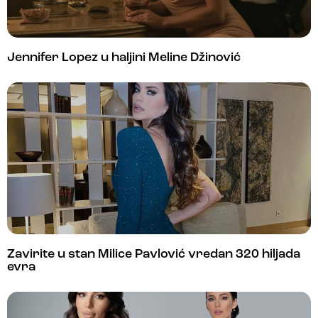
Jennifer Lopez u haljini Meline Džinović
Zavirite u stan Milice Pavlović vredan 320 hiljada
evra