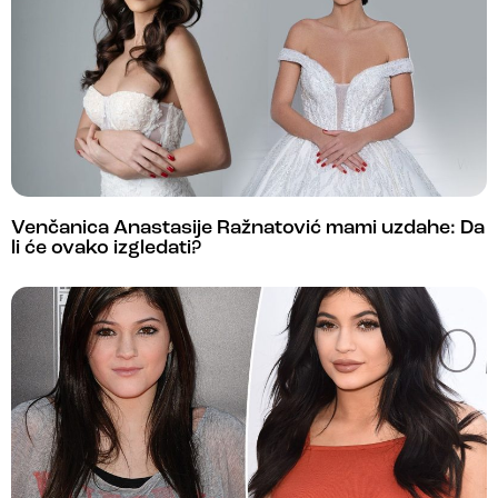
Venčanica Anastasije Ražnatović mami uzdahe: Da
li će ovako izgledati?