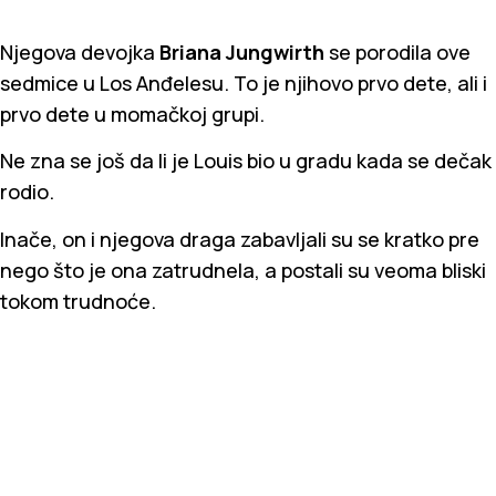
Njegova devojka
Briana Jungwirth
se porodila ove
sedmice u Los Anđelesu. To je njihovo prvo dete, ali i
prvo dete u momačkoj grupi.
Ne zna se još da li je Louis bio u gradu kada se dečak
rodio.
Inače, on i njegova draga zabavljali su se kratko pre
nego što je ona zatrudnela, a postali su veoma bliski
tokom trudnoće.