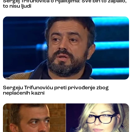
Sergej Trifunovića o rijalitijima: Sve bih to zapalio,
to nisu ljudi
Sergeju Trifunoviću preti privođenje zbog
neplaćenih kazni