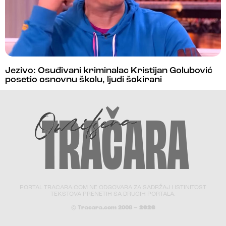
Jezivo: Osuđivani kriminalac Kristijan Golubović
posetio osnovnu školu, ljudi šokirani
PORTAL TRACARA.COM NE ODGOVARA ZA SADRŽAJ I ISTINITOST
TEKSTOVA PRENETIH SA DRUGIH PORTALA.
© Tracara.com 2008 –
2026