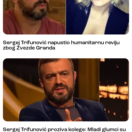
Sergej Trifunović napustio humanitarnu reviju
zbog Zvezde Granda
Sergej Trifunović proziva kolege: Mladi glumci su