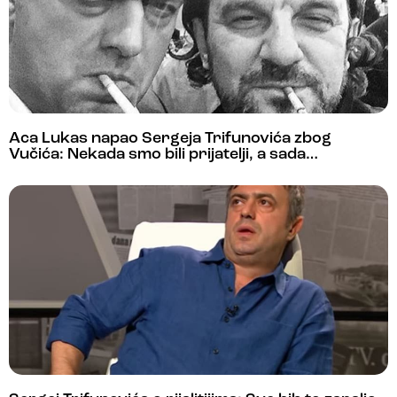
Aca Lukas napao Sergeja Trifunovića zbog
Vučića: Nekada smo bili prijatelji, a sada…