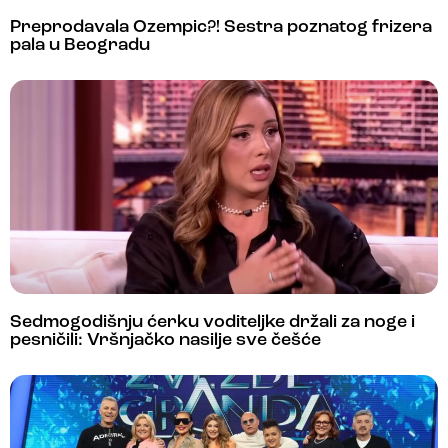
Preprodavala Ozempic?! Sestra poznatog frizera
pala u Beogradu
Sedmogodišnju ćerku voditeljke držali za noge i
pesničili: Vršnjačko nasilje sve češće