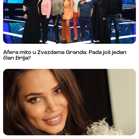
Afera mito u Zvezdama Granda: Pada još jedan
član žirija?