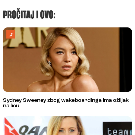
PROČITAJ I OVO:
Sydney Sweeney zbog wakeboardinga ima ožiljak
na licu