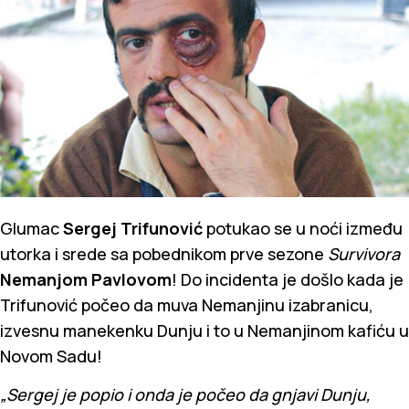
Glumac
Sergej Trifunović
potukao se u noći između
utorka i srede sa pobednikom prve sezone
Survivora
Nemanjom Pavlovom
! Do incidenta je došlo kada je
Trifunović počeo da muva Nemanjinu izabranicu,
izvesnu manekenku Dunju i to u Nemanjinom kafiću u
Novom Sadu!
„Sergej je popio i onda je počeo da gnjavi Dunju,