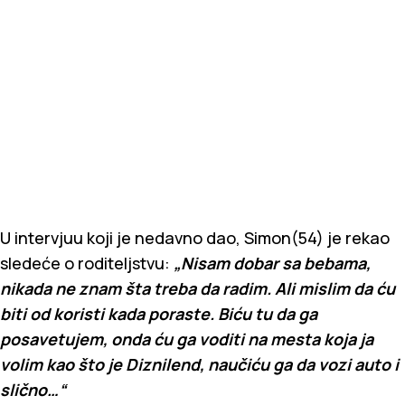
U intervjuu koji je nedavno dao, Simon(54) je rekao
sledeće o roditeljstvu:
„Nisam dobar sa bebama,
nikada ne znam šta treba da radim. Ali mislim da ću
biti od koristi kada poraste. Biću tu da ga
posavetujem, onda ću ga voditi na mesta koja ja
volim kao što je Diznilend, naučiću ga da vozi auto i
slično…“