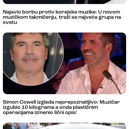
Najavio borbu protiv korejske muzike: U novom
muzičkom takmičenju, traži se najveća grupa na
svetu
Simon Cowell izgleda neprepoznatljivo: Muzičar
izgubio 10 kilograma a onda plastičnim
operacijama izmenio lični opis!