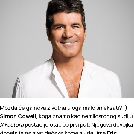
Možda će ga nova životna uloga malo smekšati? :)
Simon Cowell
, koga znamo kao nemilosrdnog sudiju
X Factora
postao je otac po prvi put. Njegova devojka
donela je na svet dečaka kome su dali ime
Eric.