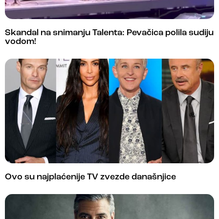
Skandal na snimanju Talenta: Pevačica polila sudiju
vodom!
Ovo su najplaćenije TV zvezde današnjice