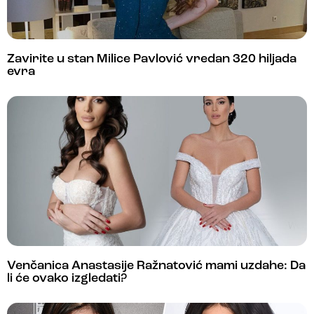
Zavirite u stan Milice Pavlović vredan 320 hiljada
evra
Venčanica Anastasije Ražnatović mami uzdahe: Da
li će ovako izgledati?