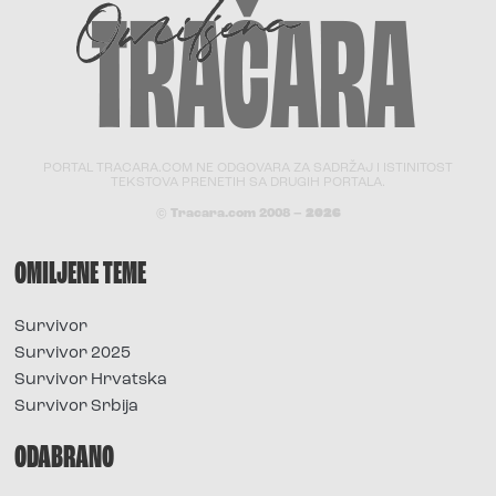
PORTAL TRACARA.COM NE ODGOVARA ZA SADRŽAJ I ISTINITOST
TEKSTOVA PRENETIH SA DRUGIH PORTALA.
© Tracara.com 2008 –
2026
OMILJENE TEME
Survivor
Survivor 2025
Survivor Hrvatska
Survivor Srbija
ODABRANO