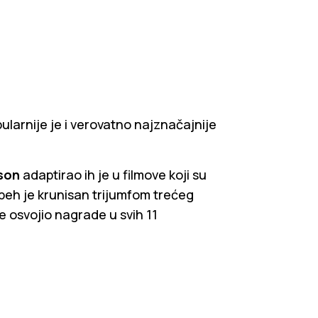
ularnije je i verovatno najznačajnije
son
adaptirao ih je u filmove koji su
uspeh je krunisan trijumfom trećeg
e osvojio nagrade u svih 11