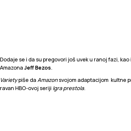
Dodaje se i da su pregovori još uvek u ranoj fazi, kao i 
Amazona
Jeff Bezos
.
Variety
piše da
Amazon
svojom adaptacijom kultne pri
ravan HBO-ovoj seriji
Igra prestola
.