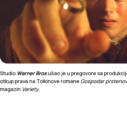
Studio
Warner Bros
ušao je u pregovore sa produkci
otkup prava na Tolkinove romane
Gospodar prstenov
magazin
Variety
.