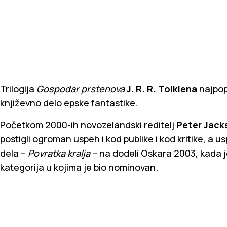
Trilogija
Gospodar prstenova
J. R. R. Tolkiena
najpop
književno delo epske fantastike.
Početkom 2000-ih novozelandski reditelj
Peter Jack
postigli ogroman uspeh i kod publike i kod kritike, a 
dela –
Povratka kralja
– na dodeli Oskara 2003, kada j
kategorija u kojima je bio nominovan.