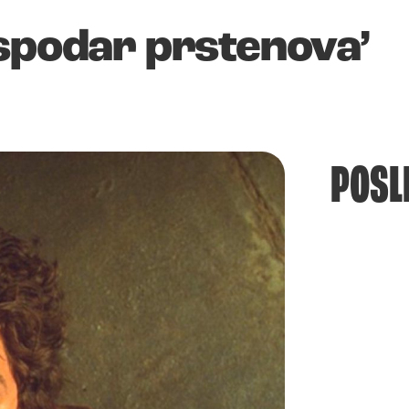
ospodar prstenova’
POSL