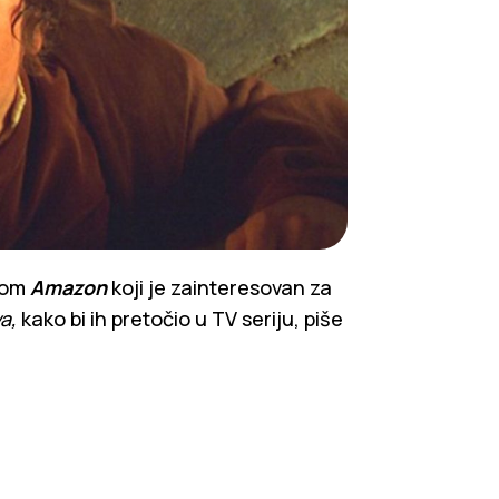
jom
Amazon
koji je zainteresovan za
a,
kako bi ih pretočio u TV seriju, piše