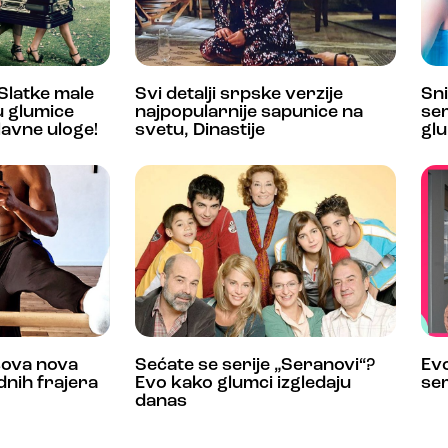
Slatke male
Svi detalji srpske verzije
Sni
su glumice
najpopularnije sapunice na
ser
lavne uloge!
svetu, Dinastije
glu
ksova nova
Sećate se serije „Seranovi“?
Evo
dnih frajera
Evo kako glumci izgledaju
ser
danas