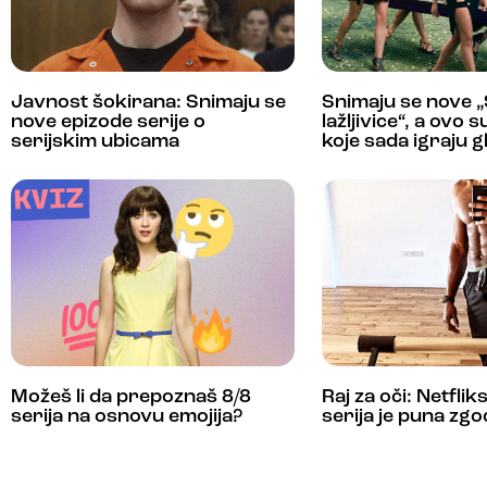
Javnost šokirana: Snimaju se
Snimaju se nove „
nove epizode serije o
lažljivice“, a ovo 
serijskim ubicama
koje sada igraju g
Možeš li da prepoznaš 8/8
Raj za oči: Netfli
serija na osnovu emojija?
serija je puna zgo