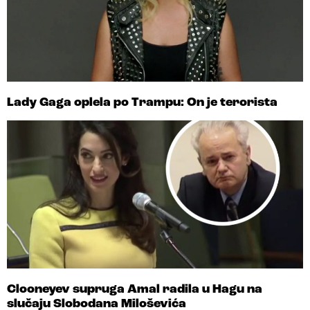
Lady Gaga oplela po Trampu: On je terorista
Clooneyev supruga Amal radila u Hagu na
slučaju Slobodana Miloševića