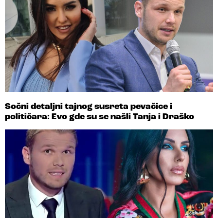
Sočni detaljni tajnog susreta pevačice i
političara: Evo gde su se našli Tanja i Draško