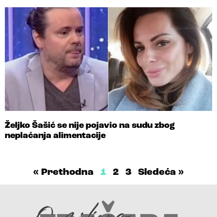
Željko Šašić se nije pojavio na sudu zbog
neplaćanja alimentacije
« Prethodna
1
2
3
Sledeća »