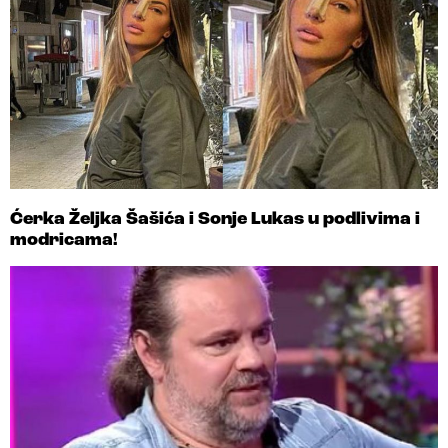
Ćerka Željka Šašića i Sonje Lukas u podlivima i
modricama!