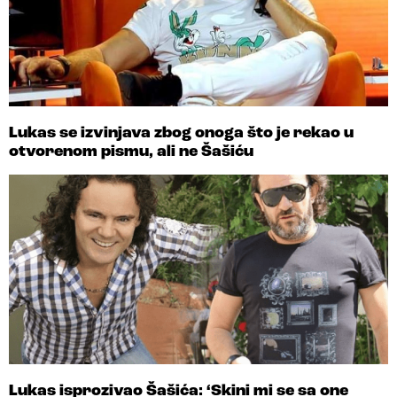
Lukas se izvinjava zbog onoga što je rekao u
otvorenom pismu, ali ne Šašiću
Lukas isprozivao Šašića: ‘Skini mi se sa one