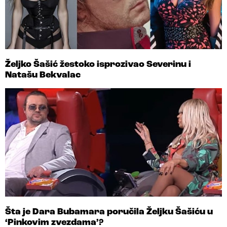
Željko Šašić žestoko isprozivao Severinu i
Natašu Bekvalac
Šta je Dara Bubamara poručila Željku Šašiću u
‘Pinkovim zvezdama’?