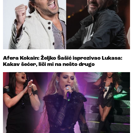
Afera Kokain: Željko Šašić isprozivao Lukasa:
Kakav šećer, liči mi na nešto drugo