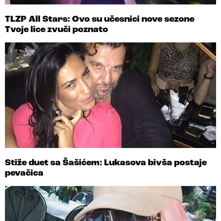
TLZP All Stars: Ovo su učesnici nove sezone
Tvoje lice zvuči poznato
Stiže duet sa Šašićem: Lukasova bivša postaje
pevačica