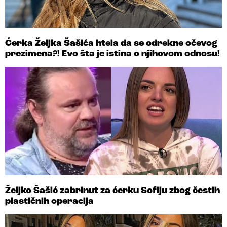
Ćerka Željka Šašića htela da se odrekne očevog
prezimena?! Evo šta je istina o njihovom odnosu!
Željko Šašić zabrinut za ćerku Sofiju zbog čestih
plastičnih operacija