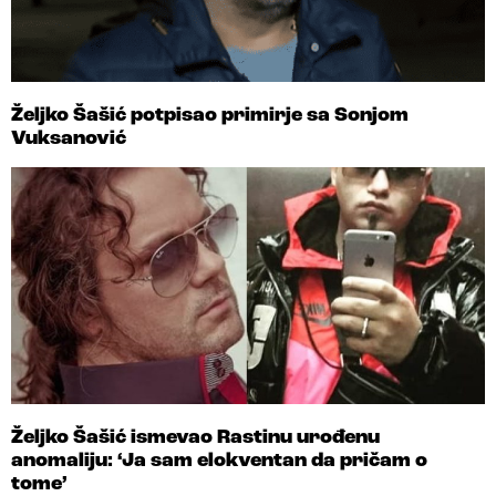
Željko Šašić potpisao primirje sa Sonjom
Vuksanović
Željko Šašić ismevao Rastinu urođenu
anomaliju: ‘Ja sam elokventan da pričam o
tome’