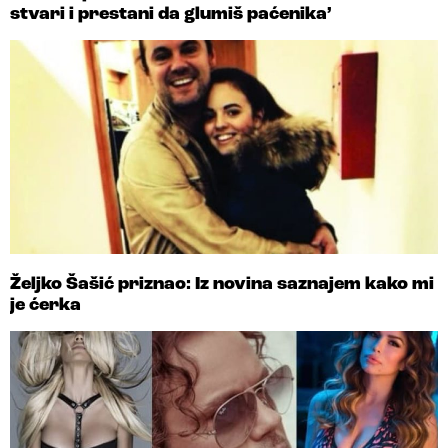
stvari i prestani da glumiš paćenika’
Željko Šašić priznao: Iz novina saznajem kako mi
je ćerka