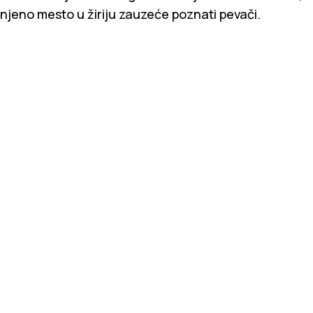
njeno mesto u žiriju zauzeće poznati pevači.