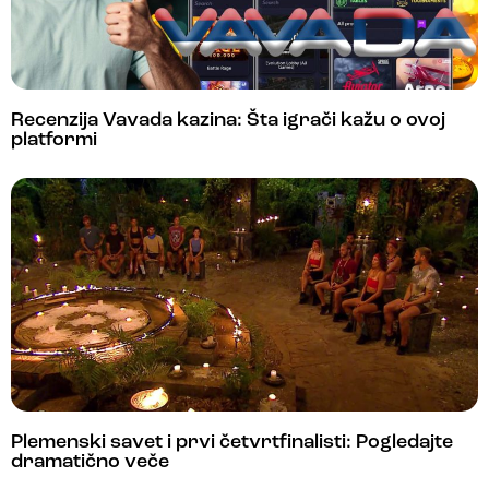
Recenzija Vavada kazina: Šta igrači kažu o ovoj
platformi
Plemenski savet i prvi četvrtfinalisti: Pogledajte
dramatično veče