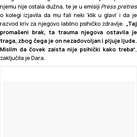
njemu nije ostala dužna, te je u emisiji
Press pretre
o kolegi izjavila da mu fali neki ‘klik u glavi’ i da je
razvod kriv za njegovo labilno psihičko zdravlje.
„Taj
promašeni brak, ta trauma njegova ostavila je
traga, zbog čega je on nezadovoljan i pljuje ljude.
Mislim da čovek zaista nije psihički kako treba“
,
zaključila je Dara.