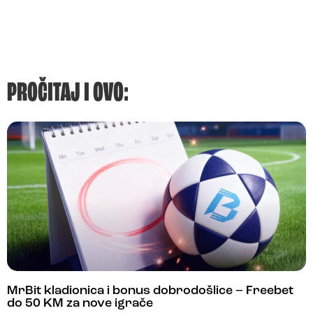
PROČITAJ I OVO:
MrBit kladionica i bonus dobrodošlice – Freebet
do 50 KM za nove igrače