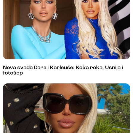
Nova svađa Dare i Karleuše: Koka roka, Usnija i
fotošop