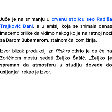
Juče je na snimanju u
crvenu stolicu seo Radiša
Trajković Đani
, a u emisiji koja se snimala danas
imaćemo prilike da vidimo nekog ko je na ratnoj nozi
sa
Darom Bubamarom
, stalnom čalicom žirija.
Izvor blizak produkciji za
Pink.rs
otkrio je da će n
Zoričinom mestu sedeti
Željko Šašić
.
„Željko j
spreman da atmosferu u studiju dovede do
usijanja“
, rekao je izvor.