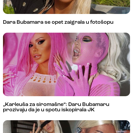
Dara Bubamara se opet zaigrala u fotošopu
„Karleuša za siromašne“: Daru Bubamaru
prozivaju da je u spotu iskopirala JK