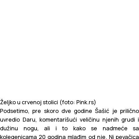
Željko u crvenoj stolici (foto: Pink.rs)
Podsetimo, pre skoro dve godine Šašić je prilično
uvredio Daru, komentarišući veličinu njenih grudi i
dužinu nogu, ali i to kako se nadmeće sa
kolegenicama 20 godina mlađim od nje. Ni pevačica