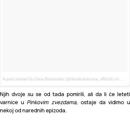
A post shared by Dara Bubamara (@darabubamara_official)
on
Mar 
Njih dvoje su se od tada pomirili, ali da li će leteti
varnice u
Pinkovim zvezdama,
ostaje da vidimo 
nekoj od narednih epizoda.