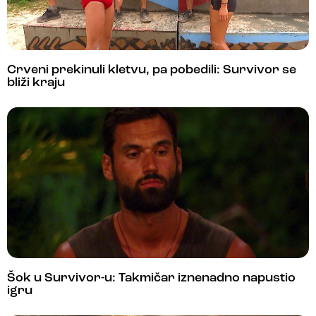
Crveni prekinuli kletvu, pa pobedili: Survivor se
bliži kraju
Šok u Survivor-u: Takmičar iznenadno napustio
igru