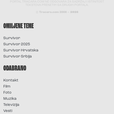
PORTAL TRACARA.COM NE ODGOVARA ZA SADRŽAJ I ISTINITOST
TEKSTOVA PRENETIH SA DRUGIH PORTALA.
© Tracara.com 2008 –
2026
OMILJENE TEME
Survivor
Survivor 2025
Survivor Hrvatska
Survivor Srbija
ODABRANO
Kontakt
Film
Foto
Muzika
Televizija
Vesti