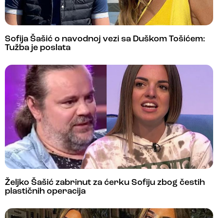
Sofija Šašić o navodnoj vezi sa Duškom Tošićem:
Tužba je poslata
Željko Šašić zabrinut za ćerku Sofiju zbog čestih
plastičnih operacija