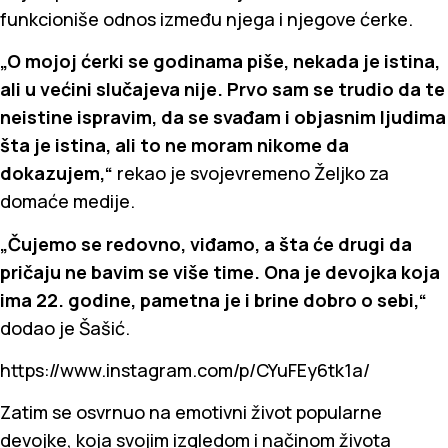
funkcioniše odnos između njega i njegove ćerke.
„O mojoj ćerki se godinama piše, nekada je istina,
ali u većini slučajeva nije. Prvo sam se trudio da te
neistine ispravim, da se svađam i objasnim ljudima
šta je istina, ali to ne moram nikome da
dokazujem,“
rekao je svojevremeno Željko za
domaće medije.
„Čujemo se redovno, viđamo, a šta će drugi da
pričaju ne bavim se više time. Ona je devojka koja
ima 22. godine, pametna je i brine dobro o sebi,“
dodao je Šašić.
https://www.instagram.com/p/CYuFEy6tk1a/
Zatim se osvrnuo na emotivni život popularne
devojke, koja svojim izgledom i načinom života