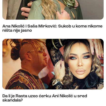
Ana Nikolić i Saša Mirković: Sukob u kome nikome
ništa nije jasno
Da li je Rasta uzeo ćerku Ani Nikolić u sred
skandala?