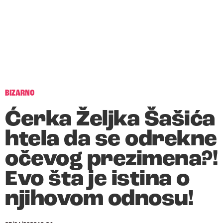
BIZARNO
Ćerka Željka Šašića
htela da se odrekne
očevog prezimena?!
Evo šta je istina o
njihovom odnosu!