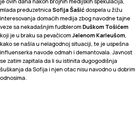
je ovih dana nakon brojnih medijskih spekulacija,
mlada preduzetnica
Sofija Šašić
dospela u žižu
interesovanja domaćih medija zbog navodne tajne
veze sa nekadašnjim fudblerom
Duškom Tošićem
koji je u braku sa pevačicom
Jelenom Karleušom
,
kako se našla u nelagodnoj situaciji, te je uspešna
influenserka navode odmah i demantovala. Javnost
se zatim zapitala da li su istinita dugogodišnja
šuškanja da Sofija i njen otac nisu navodno u dobrim
odnosima.