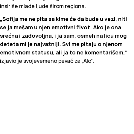
insiriše mlade ljude širom regiona.
„Sofija me ne pita sa kime će da bude u vezi, niti
se ja mešam u njen emotivni život. Ako je ona
srećna i zadovoljna, i ja sam, osmeh na licu mog
deteta mi je najvažniji. Svi me pitaju o njenom
emotivnom statusu, ali ja to ne komentarišem,“
izjavio je svojevemeno pevač za „Alo“.