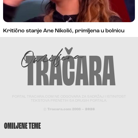
Kritično stanje Ane Nikolić, primljena u bolnicu
PORTAL TRACARA.COM NE ODGOVARA ZA SADRŽAJ I ISTINITOST
TEKSTOVA PRENETIH SA DRUGIH PORTALA.
© Tracara.com 2008 –
2026
OMILJENE TEME