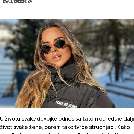
25/01/2022
18:24
U životu svake devojke odnos sa tatom određuje dalji
život svake žene, barem tako tvrde stručnjaci. Kako