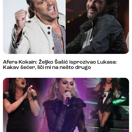
Afera Kokain: Željko Šašić isprozivao Lukasa:
Kakav šećer, liči mi na nešto drugo