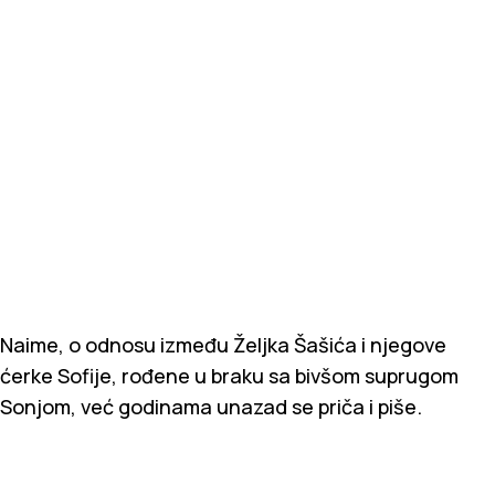
Naime, o odnosu između Željka Šašića i njegove
ćerke Sofije, rođene u braku sa bivšom suprugom
Sonjom, već godinama unazad se priča i piše.