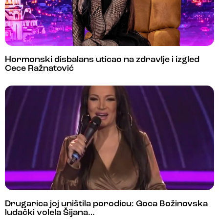
Hormonski disbalans uticao na zdravlje i izgled
Cece Ražnatović
Drugarica joj uništila porodicu: Goca Božinovska
ludački volela Šijana…