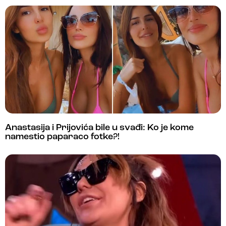
Anastasija i Prijovića bile u svađi: Ko je kome
namestio paparaco fotke?!