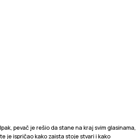
Ipak, pevač je rešio da stane na kraj svim glasinama,
te je ispričao kako zaista stoje stvari i kako