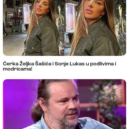
Ćerka Željka Šašića i Sonje Lukas u podlivima i
modricama!