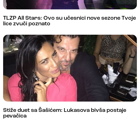
TLZP All Stars: Ovo su učesnici nove sezone Tvoje
lice zvuči poznato
Stiže duet sa Šašićem: Lukasova bivša postaje
pevačica