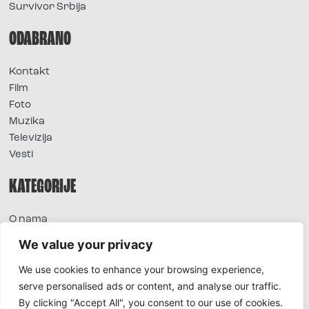
Survivor Srbija
ODABRANO
Kontakt
Film
Foto
Muzika
Televizija
Vesti
KATEGORIJE
O nama
Sve vesti
We value your privacy
Extra
We use cookies to enhance your browsing experience,
Foto
serve personalised ads or content, and analyse our traffic.
Moda
By clicking "Accept All", you consent to our use of cookies.
TV