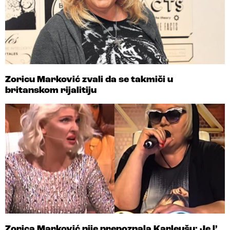
Zoricu Marković zvali da se takmiči u
britanskom rijalitiju
Zorica Marković nije prepoznala Karleušu: Je l’