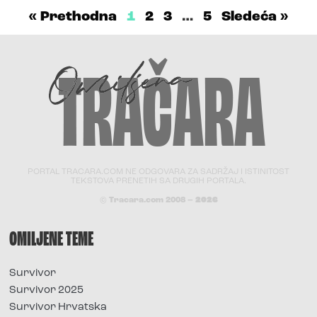
« Prethodna
1
2
3
…
5
Sledeća »
PORTAL TRACARA.COM NE ODGOVARA ZA SADRŽAJ I ISTINITOST
TEKSTOVA PRENETIH SA DRUGIH PORTALA.
© Tracara.com 2008 –
2026
OMILJENE TEME
Survivor
Survivor 2025
Survivor Hrvatska