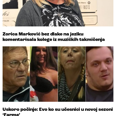
Zorica Marković bez dlake na jeziku
komentarisala kolege iz muzičkih takmičenja
Uskoro počinje: Evo ko su učesnici u novoj sezoni
‘Farme’