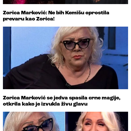
Zorica Marković: Ne bih Kemišu oprostila
prevaru kao Zorica!
Zorica Marković se jedva spasila crne magije,
otkrila kako je izvukla živu glavu