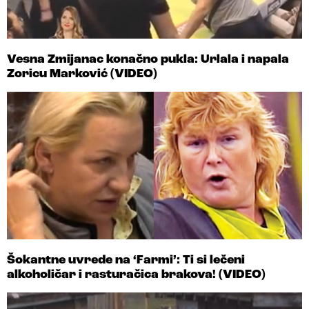
Vesna Zmijanac konačno pukla: Urlala i napala
Zoricu Marković (VIDEO)
Šokantne uvrede na ‘Farmi’: Ti si lečeni
alkoholičar i rasturačica brakova! (VIDEO)