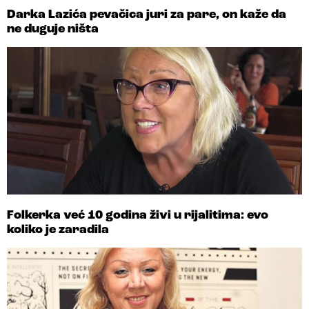
Darka Lazića pevačica juri za pare, on kaže da
ne duguje ništa
Folkerka već 10 godina živi u rijalitima: evo
koliko je zaradila