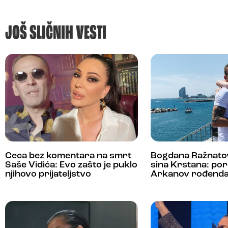
JOŠ SLIČNIH VESTI
Ceca bez komentara na smrt
Bogdana Ražnatov
Saše Vidića: Evo zašto je puklo
sina Krstana: por
njihovo prijateljstvo
Arkanov rođend