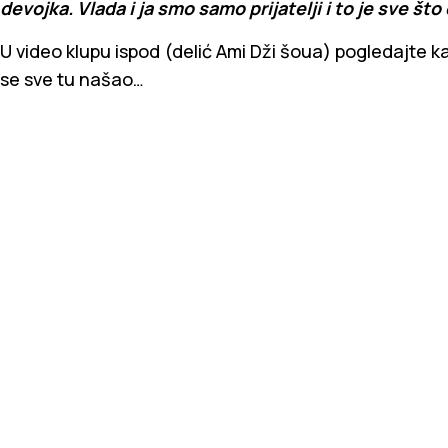
devojka. Vlada i ja smo samo prijatelji i to je sve što
U video klupu ispod (delić Ami Dži šoua) pogledajte k
se sve tu našao…