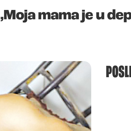
„Moja mama je u dep
POSL