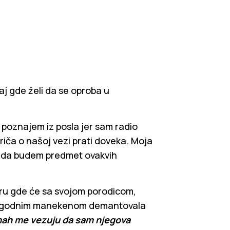
aj gde želi da se oproba u
g poznajem iz posla jer sam radio
priča o našoj vezi prati doveka. Moja
ija da budem predmet ovakvih
ru gde će sa svojom porodicom,
 sa zgodnim manekenom demantovala
mah me vezuju da sam njegova