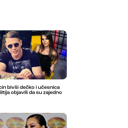
in bivši dečko i učesnica
alitija objavili da su zajedno