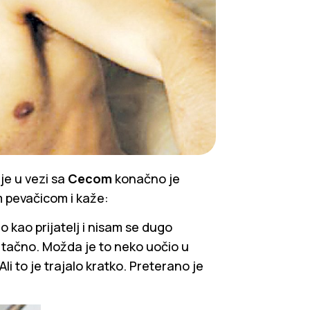
e u vezi sa
Cecom
konačno je
 pevačicom i kaže:
 kao prijatelj i nisam se dugo
e tačno. Možda je to neko uočio u
li to je trajalo kratko. Preterano je