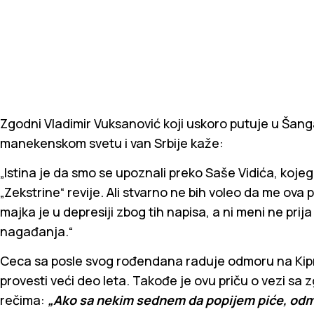
Zgodni Vladimir Vuksanović koji uskoro putuje u Šang
manekenskom svetu i van Srbije kaže:
„Istina je da smo se upoznali preko Saše Vidića, koje
„Zekstrine“ revije. Ali stvarno ne bih voleo da me ova 
majka je u depresiji zbog tih napisa, a ni meni ne pr
nagađanja.“
Ceca sa posle svog rođendana raduje odmoru na Kip
provesti veći deo leta. Takođe je ovu priču o vezi
rečima:
„Ako sa nekim sednem da popijem piće, od