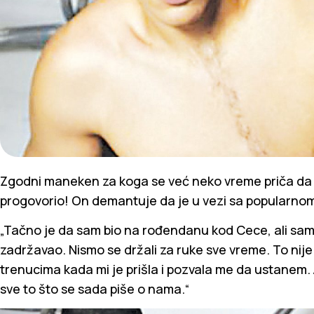
Zgodni maneken za koga se već neko vreme priča da j
progovorio! On demantuje da je u vezi sa popularnom
„Tačno je da sam bio na rođendanu kod Cece, ali samo
zadržavao. Nismo se držali za ruke sve vreme. To nij
trenucima kada mi je prišla i pozvala me da ustanem. A
sve to što se sada piše o nama.“