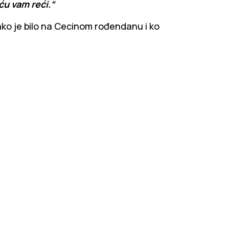
 ću vam reći.“
ako je bilo na Cecinom rođendanu i ko