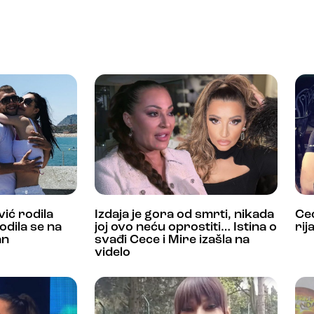
ić rodila
Izdaja je gora od smrti, nikada
Cec
odila se na
joj ovo neću oprostiti… Istina o
rij
an
svađi Cece i Mire izašla na
videlo