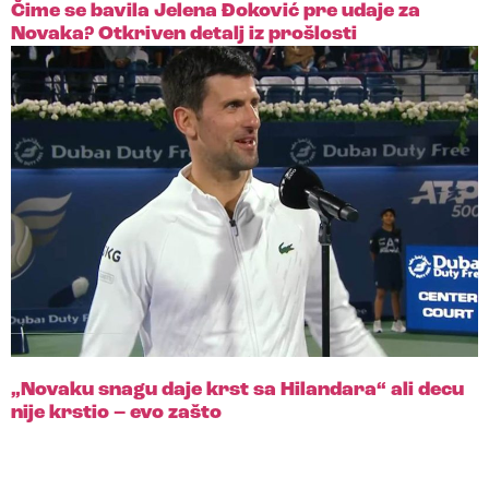
Čime se bavila Jelena Đoković pre udaje za
Novaka? Otkriven detalj iz prošlosti
„Novaku snagu daje krst sa Hilandara“ ali decu
nije krstio – evo zašto