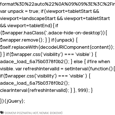
format%3D%22auto%22%0A%09%09%3E%3C%2Fin
var unpack = true; if(viewport
=tabletStart &&
viewport
=landscapeStart && viewport
=tabletStart
&& viewport
=tabletEnd){ if
($wrapper.hasClass('.adace-hide-on-desktop')){
$wrapper.remove(); } } if(unpack) {
$self.replaceWith(decodeURIComponent(content));
} } if($wrapper.css('visibility') === 'visible' ) {
adace_load_6a75b0378f0b2(); } else { //fire when
visible. var refreshIntervalId = setInterval(function(){
if($wrapper.css('visibility') === 'visible' ) {
adace_load_6a75b0378f0b2();
clearInterval(refreshIntervalId); } }, 999); }
})(jQuery);
DOMOVI POZNATIH
,
HOT
,
NOVAK ĐOKOVIĆ