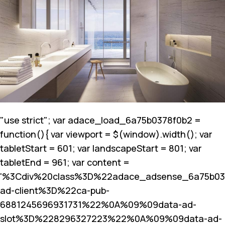
"use strict"; var adace_load_6a75b0378f0b2 =
function(){ var viewport = $(window).width(); var
tabletStart = 601; var landscapeStart = 801; var
tabletEnd = 961; var content =
'%3Cdiv%20class%3D%22adace_adsense_6a75b0
ad-client%3D%22ca-pub-
6881245696931731%22%0A%09%09data-ad-
slot%3D%228296327223%22%0A%09%09data-ad-