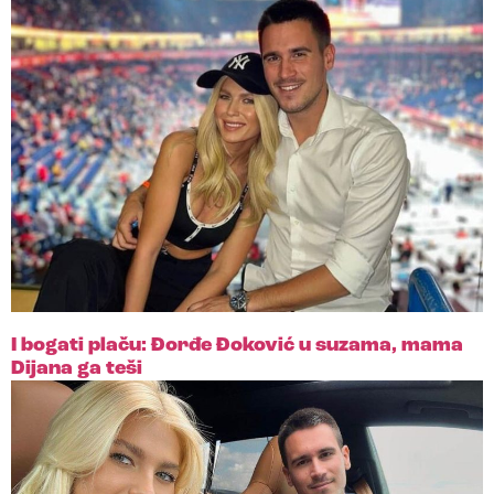
I bogati plaču: Đorđe Đoković u suzama, mama
Dijana ga teši