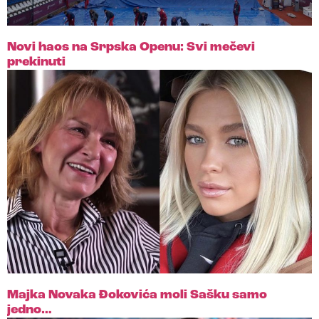
Novi haos na Srpska Openu: Svi mečevi
prekinuti
Majka Novaka Đokovića moli Sašku samo
jedno…