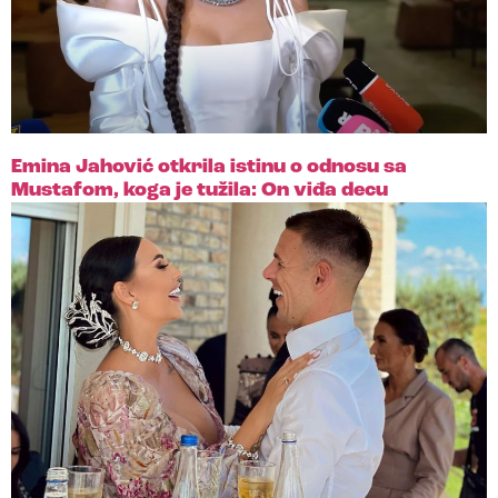
Emina Jahović otkrila istinu o odnosu sa
Mustafom, koga je tužila: On viđa decu