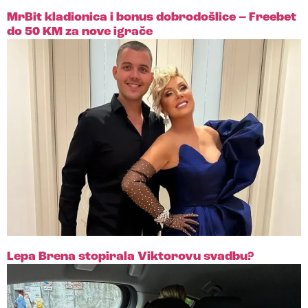
MrBit kladionica i bonus dobrodošlice – Freebet
do 50 KM za nove igrače
Lepa Brena stopirala Viktorovu svadbu?