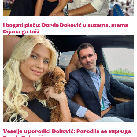
I bogati plaču: Đorđe Đoković u suzama, mama
Dijana ga teši
Veselje u porodici Đoković: Porodila se supruga