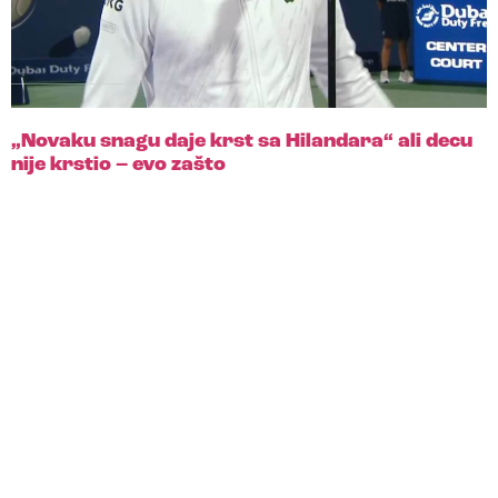
„Novaku snagu daje krst sa Hilandara“ ali decu
nije krstio – evo zašto