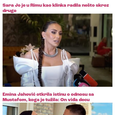
Sara Jo je u Rimu kao klinka radila nešto skroz
drugo
Emina Jahović otkrila istinu o odnosu sa
Mustafom, koga je tužila: On viđa decu