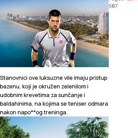
5
6
7
Stanovnici ove luksuzne vile imaju pristup
bazenu, koji je okružen zelenilom i
udobnim krevetima za sunčanje i
baldahinima, na kojima se teniser odmara
nakon napo**og treninga.