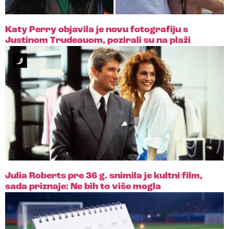
Katy Perry objavila je novu fotografiju s
Justinom Trudeauom, pozirali su na plaži
Julia Roberts pre 36 g. snimila je kultni film,
sada priznaje: Ne bih to više mogla