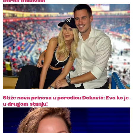
Đorđa Đokovića
Stiže nova prinova u porodicu Đoković: Evo ko je
u drugom stanju!