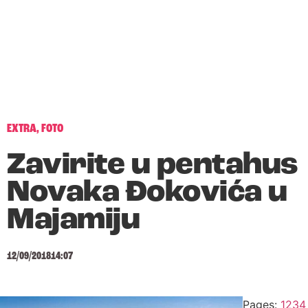
EXTRA
,
FOTO
Zavirite u pentahus
Novaka Đokovića u
Majamiju
12/09/2018
14:07
Pages:
1
2
3
4