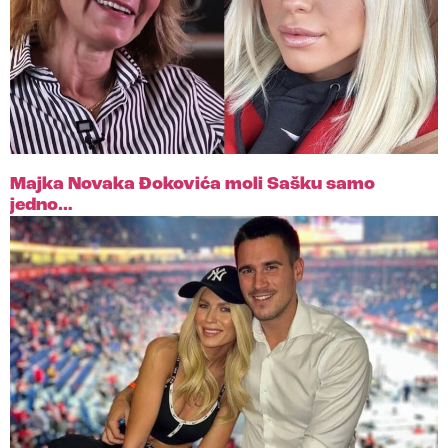
Majka Novaka Đokovića moli Sašku samo
jedno…