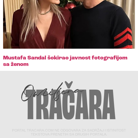
Mustafa Sandal šokirao javnost fotografijom
sa ženom
PORTAL TRACARA.COM NE ODGOVARA ZA SADRŽAJ I ISTINITOST
TEKSTOVA PRENETIH SA DRUGIH PORTALA.