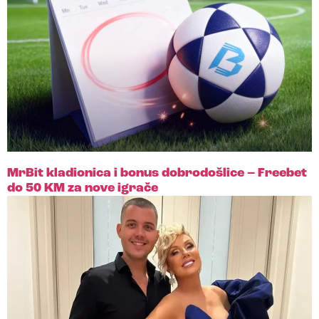
MrBit kladionica i bonus dobrodošlice – Freebet
do 50 KM za nove igrače