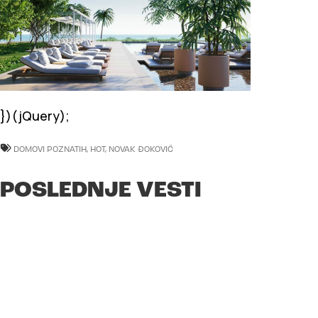
})(jQuery);
DOMOVI POZNATIH
,
HOT
,
NOVAK ĐOKOVIĆ
POSLEDNJE VESTI