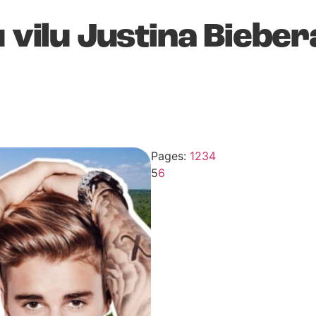
u vilu Justina Biebe
Pages:
1
2
3
4
5
6