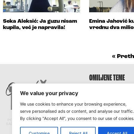
Seka Aleksić: Ja guzu nisam
Emina Jahović ku
kupila, već je napravila!
vrednu dva milio
« Pret
OMILJENE TEME
Survivor
We value your privacy
Survivor 2025
We use cookies to enhance your browsing experience,
Survivor Hrvatska
serve personalised ads or content, and analyse our traffic.
Survivor Srbija
By clicking "Accept All", you consent to our use of cookies
PORTAL TRACARA.COM NE ODGOVARA ZA
SADRŽAJ I ISTINITOST TEKSTOVA PRENETIH
SA DRUGIH PORTALA.
Customise
Reject All
Accept All