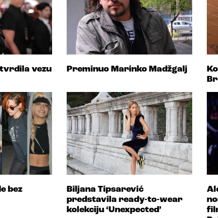
tvrdila vezu
Preminuo Marinko Madžgalj
Ko
Br
de bez
Biljana Tipsarević
Al
predstavila ready-to-wear
no
kolekciju ‘Unexpected’
fi