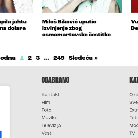
pila jahtu
Miloš Biković uputio
Vu
na dolara
izvinjenje zbog
De
osmomartovske čestitke
hodna
1
2
3
…
249
Sledeća »
ODABRANO
KA
Kontakt
O n
Film
Sve
Foto
Ext
Muzika
Fot
.
Televizija
Mo
Vesti
TV