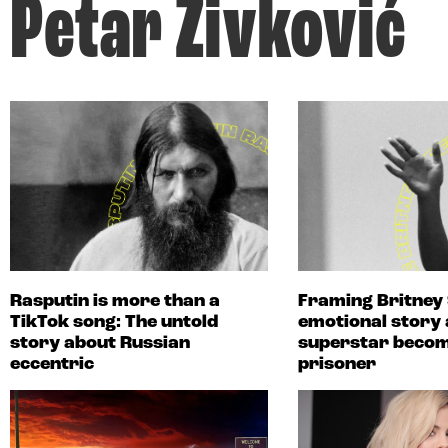
Petar Živković
Rasputin is more than a
Framing Britney
TikTok song: The untold
emotional story 
story about Russian
superstar becom
eccentric
prisoner