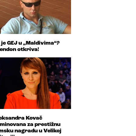
 je GEJ u „Maldivima“?
endon otkriva!
eksandra Kovač
minovana za prestižnu
lmsku nagradu u Velikoj