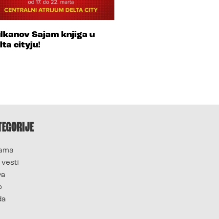
lkanov Sajam knjiga u
lta cityju!
TEGORIJE
ama
 vesti
ra
o
da