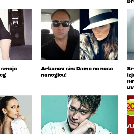
Br
 smeje
Arkanov sin: Dame ne nose
Sr
šeg
nanogicu!
iz
ne
uv