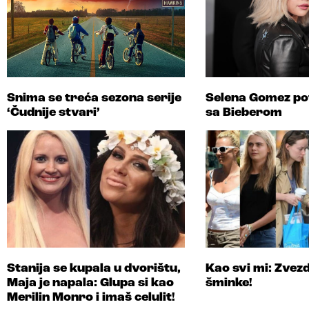
Snima se treća sezona serije
Selena Gomez po
‘Čudnije stvari’
sa Bieberom
Stanija se kupala u dvorištu,
Kao svi mi: Zvez
Maja je napala: Glupa si kao
šminke!
Merilin Monro i imaš celulit!