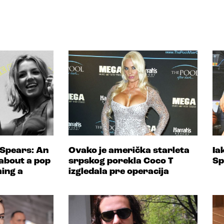
 Spears: An
Ovako je američka starleta
Ia
about a pop
srpskog porekla Coco T
Sp
ing a
izgledala pre operacija