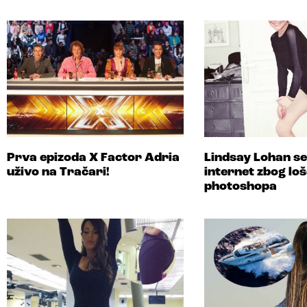
Prva epizoda X Factor Adria
Lindsay Lohan se
uživo na Tračari!
internet zbog lo
photoshopa