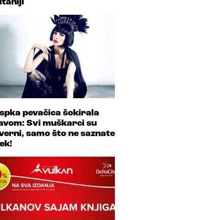
itaniji
spka pevačica šokirala
javom: Svi muškarci su
verni, samo što ne saznate
ek!