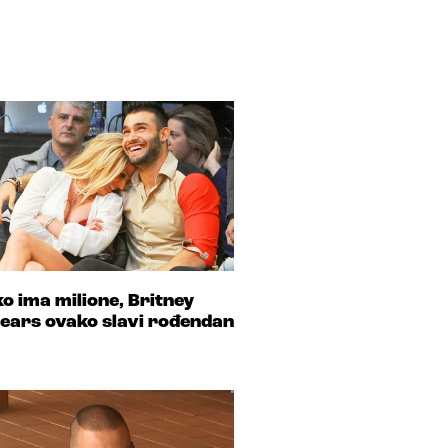
ko ima milione, Britney
ears ovako slavi rođendan