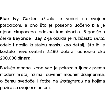
Blue Ivy Carter
uživala je večeri sa svojom
porodicom, a ono što je posebno uočeno bila je
njena skupocena odevna kombinacija. 5-godišnja
ćerka
Beyonce
i
Jay Z
-ja obukla je ružičasto
Gucci
odelo i nosila kristalnu masku kao detalj, što ih je
koštalo neverovatnih 2.490 dolara, odnosno oko
290.000 dinara.
Buduća modna ikona već je pokazala ljubav prema
modernim stajlinzima i čuvenim modnim dizajnerima,
o čemu svedoče i fotke na
Instagramu
na kojima
pozira sa svojom mamom.