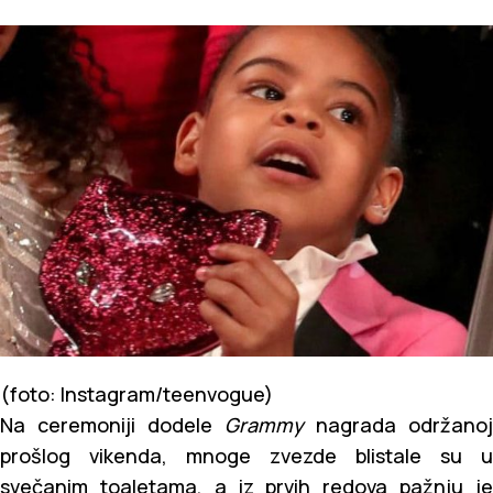
(foto: Instagram/teenvogue)
Na ceremoniji dodele
Grammy
nagrada održanoj
prošlog vikenda, mnoge zvezde blistale su u
svečanim toaletama, a iz prvih redova pažnju je