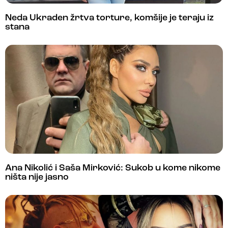
Neda Ukraden žrtva torture, komšije je teraju iz
stana
Ana Nikolić i Saša Mirković: Sukob u kome nikome
ništa nije jasno