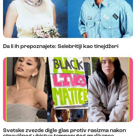
Da li ih prepoznajete: Selebritiji kao tinejdžeri
Svetske zvezde digle glas protiv rasizma nakon