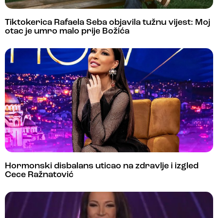
Tiktokerica Rafaela Seba objavila tužnu vijest: Moj
otac je umro malo prije Božića
Hormonski disbalans uticao na zdravlje i izgled
Cece Ražnatović