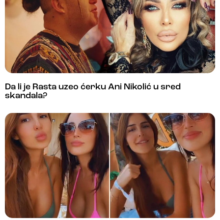
Da li je Rasta uzeo ćerku Ani Nikolić u sred
skandala?