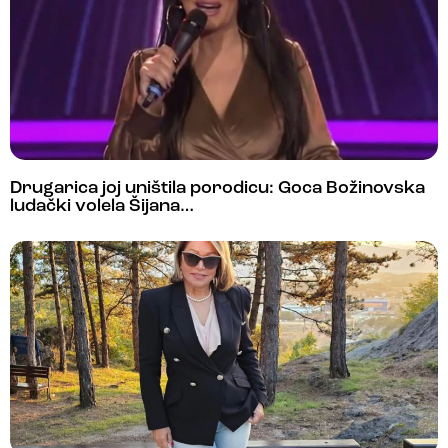
Drugarica joj uništila porodicu: Goca Božinovska
ludački volela Šijana…