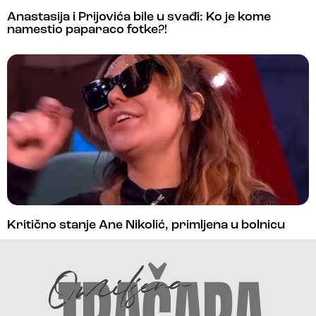
Anastasija i Prijovića bile u svađi: Ko je kome
namestio paparaco fotke?!
Kritično stanje Ane Nikolić, primljena u bolnicu