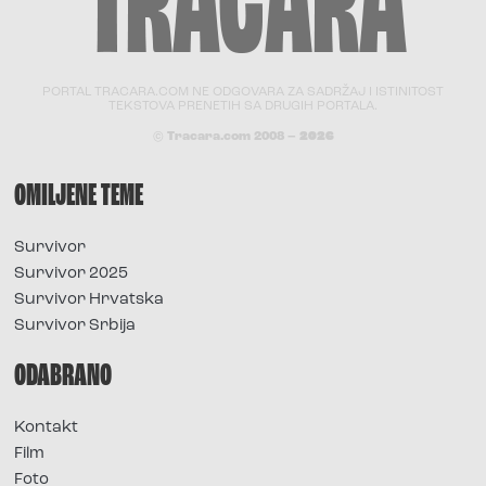
PORTAL TRACARA.COM NE ODGOVARA ZA SADRŽAJ I ISTINITOST
TEKSTOVA PRENETIH SA DRUGIH PORTALA.
© Tracara.com 2008 –
2026
OMILJENE TEME
Survivor
Survivor 2025
Survivor Hrvatska
Survivor Srbija
ODABRANO
Kontakt
Film
Foto