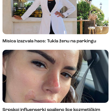
Misica izazvala haos: Tukla ženu na parkingu
Srpskoj influenserki spaljeno lice kozmetičkim