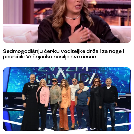
Sedmogodišnju ćerku voditeljke držali za noge i
pesničili: Vršnjačko nasilje sve češće