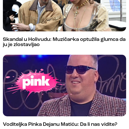
Skandal u Holivudu: Muzičarka optužila glumca da
ju je zlostavljao
Voditeljka Pinka Dejanu Matiću: Da li nas vidite?