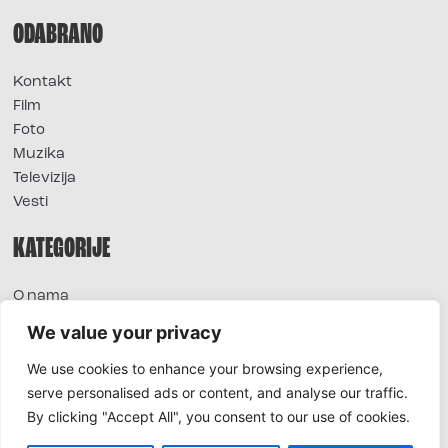
ODABRANO
Kontakt
Film
Foto
Muzika
Televizija
Vesti
KATEGORIJE
O nama
Sve vesti
We value your privacy
Extra
We use cookies to enhance your browsing experience,
Foto
serve personalised ads or content, and analyse our traffic.
Moda
By clicking "Accept All", you consent to our use of cookies.
TV
Život