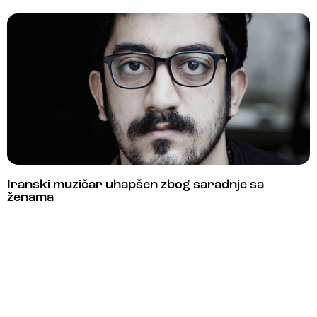
Iranski muzičar uhapšen zbog saradnje sa
ženama