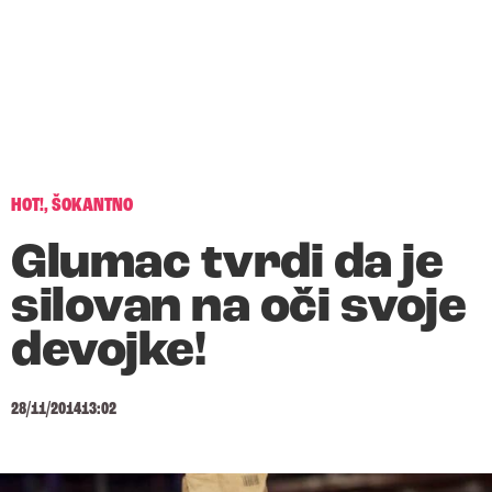
HOT!
,
ŠOKANTNO
Glumac tvrdi da je
silovan na oči svoje
devojke!
28/11/2014
13:02