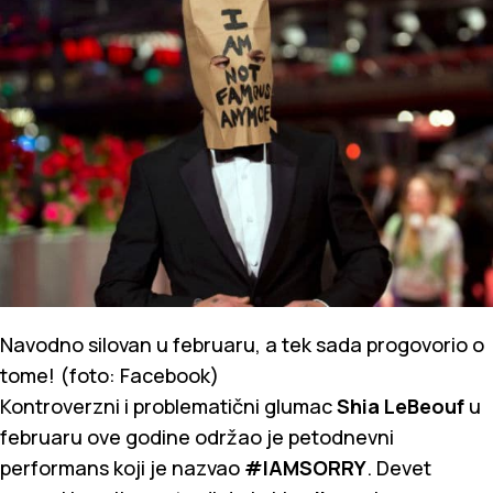
Navodno silovan u februaru, a tek sada progovorio o
tome! (foto: Facebook)
Kontroverzni i problematični glumac
Shia LeBeouf
u
februaru ove godine održao je petodnevni
performans koji je nazvao
#IAMSORRY
. Devet