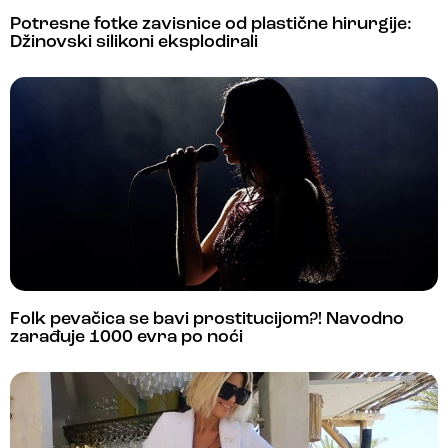
Potresne fotke zavisnice od plastične hirurgije:
Džinovski silikoni eksplodirali
Folk pevačica se bavi prostitucijom?! Navodno
zarađuje 1000 evra po noći