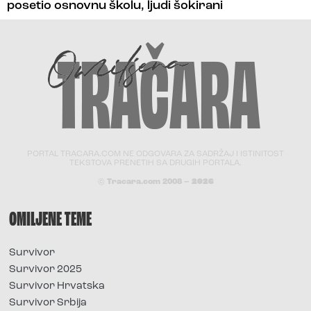
posetio osnovnu školu, ljudi šokirani
PORTAL TRACARA.COM NE ODGOVARA ZA SADRŽAJ I ISTINITOST
TEKSTOVA PRENETIH SA DRUGIH PORTALA.
© Tracara.com 2008 –
2026
OMILJENE TEME
Survivor
Survivor 2025
Survivor Hrvatska
Survivor Srbija