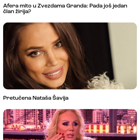
Afera mito u Zvezdama Granda: Pada još jedan
član žirija?
Pretučena Nataša Šavija