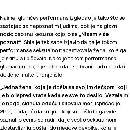
Naime, glumčev performans izgledao je tako što se
sastajao sa nepoznatim ljudima, dok je na glavni
nosio papirnu kesu na kojoj piše
„Nisam više
poznat“
. Shia je tek sada izjavio da ga je tokom
performansa seksualno napastvovala žena, koja ga
je skinula i bičevala. Kako je tokom performansa
glumac ćutao, nije rekao da li se branio od napada i
dokle je maltertiranje išlo.
„Jedna žena, koja je došla sa svojim dečkom, koji
je bio ispred vrata kada se sve to desilo. Vezala mi
je noge, skinula odeću i silovala me“
, ispričao je
Shia, dodajući da su ljudi koji su došli da ga vide
saznali o čemu se radi i da je vest o seksualnom
zlostavljanju došla i do njegove devojke, koja je