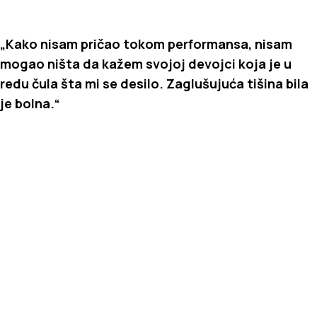
„Kako nisam pričao tokom performansa, nisam
mogao ništa da kažem svojoj devojci koja je u
redu čula šta mi se desilo. Zaglušujuća tišina bila
je bolna.“