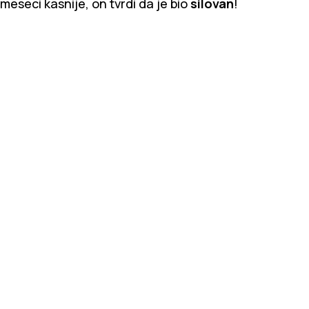
meseci kasnije, on tvrdi da je bio
silovan
!