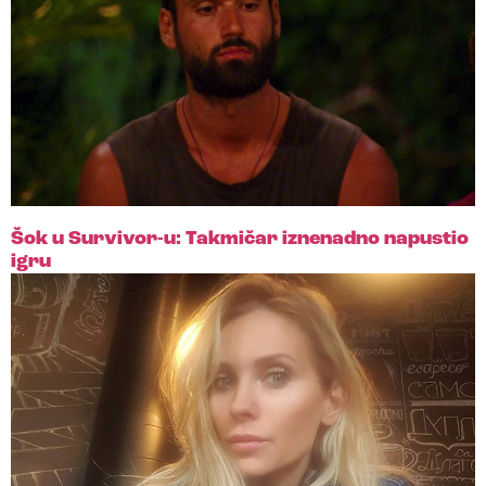
Šok u Survivor-u: Takmičar iznenadno napustio
igru