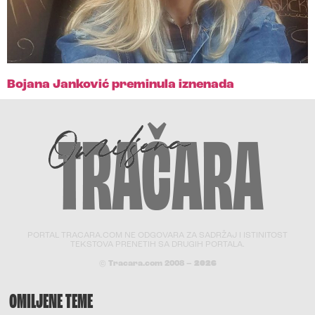
Bojana Janković preminula iznenada
PORTAL TRACARA.COM NE ODGOVARA ZA SADRŽAJ I ISTINITOST
TEKSTOVA PRENETIH SA DRUGIH PORTALA.
© Tracara.com 2008 –
2026
OMILJENE TEME