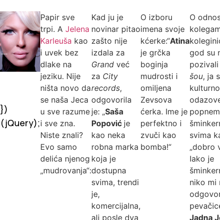
Papir sve
Kad ju je
O izboru
O odnos
trpi. A
Jelena
novinar pitao
imena svoje
kolegam
Karleuša
kao
zašto nije
kćerke:“
Atina
kolegin
i uvek bez
izdala za
je grčka
god su
dlake na
Grand
već
boginja
pozival
jeziku. Nije
za
City
mudrosti i
šou
, ja 
ništa novo da
records
,
omiljena
kulturno
se naša Jeca
odgovorila
Zevsova
odazov
})
u sve razume
je: „
Saša
ćerka. Ime je
popnem
(jQuery);
i sve zna.
Popović
je
perfektno i
šminkern
Niste znali?
kao neka
zvuči kao
svima 
Evo samo
robna marka
bomba!“
„dobro 
delića njenog
koja je
Iako je
„mudrovanja“:
dostupna
šminker
svima, trendi
niko mi
je,
odgovor
komercijalna,
pevačice
ali posle dva
Jadna J