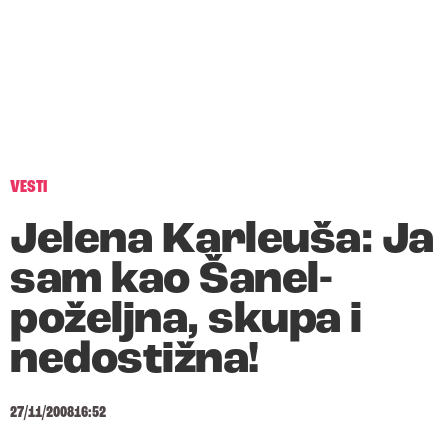
VESTI
Jelena Karleuša: Ja
sam kao Šanel-
poželjna, skupa i
nedostižna!
27/11/2008
16:52