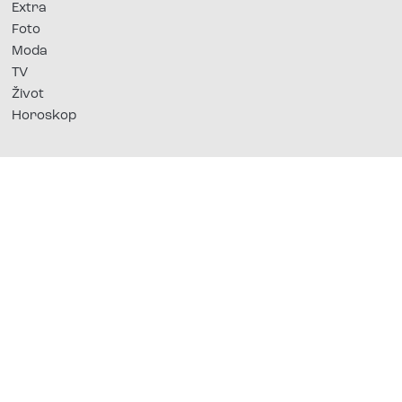
Extra
Foto
Moda
TV
Život
Horoskop