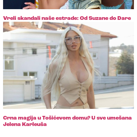
Vreli skandali naše estrade: Od Suzane do Dare
Crna magija u Tošićevom domu? U sve umešana
Jelena Karleuša