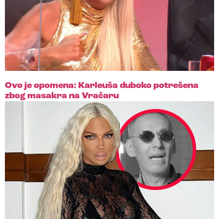
Ovo je opomena: Karleuša duboko potrešena
zbog masakra na Vračaru