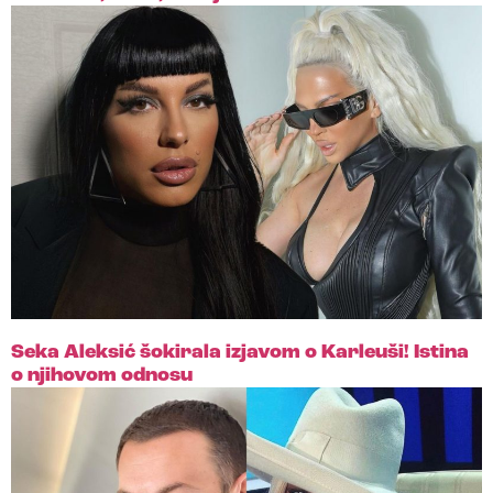
Seka Aleksić šokirala izjavom o Karleuši! Istina
o njihovom odnosu