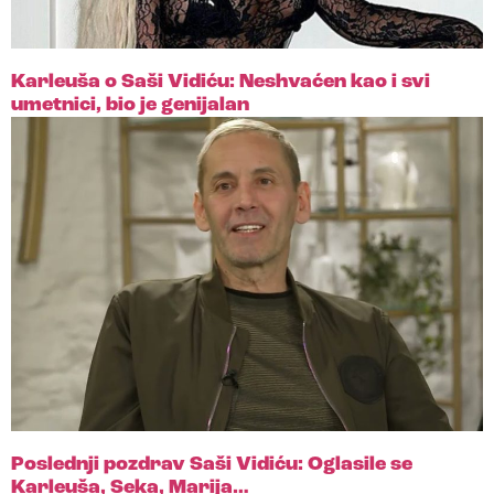
Karleuša o Saši Vidiću: Neshvaćen kao i svi
umetnici, bio je genijalan
Poslednji pozdrav Saši Vidiću: Oglasile se
Karleuša, Seka, Marija…