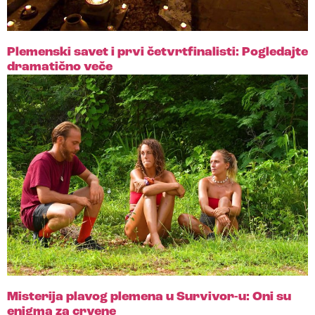
Plemenski savet i prvi četvrtfinalisti: Pogledajte
dramatično veče
Misterija plavog plemena u Survivor-u: Oni su
enigma za crvene