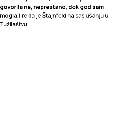
govorila ne, neprestano, dok god sam
mogla,!
rekla je Štajnfeld na saslušanju u
Tužilaštvu.