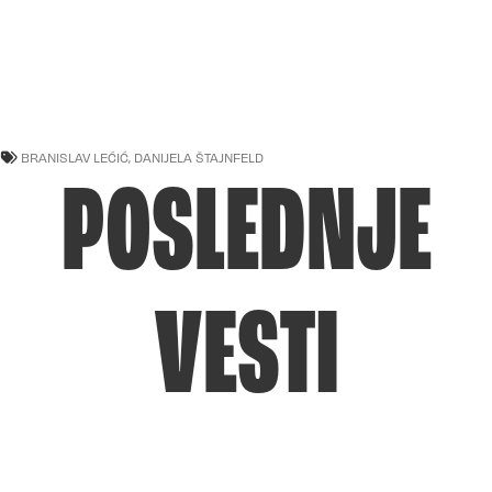
BRANISLAV LEĆIĆ
,
DANIJELA ŠTAJNFELD
POSLEDNJE
VESTI