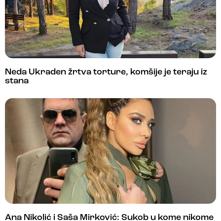
Neda Ukraden žrtva torture, komšije je teraju iz
stana
Ana Nikolić i Saša Mirković: Sukob u kome nikome