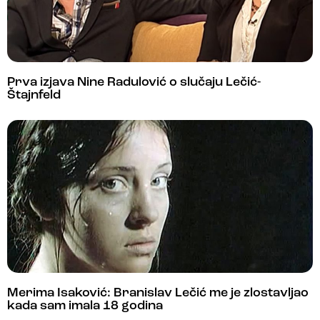
Prva izjava Nine Radulović o slučaju Lečić-
Štajnfeld
Merima Isaković: Branislav Lečić me je zlostavljao
kada sam imala 18 godina