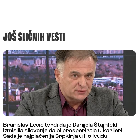
JOŠ SLIČNIH VESTI
Branislav Lečić tvrdi da je Danijela Štajnfeld
izmislila silovanje da bi prosperirala u karijeri:
Sada je najplaćenija Srpkinja u Holivudu