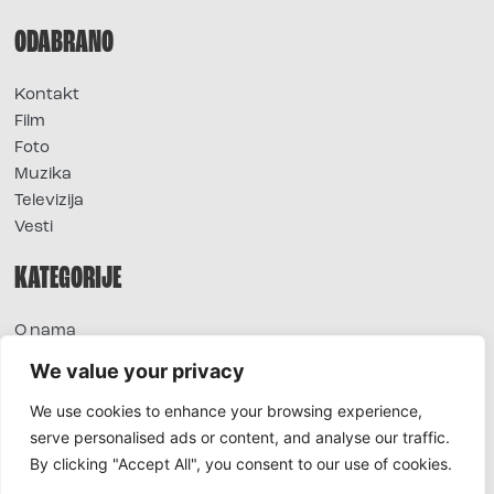
ODABRANO
Kontakt
Film
Foto
Muzika
Televizija
Vesti
KATEGORIJE
O nama
Sve vesti
We value your privacy
Extra
We use cookies to enhance your browsing experience,
Foto
serve personalised ads or content, and analyse our traffic.
Moda
By clicking "Accept All", you consent to our use of cookies.
TV
Život