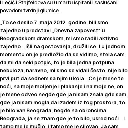
I Lečić i Štajfeldova su u martu ispitani i saslušani
povodom tvrdnji glumice.
„To se desilo 7. maja 2012. godine, bili smo
zajedno u predstavi „Dnevna zapovest“ u
Beogradskom dramskom, mi smo radili aktivno
zajedno… Išli na gostovanja, družili se. I u jednom
momentu on je predložio da se vidimo, htela sam
da mi da neki potpis, to je bila jedna potpuna
nebuloza, naravno, mi smo se viđali često, nije bilo
prvi put da sednem sa njim u kola… On je mene te
noći, na moje moljenje i plakanje i na moje ne, on
je mene odveo negde gde ja nisam znala gde sam,
gde ja nisam mogla da izađem iz tog prostora, to
je bilo van Beograda, negde na obroncima
Beograda, ja ne znam gde je to bilo, usred noći… I
tamo me je mučio, i tamo me je silovao. Ja sam