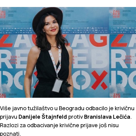
Više javno tužilaštvo u Beogradu odbacilo je krivičnu
prijavu
Danijele Štajnfeld
protiv
Branislava Lečića
.
Razlozi za odbacivanje krivične prijave još nisu
poznati.