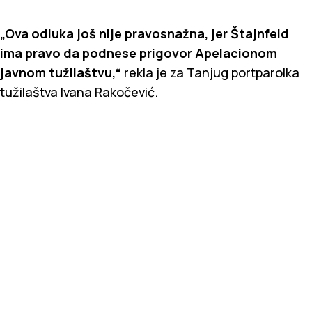
„Ova odluka još nije pravosnažna, jer Štajnfeld
ima pravo da podnese prigovor Apelacionom
javnom tužilaštvu,“
rekla je za Tanjug portparolka
tužilaštva Ivana Rakočević.