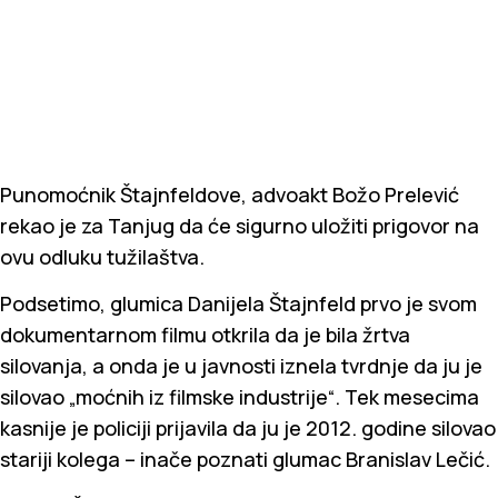
Punomoćnik Štajnfeldove, advoakt Božo Prelević
rekao je za Tanjug da će sigurno uložiti prigovor na
ovu odluku tužilaštva.
Podsetimo, glumica Danijela Štajnfeld prvo je svom
dokumentarnom filmu otkrila da je bila žrtva
silovanja, a onda je u javnosti iznela tvrdnje da ju je
silovao „moćnih iz filmske industrije“. Tek mesecima
kasnije je policiji prijavila da ju je 2012. godine silovao
stariji kolega – inače poznati glumac Branislav Lečić.