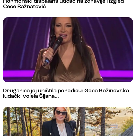
Hormonski disbalans uticao na zdravlje i izgled
Cece Ražnatović
Drugarica joj uništila porodicu: Goca Božinovska
ludački volela Šijana…