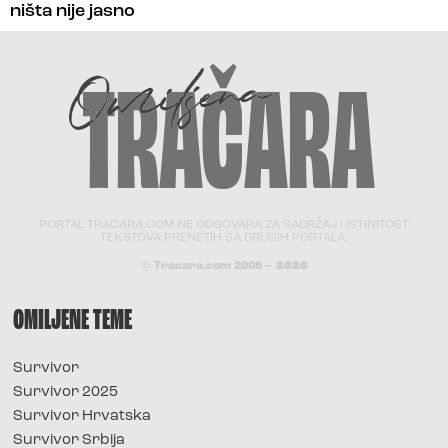
ništa nije jasno
PORTAL TRACARA.COM NE ODGOVARA ZA SADRŽAJ I ISTINITOST
TEKSTOVA PRENETIH SA DRUGIH PORTALA.
© Tracara.com 2008 –
2026
OMILJENE TEME
Survivor
Survivor 2025
Survivor Hrvatska
Survivor Srbija