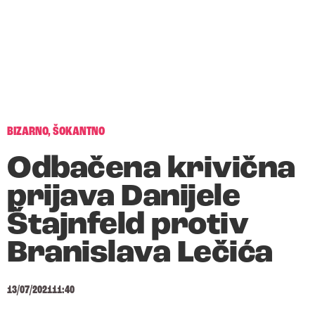
BIZARNO
,
ŠOKANTNO
Odbačena krivična
prijava Danijele
Štajnfeld protiv
Branislava Lečića
13/07/2021
11:40