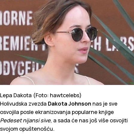
Lepa Dakota (Foto: hawtcelebs)
Holivudska zvezda
Dakota Johnson
nas je sve
osvojila posle ekranizovanja popularne knjige
Pedeset nijansi sive
, a sada će nas još više osvojiti
svojom opuštenošću.