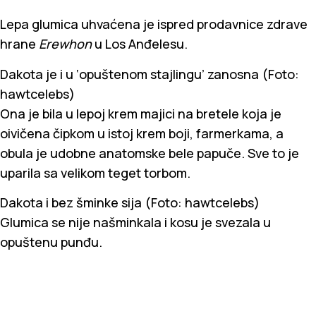
Lepa glumica uhvaćena je ispred prodavnice zdrave
hrane
Erewhon
u Los Anđelesu.
Dakota je i u ‘opuštenom stajlingu’ zanosna (Foto:
hawtcelebs)
Ona je bila u lepoj krem majici na bretele koja je
oivičena čipkom u istoj krem boji, farmerkama, a
obula je udobne anatomske bele papuče. Sve to je
uparila sa velikom teget torbom.
Dakota i bez šminke sija (Foto: hawtcelebs)
Glumica se nije našminkala i kosu je svezala u
opuštenu punđu.