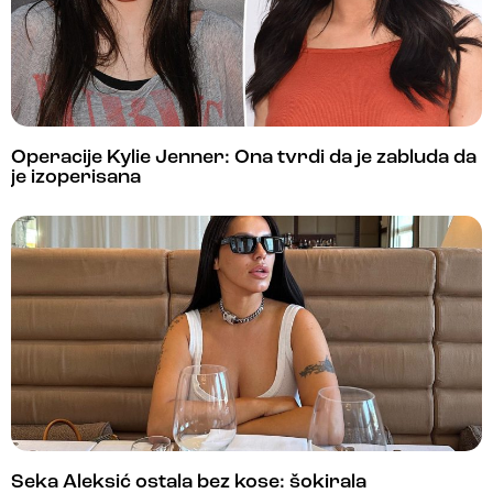
Operacije Kylie Jenner: Ona tvrdi da je zabluda da
je izoperisana
Seka Aleksić ostala bez kose: šokirala