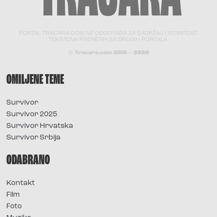
PORTAL TRACARA.COM NE ODGOVARA ZA SADRŽAJ I ISTINITOST
TEKSTOVA PRENETIH SA DRUGIH PORTALA.
© Tracara.com 2008 –
2026
OMILJENE TEME
Survivor
Survivor 2025
Survivor Hrvatska
Survivor Srbija
ODABRANO
Kontakt
Film
Foto