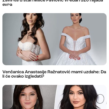
Zavirite u stan Milice Pavlović vredan 320 hiljada
evra
Venčanica Anastasije Ražnatović mami uzdahe: Da
li će ovako izgledati?