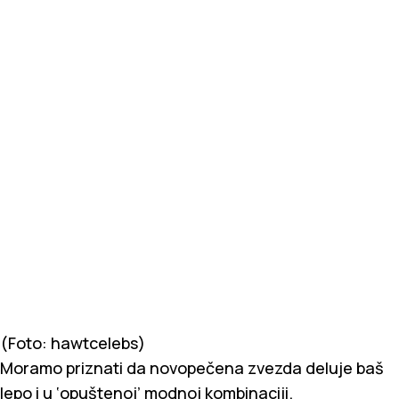
(Foto: hawtcelebs)
Moramo priznati da novopečena zvezda deluje baš
lepo i u ‘opuštenoj’ modnoj kombinaciji.