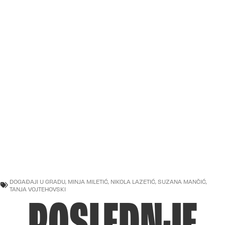
DOGAĐAJI U GRADU
,
MINJA MILETIĆ
,
NIKOLA LAZETIĆ
,
SUZANA MANČIĆ
,
TANJA VOJTEHOVSKI