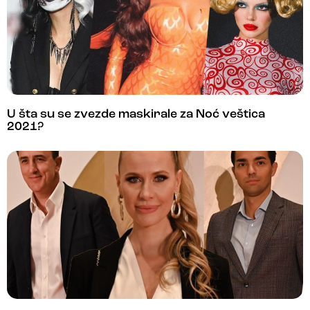
U šta su se zvezde maskirale za Noć veštica
2021?