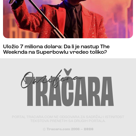
Uložio 7 miliona dolara: Da li je nastup The
Weeknda na Superbowlu vredeo toliko?
PORTAL TRACARA.COM NE ODGOVARA ZA SADRŽAJ I ISTINITOST
TEKSTOVA PRENETIH SA DRUGIH PORTALA.
© Tracara.com 2008 –
2026