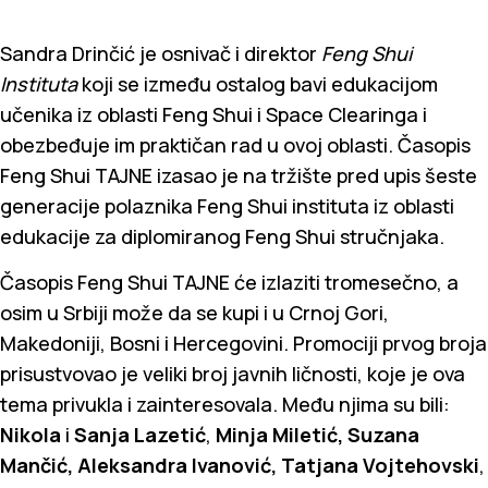
Sandra Drinčić je osnivač i direktor
Feng Shui
Instituta
koji se između ostalog bavi edukacijom
učenika iz oblasti Feng Shui i Space Clearinga i
obezbeđuje im praktičan rad u ovoj oblasti. Časopis
Feng Shui TAJNE izasao je na tržište pred upis šeste
generacije polaznika Feng Shui instituta iz oblasti
edukacije za diplomiranog Feng Shui stručnjaka.
Časopis Feng Shui TAJNE će izlaziti tromesečno, a
osim u Srbiji može da se kupi i u Crnoj Gori,
Makedoniji, Bosni i Hercegovini. Promociji prvog broja
prisustvovao je veliki broj javnih ličnosti, koje je ova
tema privukla i zainteresovala. Među njima su bili:
Nikola
i
Sanja Lazetić
,
Minja Miletić, Suzana
Mančić, Aleksandra Ivanović, Tatjana Vojtehovski
,