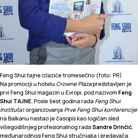
Feng Shui tajne izlaziće tromesečno (foto: PR)
Na promociji u hotelu
Crowne Plaza
predstavljen je
prvi Feng Shui magazin u Evropi, pod nazivom
Feng
Shui TAJNE
. Posle šest godina rada
Feng Shui
Instituta
i organizovanja
Prve Feng Shui konferencije
na Balkanu nastao je časopis kao logičan sled
višegodišnjeg profesionalnog rada
Sandre Drinčić
,
međunarodnog Feng Shui stručnjaka i predavača.