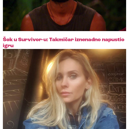
Šok u Survivor-u: Takmičar iznenadno napustio
igru