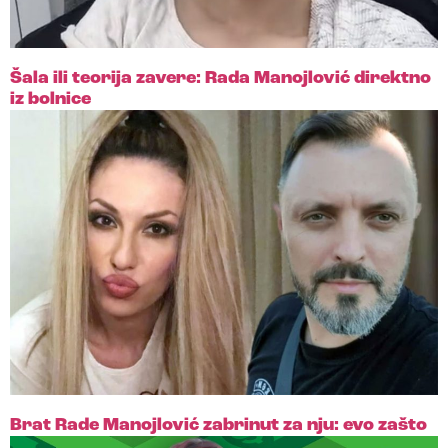
Šala ili teorija zavere: Rada Manojlović direktno
iz bolnice
Brat Rade Manojlović zabrinut za nju: evo zašto