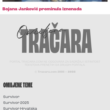
Bojana Janković preminula iznenada
PORTAL TRACARA.COM NE ODGOVARA ZA SADRŽAJ I ISTINITOST
TEKSTOVA PRENETIH SA DRUGIH PORTALA.
© Tracara.com 2008 –
2026
OMILJENE TEME
Survivor
Survivor 2025
Survivor Hrvatska