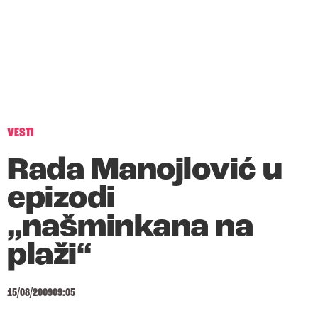
VESTI
Rada Manojlović u
epizodi
„našminkana na
plaži“
15/08/2009
09:05