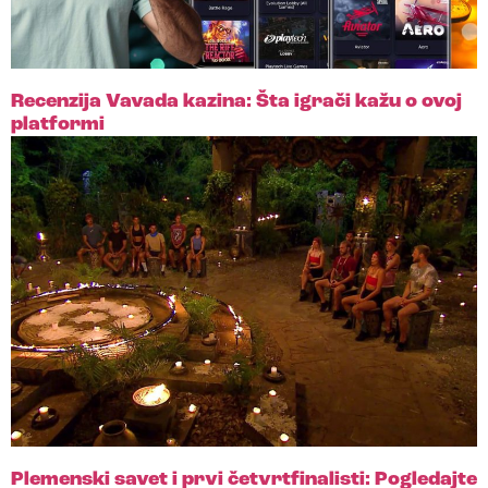
Recenzija Vavada kazina: Šta igrači kažu o ovoj
platformi
Plemenski savet i prvi četvrtfinalisti: Pogledajte