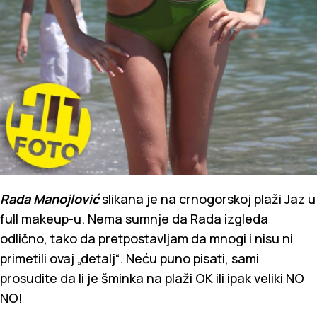
Rada Manojlović
slikana je na crnogorskoj plaži Jaz u
full makeup-u. Nema sumnje da Rada izgleda
odlično, tako da pretpostavljam da mnogi i nisu ni
primetili ovaj „detalj“. Neću puno pisati, sami
prosudite da li je šminka na plaži OK ili ipak veliki NO
NO!