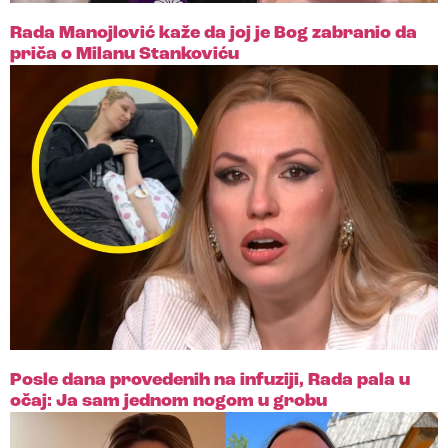
Rada Manojlović kaže da joj je Bog zabranio da
priča o Milanu Stankoviću
Posle dana provedenih na infuziji, Rada pala u
očaj: Ja sam jednom nogom u grobu