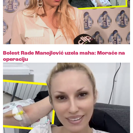
Bolest Rade Manojlović uzela maha: Moraće na
operaciju