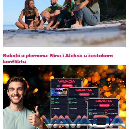
Sukobi u plemenu: Nina i Aleksa u žestokom
konfliktu