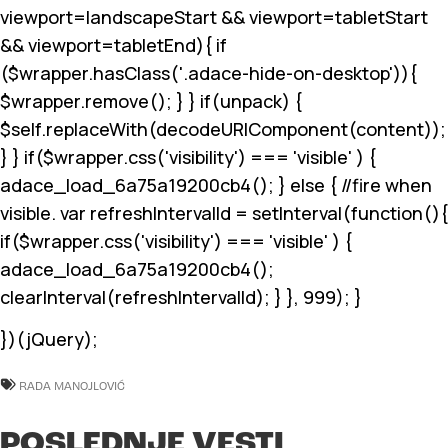
viewport
=landscapeStart && viewport
=tabletStart
&& viewport
=tabletEnd){ if
($wrapper.hasClass('.adace-hide-on-desktop')){
$wrapper.remove(); } } if(unpack) {
$self.replaceWith(decodeURIComponent(content));
} } if($wrapper.css('visibility') === 'visible' ) {
adace_load_6a75a19200cb4(); } else { //fire when
visible. var refreshIntervalId = setInterval(function(){
if($wrapper.css('visibility') === 'visible' ) {
adace_load_6a75a19200cb4();
clearInterval(refreshIntervalId); } }, 999); }
})(jQuery);
RADA MANOJLOVIĆ
POSLEDNJE VESTI