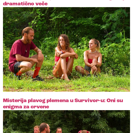
dramatično veče
Misterija plavog plemena u Survivor-u: Oni su
enigma za crvene