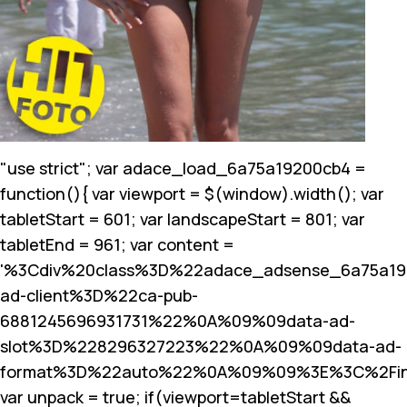
"use strict"; var adace_load_6a75a19200cb4 =
function(){ var viewport = $(window).width(); var
tabletStart = 601; var landscapeStart = 801; var
tabletEnd = 961; var content =
'%3Cdiv%20class%3D%22adace_adsense_6a75a1
ad-client%3D%22ca-pub-
6881245696931731%22%0A%09%09data-ad-
slot%3D%228296327223%22%0A%09%09data-ad-
format%3D%22auto%22%0A%09%09%3E%3C%2Fin
var unpack = true; if(viewport
=tabletStart &&