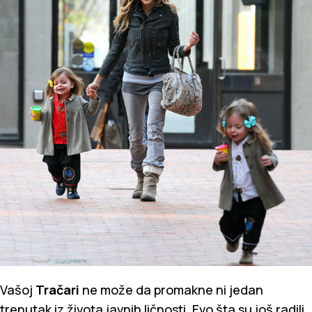
Vašoj
Tračari
ne može da promakne ni jedan
trenutak iz života javnih ličnosti. Evo šta su još radili