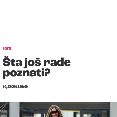
FOTO
Šta još rade
poznati?
10/12/2011
16:49