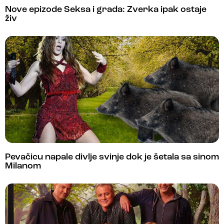
Nove epizode Seksa i grada: Zverka ipak ostaje
živ
Pevačicu napale divlje svinje dok je šetala sa sinom
Milanom