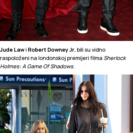
Jude Law
i
Robert Downey Jr.
bili su vidno
raspoloženi na londonskoj premijeri filma
Sherlock
Holmes: A Game Of Shadows
.