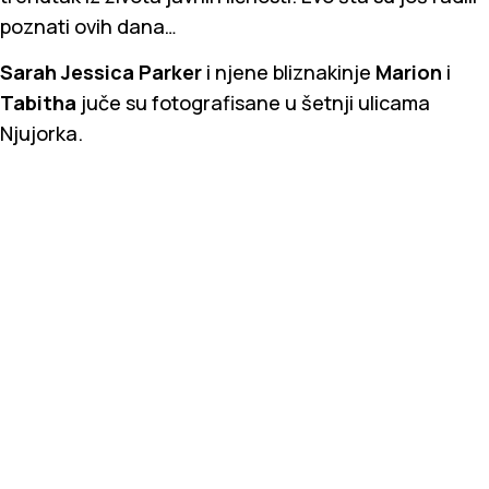
poznati ovih dana…
Sarah Jessica Parker
i njene bliznakinje
Marion
i
Tabitha
juče su fotografisane u šetnji ulicama
Njujorka.