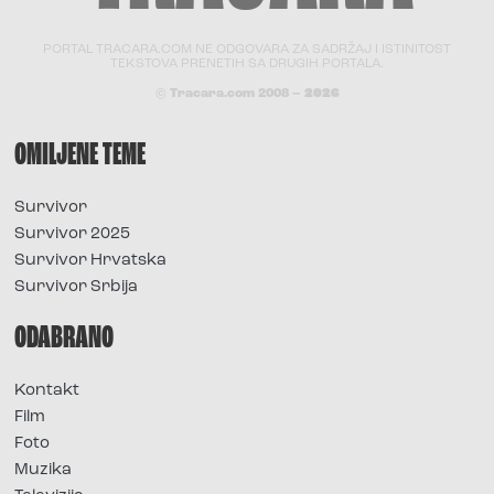
PORTAL TRACARA.COM NE ODGOVARA ZA SADRŽAJ I ISTINITOST
TEKSTOVA PRENETIH SA DRUGIH PORTALA.
© Tracara.com 2008 –
2026
OMILJENE TEME
Survivor
Survivor 2025
Survivor Hrvatska
Survivor Srbija
ODABRANO
Kontakt
Film
Foto
Muzika