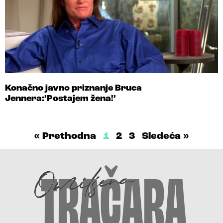
Konačno javno priznanje Bruca
Jennera:’Postajem žena!’
« Prethodna
1
2
3
Sledeća »