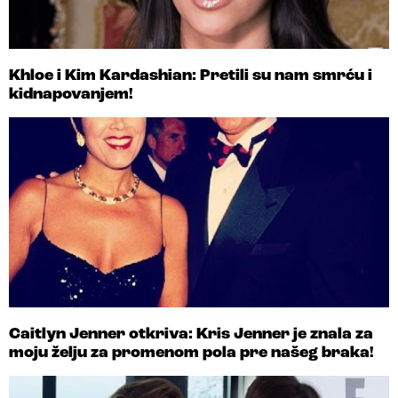
Khloe i Kim Kardashian: Pretili su nam smrću i
kidnapovanjem!
Caitlyn Jenner otkriva: Kris Jenner je znala za
moju želju za promenom pola pre našeg braka!