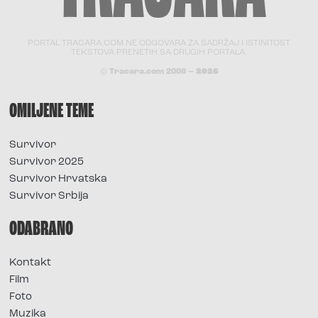
PORTAL TRACARA.COM NE ODGOVARA ZA SADRŽAJ I ISTINITOST
TEKSTOVA PRENETIH SA DRUGIH PORTALA.
© Tracara.com 2008 –
2026
OMILJENE TEME
Survivor
Survivor 2025
Survivor Hrvatska
Survivor Srbija
ODABRANO
Kontakt
Film
Foto
Muzika