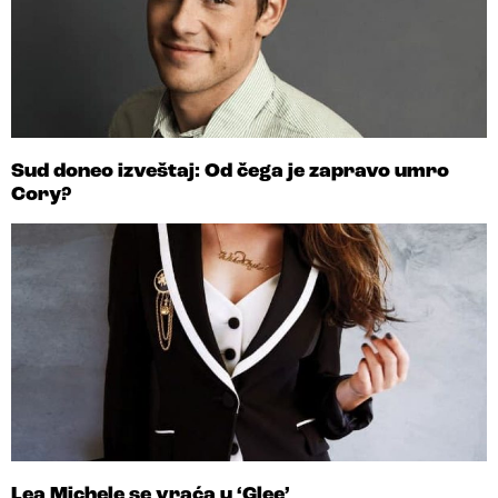
Sud doneo izveštaj: Od čega je zapravo umro
Cory?
Lea Michele se vraća u ‘Glee’