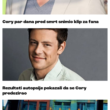
Cory par dana pred smrt snimio klip za fana
Rezultati autopsije pokazali da se Cory
predozirao