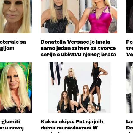
eterale sa
Donatella Versace je imala
Pe
rgijom
samo jedan zahtev za tvorce
tr
serije o ubistvu njenog brata
Ve
 glumiti
Kakva ekipa: Pet sjajnih
La
e u novoj
dama na naslovnici W
Do