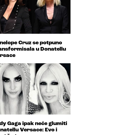
nelope Cruz se potpuno
ansformisala u Donatellu
rsace
dy Gaga ipak neće glumiti
natellu Versace: Evo i