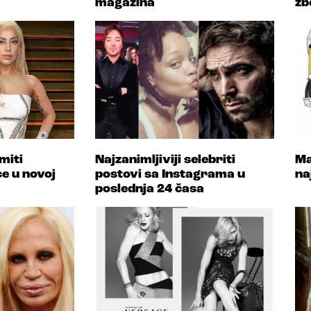
magazina
zb
miti
Najzanimljiviji selebriti
Ma
e u novoj
postovi sa Instagrama u
na
poslednja 24 časa