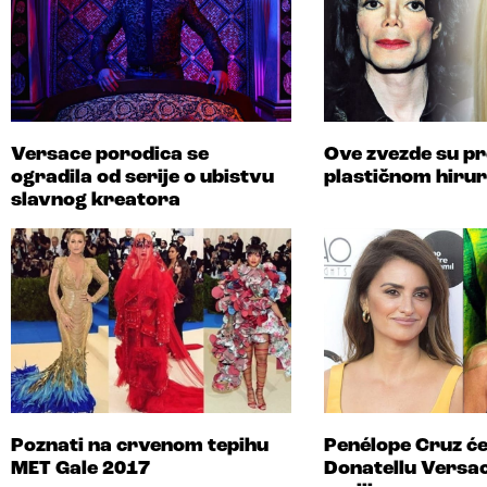
Versace porodica se
Ove zvezde su pr
ogradila od serije o ubistvu
plastičnom hiru
slavnog kreatora
Poznati na crvenom tepihu
Penélope Cruz će
MET Gale 2017
Donatellu Versac