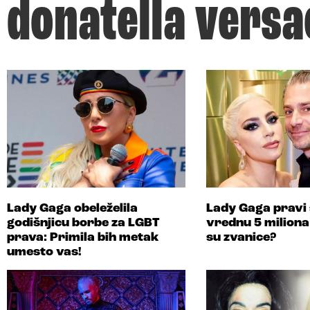
donatella versa
Lady Gaga obeleželila
Lady Gaga pravi
godišnjicu borbe za LGBT
vrednu 5 miliona
prava: Primila bih metak
su zvanice?
umesto vas!