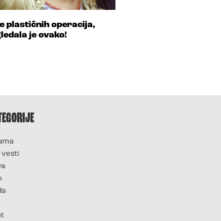
e plastičnih operacija,
gledala je ovako!
TEGORIJE
ama
 vesti
ra
o
da
ot