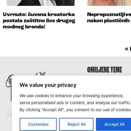
Uvrnuto: čuvena kreatorka
Neprepoznatljive
postala zaštitno lice drugog
nakon plastičnih
modnog brenda!
«
OMILJENE TEME
Survivor
We value your privacy
Survivor 2025
We use cookies to enhance your browsing experience,
Survivor Hrvatska
serve personalised ads or content, and analyse our traffic.
Survivor Srbija
By clicking "Accept All", you consent to our use of cookies
PORTAL TRACARA.COM NE ODGOVARA ZA
SADRŽAJ I ISTINITOST TEKSTOVA PRENETIH
SA DRUGIH PORTALA.
Customise
Reject All
Accept All
© Tracara.com 2008 –
2026