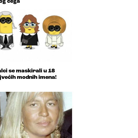
og čega
lci se maskirali u 18
jvećih modnih imena!