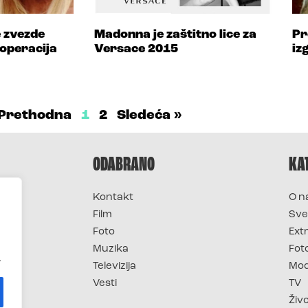
 zvezde
Madonna je zaštitno lice za
Pr
 operacija
Versace 2015
iz
 Prethodna
1
2
Sledeća »
ODABRANO
KA
Kontakt
O n
Film
Sve
Foto
Ext
Muzika
Fot
.
Televizija
Mo
Vesti
TV
Živ