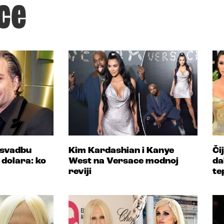
ce
 svadbu
Kim Kardashian i Kanye
Či
 dolara: ko
West na Versace modnoj
da
reviji
te