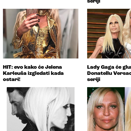
seriji
HIT: evo kako će Jelena
Lady Gaga će glu
Karleuša izgledati kada
Donatellu Versac
ostari!
seriji