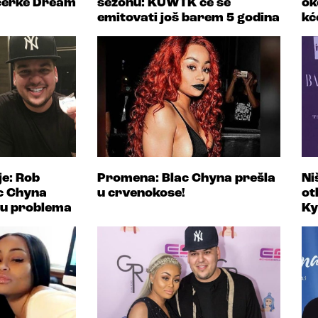
ćerke Dream
sezonu: KUWTK će se
ok
emitovati još barem 5 godina
kć
je: Rob
Promena: Blac Chyna prešla
Ni
c Chyna
u crvenokose!
ot
ju problema
Ky