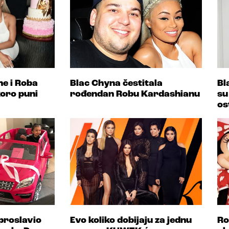
e i Roba
Blac Chyna čestitala
Bl
oro puni
rođendan Robu Kardashianu
su
os
proslavio
Evo koliko dobijaju za jednu
Ro