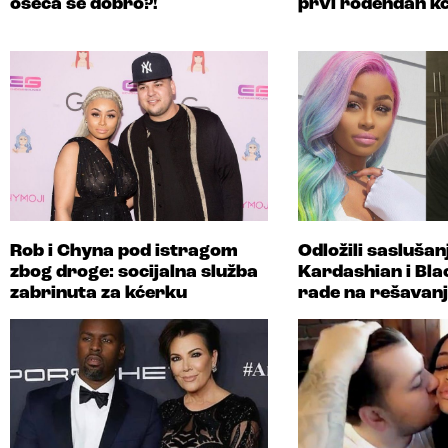
oseća se dobro?!
prvi rođendan k
Rob i Chyna pod istragom
Odložili saslušan
zbog droge: socijalna služba
Kardashian i Bla
zabrinuta za kćerku
rade na rešavan