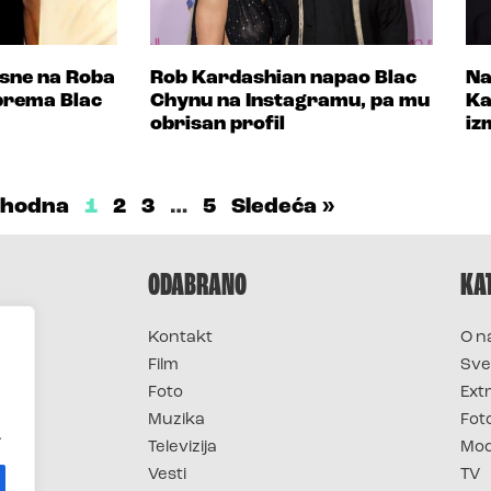
sne na Roba
Rob Kardashian napao Blac
Na
prema Blac
Chynu na Instagramu, pa mu
Ka
obrisan profil
iz
thodna
1
2
3
…
5
Sledeća »
ODABRANO
KA
Kontakt
O n
Film
Sve
Foto
Ext
Muzika
Fot
.
Televizija
Mo
Vesti
TV