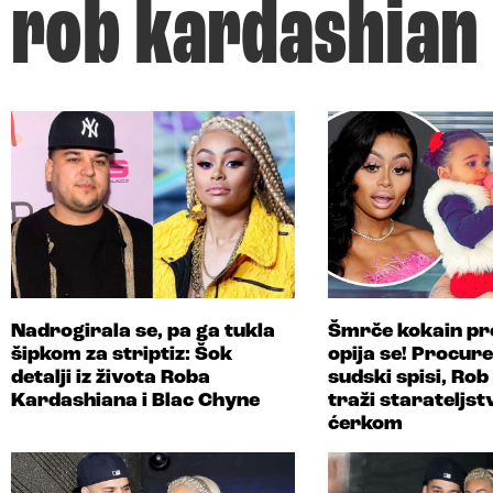
rob kardashian
Nadrogirala se, pa ga tukla
Šmrče kokain pr
šipkom za striptiz: Šok
opija se! Procure
detalji iz života Roba
sudski spisi, Ro
Kardashiana i Blac Chyne
traži starateljst
ćerkom