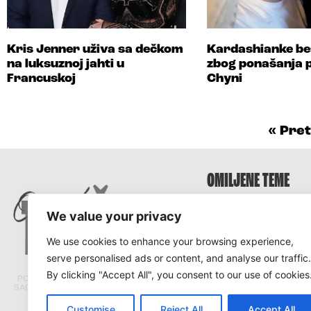
Kris Jenner uživa sa dečkom
Kardashianke be
na luksuznoj jahti u
zbog ponašanja 
Francuskoj
Chyni
« Pre
OMILJENE TEME
Survivor
We value your privacy
Survivor 2025
We use cookies to enhance your browsing experience,
Survivor Hrvatska
serve personalised ads or content, and analyse our traffic.
Survivor Srbija
By clicking "Accept All", you consent to our use of cookies
PORTAL TRACARA.COM NE ODGOVARA ZA
SADRŽAJ I ISTINITOST TEKSTOVA PRENETIH
SA DRUGIH PORTALA.
Customise
Reject All
Accept All