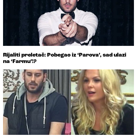
Rijaliti preletač: Pobegao iz ‘Parova’, sad ulazi
na ‘Farmu’!?