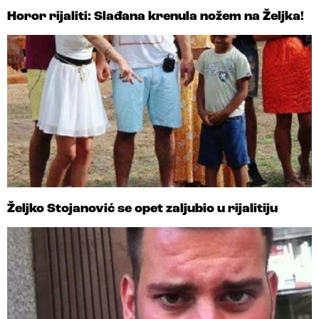
Horor rijaliti: Slađana krenula nožem na Željka!
Željko Stojanović se opet zaljubio u rijalitiju