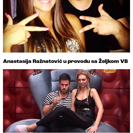
Anastasija Ražnatović u provodu sa Željkom VB