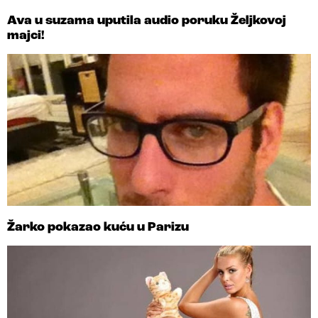
Ava u suzama uputila audio poruku Željkovoj
majci!
Žarko pokazao kuću u Parizu