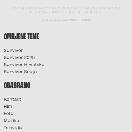
PORTAL TRACARA.COM NE ODGOVARA ZA SADRŽAJ I ISTINITOST
TEKSTOVA PRENETIH SA DRUGIH PORTALA.
© Tracara.com 2008 –
2026
OMILJENE TEME
Survivor
Survivor 2025
Survivor Hrvatska
Survivor Srbija
ODABRANO
Kontakt
Film
Foto
Muzika
Televizija