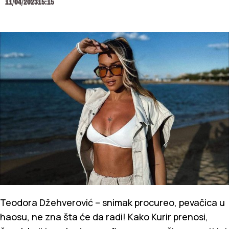
11/04/2023
15:15
Teodora Džehverović – snimak procureo, pevačica u
haosu, ne zna šta će da radi! Kako Kurir prenosi,