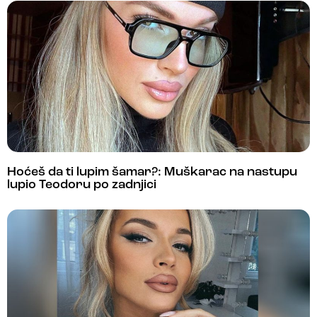
Hoćeš da ti lupim šamar?: Muškarac na nastupu
lupio Teodoru po zadnjici