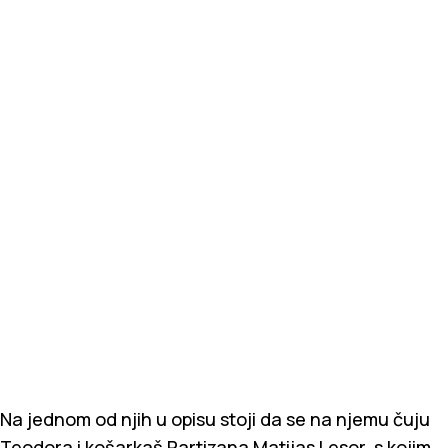
Na jednom od njih u opisu stoji da se na njemu čuju
Teodora i košarkaš Partizana Matijas Lesor, s kojim