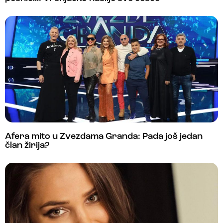
Afera mito u Zvezdama Granda: Pada još jedan
član žirija?