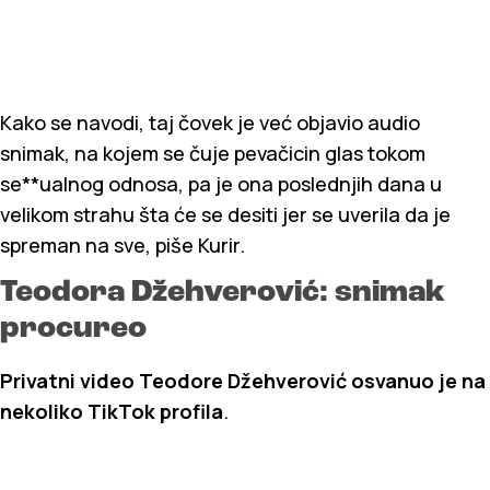
Kako se navodi, taj čovek je već objavio audio
snimak, na kojem se čuje pevačicin glas tokom
se**ualnog odnosa, pa je ona poslednjih dana u
velikom strahu šta će se desiti jer se uverila da je
spreman na sve, piše Kurir.
Teodora Džehverović: snimak
procureo
Privatni video Teodore Džehverović osvanuo je na
nekoliko TikTok profila
.