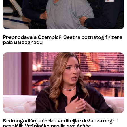
Preprodavala Ozempic?! Sestra poznatog frizera
pala u Beogradu
Sedmogodišnju ćerku voditeljke držali za noge i
pesničili: Vršnjačko nasilje sve češće