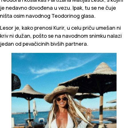
je nedavno dovođena u vezu. Ipak, tu se ne čuje
ništa osim navodnog Teodorinog glasa.
Lesor je, kako prenosi Kurir, u celu priču umešan ni
kriv ni dužan, pošto se na navodnom snimku nalazi
jedan od pevačicinih bivših partnera.