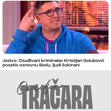
Jezivo: Osuđivani kriminalac Kristijan Golubović
posetio osnovnu školu, ljudi šokirani