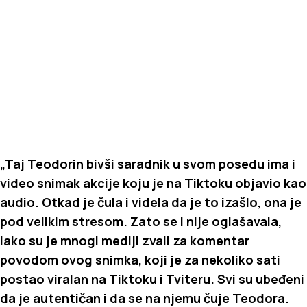
„Taj Teodorin bivši saradnik u svom posedu ima i
video snimak akcije koju je na Tiktoku objavio kao
audio. Otkad je čula i videla da je to izašlo, ona je
pod velikim stresom. Zato se i nije oglašavala,
iako su je mnogi mediji zvali za komentar
povodom ovog snimka, koji je za nekoliko sati
postao viralan na Tiktoku i Tviteru. Svi su ubeđeni
da je autentičan i da se na njemu čuje Teodora.