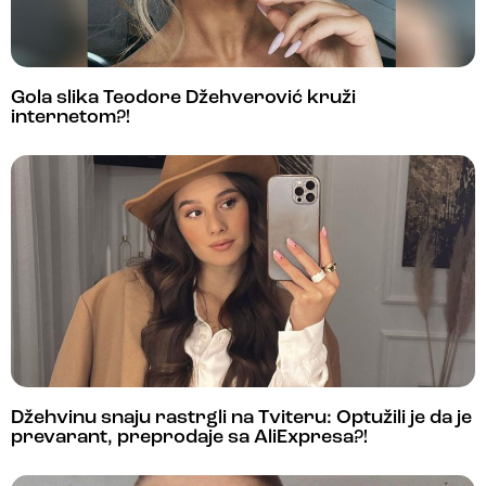
Gola slika Teodore Džehverović kruži
internetom?!
Džehvinu snaju rastrgli na Tviteru: Optužili je da je
prevarant, preprodaje sa AliExpresa?!