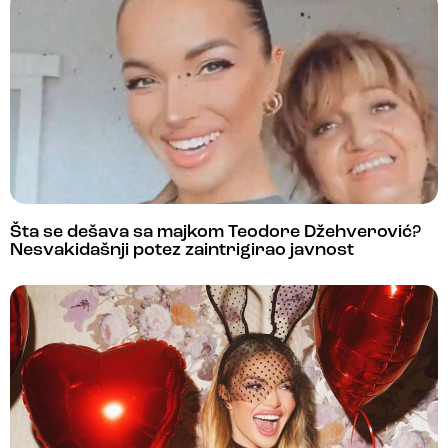
Šta se dešava sa majkom Teodore Džehverović?
Nesvakidašnji potez zaintrigirao javnost