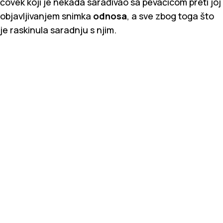
čovek koji je nekada sarađivao sa pevačicom preti joj
objavljivanjem
snimka
odnosa
, a sve zbog toga što
je raskinula saradnju s njim.