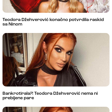
Teodora Džehverović konačno potvrdila raskid
sa Ninom
Bankrotirala?! Teodora Džehverović nema ni
prebijene pare