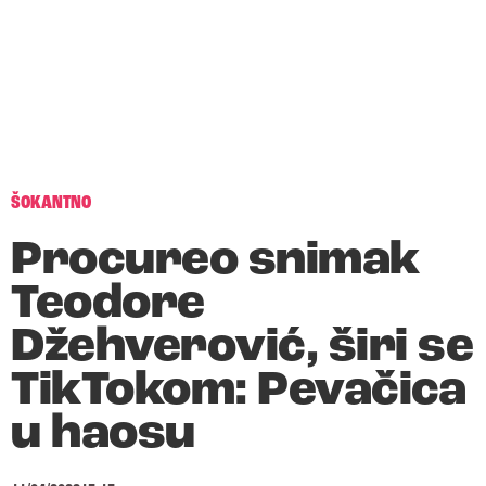
ŠOKANTNO
Procureo snimak
Teodore
Džehverović, širi se
TikTokom: Pevačica
u haosu