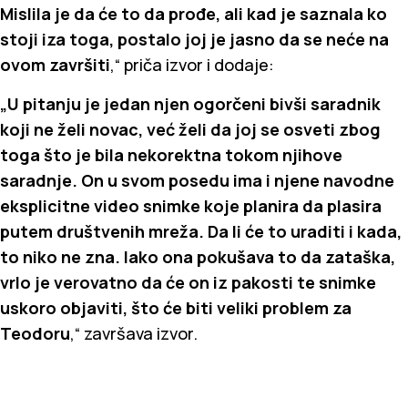
Mislila je da će to da prođe, ali kad je saznala ko
stoji iza toga, postalo joj je jasno da se neće na
ovom završiti
,“ priča izvor i dodaje:
„U pitanju je jedan njen ogorčeni bivši saradnik
koji ne želi novac, već želi da joj se osveti zbog
toga što je bila nekorektna tokom njihove
saradnje. On u svom posedu ima i njene navodne
eksplicitne video snimke koje planira da plasira
putem društvenih mreža. Da li će to uraditi i kada,
to niko ne zna. Iako ona pokušava to da zataška,
vrlo je verovatno da će on iz pakosti te snimke
uskoro objaviti, što će biti veliki problem za
Teodoru
,“ završava izvor.