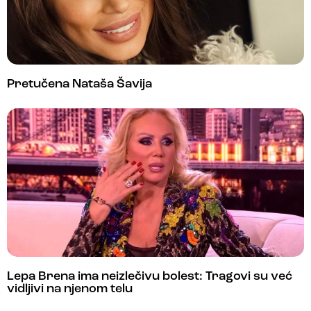
Pretučena Nataša Šavija
Lepa Brena ima neizlečivu bolest: Tragovi su već
vidljivi na njenom telu