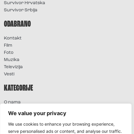
Survivor Hrvatska
Survivor Srbija
ODABRANO
Kontakt
Film
Foto
Muzika
Televizija
Vesti
KATEGORIJE
O nama
Sve vesti
We value your privacy
Extra
We use cookies to enhance your browsing experience,
Foto
serve personalised ads or content, and analyse our traffic.
Moda