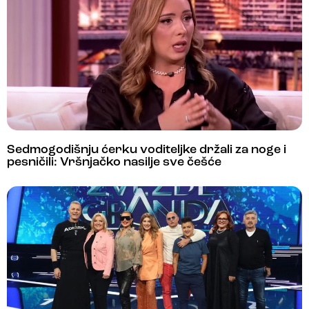
Sedmogodišnju ćerku voditeljke držali za noge i
pesničili: Vršnjačko nasilje sve češće