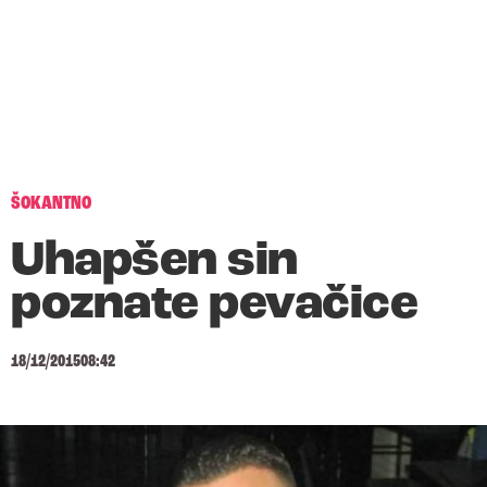
ŠOKANTNO
Uhapšen sin
poznate pevačice
18/12/2015
08:42