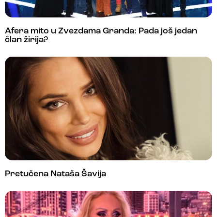
Afera mito u Zvezdama Granda: Pada još jedan
član žirija?
Pretučena Nataša Šavija