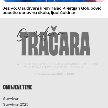
Jezivo: Osuđivani kriminalac Kristijan Golubović
posetio osnovnu školu, ljudi šokirani
PORTAL TRACARA.COM NE ODGOVARA ZA SADRŽAJ I ISTINITOST
TEKSTOVA PRENETIH SA DRUGIH PORTALA.
© Tracara.com 2008 –
2026
OMILJENE TEME
Survivor
Survivor 2025