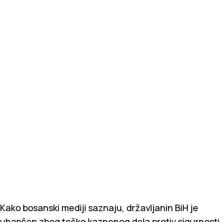
Kako bosanski mediji saznaju, državljanin BiH je
uhapšen zbog teško kaznenog dela protiv sigurnosti