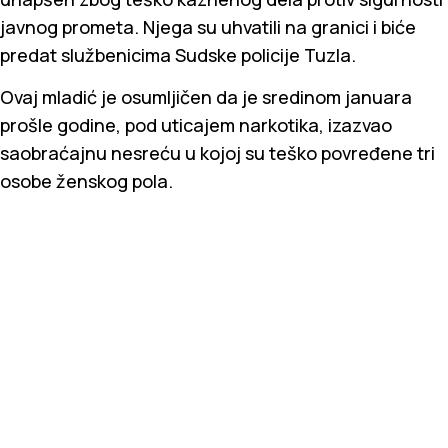
javnog prometa. Njega su uhvatili na granici i biće
predat službenicima Sudske policije Tuzla.
Ovaj mladić je osumljičen da je sredinom januara
prošle godine, pod uticajem narkotika, izazvao
saobraćajnu nesreću u kojoj su teško povređene tri
osobe ženskog pola.