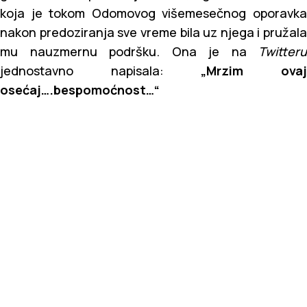
koja je tokom Odomovog višemesečnog oporavka
nakon predoziranja sve vreme bila uz njega i pružala
mu nauzmernu podršku. Ona je na
Twitteru
jednostavno napisala:
„Mrzim ova
osećaj….bespomoćnost…“