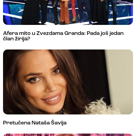
Afera mito u Zvezdama Granda: Pada još jedan
član žirija?
Pretučena Nataša Šavija