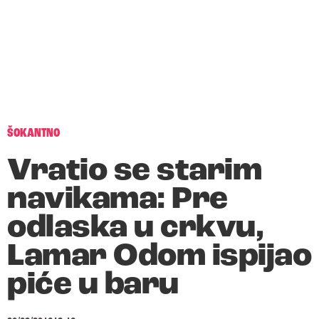
ŠOKANTNO
Vratio se starim
navikama: Pre
odlaska u crkvu,
Lamar Odom ispijao
piće u baru