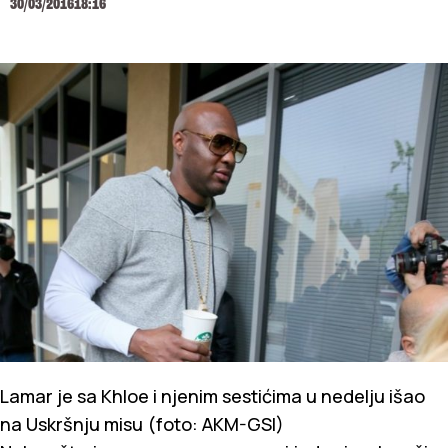
30/03/2016
18:16
Lamar je sa Khloe i njenim sestićima u nedelju išao
na Uskršnju misu (foto: AKM-GSI)