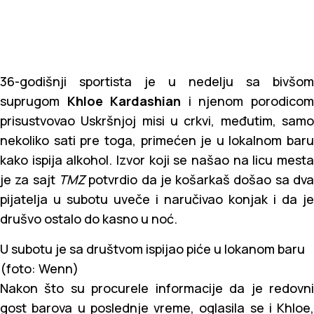
36-godišnji sportista je u nedelju sa bivšom
suprugom
Khloe Kardashian
i njenom porodico
prisustvovao Uskršnjoj misi u crkvi, međutim, samo
nekoliko sati pre toga, primećen je u lokalnom baru
kako ispija alkohol. Izvor koji se našao na licu mesta
je za sajt
TMZ
potvrdio da je košarkaš došao sa dv
pijatelja u subotu uveče i naručivao konjak i da je
drušvo ostalo do kasno u noć.
U subotu je sa društvom ispijao piće u lokanom baru
(foto: Wenn)
Nakon što su procurele informacije da je redovni
gost barova u poslednje vreme, oglasila se i Khloe,