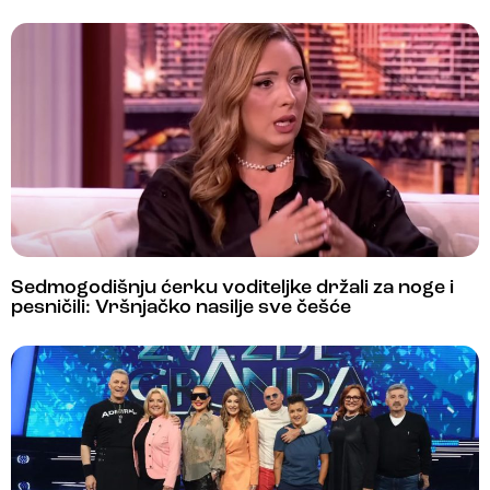
Sedmogodišnju ćerku voditeljke držali za noge i
pesničili: Vršnjačko nasilje sve češće