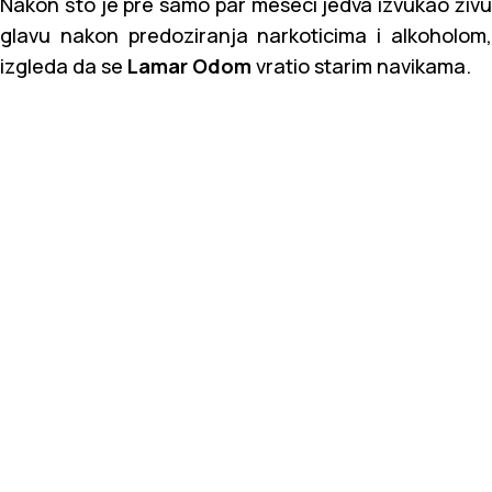
Nakon što je pre samo par meseci jedva izvukao živu
glavu nakon predoziranja narkoticima i alkoholom,
izgleda da se
Lamar Odom
vratio starim navikama.