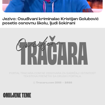
Jezivo: Osuđivani kriminalac Kristijan Golubović
posetio osnovnu školu, ljudi šokirani
PORTAL TRACARA.COM NE ODGOVARA ZA SADRŽAJ I ISTINITOST
TEKSTOVA PRENETIH SA DRUGIH PORTALA.
© Tracara.com 2008 –
2026
OMILJENE TEME