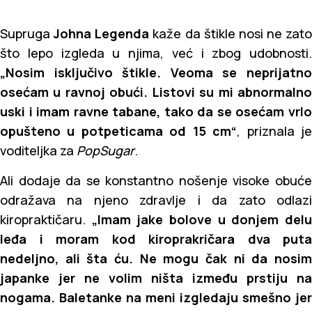
Supruga
Johna Legenda
kaže da štikle nosi ne zato
što lepo izgleda u njima, već i zbog udobnosti.
„Nosim isključivo štikle. Veoma se neprijatno
osećam u ravnoj obući. Listovi su mi abnormalno
uski i imam ravne tabane, tako da se osećam vrlo
opušteno u potpeticama od 15 cm“
, priznala j
voditeljka za
PopSugar
.
Ali dodaje da se konstantno nošenje visoke obuće
odražava na njeno zdravlje i da zato odlazi
kiropraktičaru.
„Imam jake bolove u donjem del
leđa i moram kod kiroprakričara dva puta
nedeljno, ali šta ću. Ne mogu čak ni da nosim
japanke jer ne volim ništa između prstiju na
nogama. Baletanke na meni izgledaju smešno jer