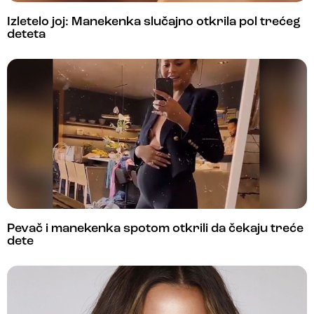
Izletelo joj: Manekenka slučajno otkrila pol trećeg
deteta
Pevač i manekenka spotom otkrili da čekaju treće
dete