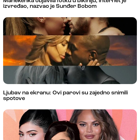
Manekenka objavila fotku u bikiniju, internet je
izvređao, nazvao je Sunđer Bobom
Ljubav na ekranu: Ovi parovi su zajedno snimili
spotove