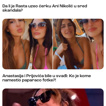
Da li je Rasta uzeo ćerku Ani Nikolić u sred
skandala?
Anastasija i Prijovića bile u svađi: Ko je kome
namestio paparaco fotke?!