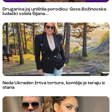
Drugarica joj uništila porodicu: Goca Božinovska
ludački volela Šijana…
Neda Ukraden žrtva torture, komšije je teraju iz
stana