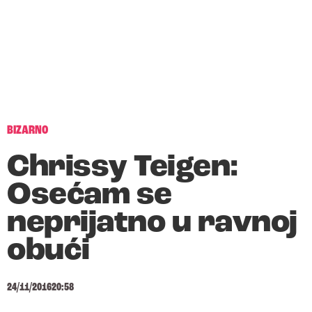
BIZARNO
Chrissy Teigen:
Osećam se
neprijatno u ravnoj
obući
24/11/2016
20:58