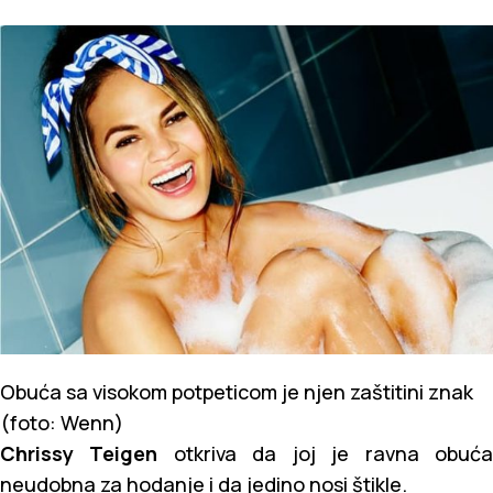
Obuća sa visokom potpeticom je njen zaštitini znak
(foto: Wenn)
Chrissy Teigen
otkriva da joj je ravna obuć
neudobna za hodanje i da jedino nosi štikle.