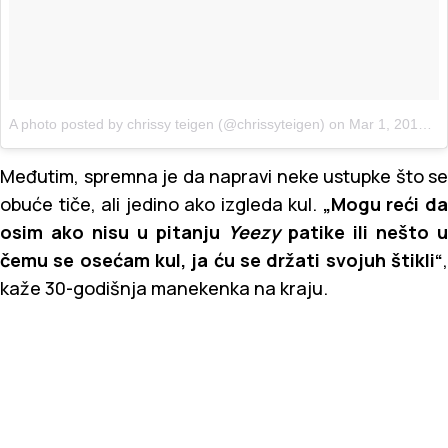
A photo posted by chrissy teigen (@chrissyteigen)
on
Mar 1, 2016 at 2:29pm PST
Međutim, spremna je da napravi neke ustupke što se
obuće tiče, ali jedino ako izgleda kul.
„Mogu reći d
osim ako nisu u pitanju
Yeezy
patike ili nešto u
čemu se osećam kul, ja ću se držati svojuh štikli“
,
kaže 30-godišnja manekenka na kraju.