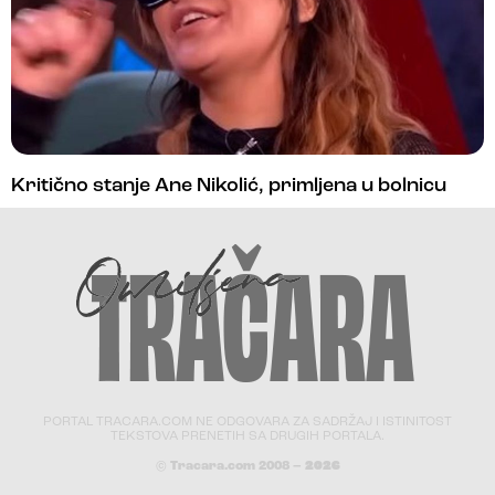
Kritično stanje Ane Nikolić, primljena u bolnicu
PORTAL TRACARA.COM NE ODGOVARA ZA SADRŽAJ I ISTINITOST
TEKSTOVA PRENETIH SA DRUGIH PORTALA.
© Tracara.com 2008 –
2026