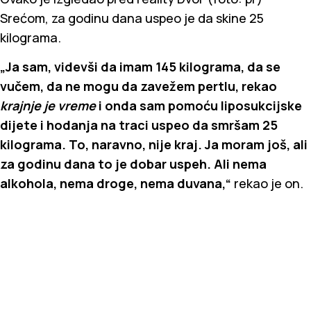
Srećom, za godinu dana uspeo je da skine 25
kilograma.
„Ja sam, videvši da imam 145 kilograma, da se
vučem, da ne mogu da zavežem pertlu, rekao
krajnje je vreme
i onda sam pomoću liposukcijske
dijete i hodanja na traci uspeo da smršam 25
kilograma. To, naravno, nije kraj. Ja moram još, ali
za godinu dana to je dobar uspeh. Ali nema
alkohola, nema droge, nema duvana,“
rekao je on.