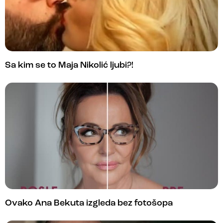
Sa kim se to Maja Nikolić ljubi?!
Ovako Ana Bekuta izgleda bez fotošopa