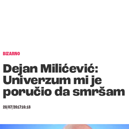
BIZARNO
Dejan Milićević:
Univerzum mi je
poručio da smršam
28/07/2017
16:18