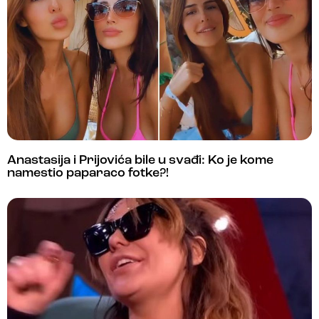
Anastasija i Prijovića bile u svađi: Ko je kome
namestio paparaco fotke?!