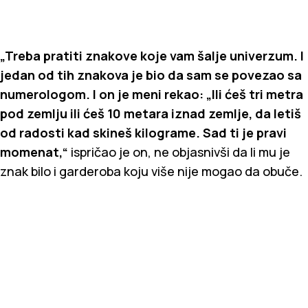
„Treba pratiti znakove koje vam šalje univerzum. I
jedan od tih znakova je bio da sam se povezao sa
numerologom. I on je meni rekao: „Ili ćeš tri metra
pod zemlju ili ćeš 10 metara iznad zemlje, da letiš
od radosti kad skineš kilograme. Sad ti je pravi
momenat,“
ispričao je on, ne objasnivši da li mu je
znak bilo i garderoba koju više nije mogao da obuče.