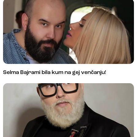
Selma Bajrami bila kum na gej venčanju!