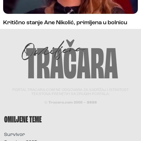
Kritično stanje Ane Nikolić, primljena u bolnicu
PORTAL TRACARA.COM NE ODGOVARA ZA SADRŽAJ I ISTINITOST
TEKSTOVA PRENETIH SA DRUGIH PORTALA.
© Tracara.com 2008 –
2026
OMILJENE TEME
Survivor