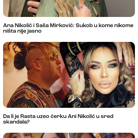
Ana Nikolić i Saša Mirković: Sukob u kome nikome
ništa nije jasno
Da li je Rasta uzeo ćerku Ani Nikolić u sred
skandala?