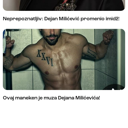
Neprepoznatljiv: Dejan Milićević promenio imidž!
Ovaj maneken je muza Dejana Milićevića!