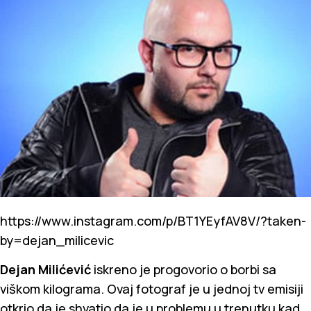
https://www.instagram.com/p/BT1YEyfAV8V/?taken-
by=dejan_milicevic
Dejan Milićević
iskreno je progovorio o borbi sa
viškom kilograma. Ovaj fotograf je u jednoj tv emisiji
otkrio da je shvatio da je u problemu u trenutku kad