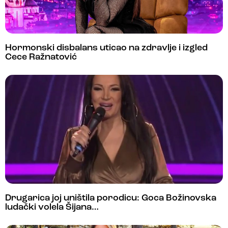
Hormonski disbalans uticao na zdravlje i izgled
Cece Ražnatović
Drugarica joj uništila porodicu: Goca Božinovska
ludački volela Šijana…