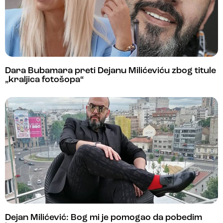
Dara Bubamara preti Dejanu Milićeviću zbog titule
„kraljica fotošopa“
Dejan Milićević: Bog mi je pomogao da pobedim