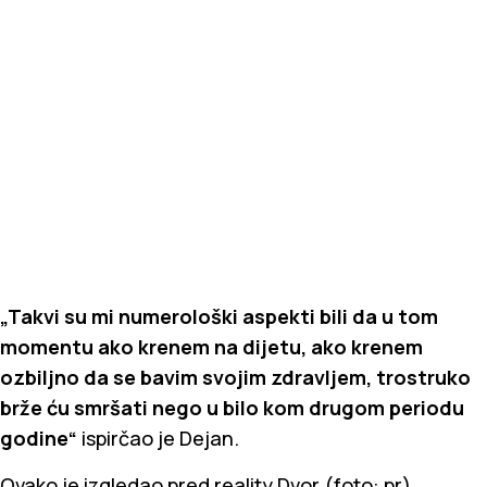
„Takvi su mi numerološki aspekti bili da u tom
momentu ako krenem na dijetu, ako krenem
ozbiljno da se bavim svojim zdravljem, trostruko
brže ću smršati nego u bilo kom drugom periodu
godine“
ispirčao je Dejan.
Ovako je izgledao pred reality Dvor (foto: pr)