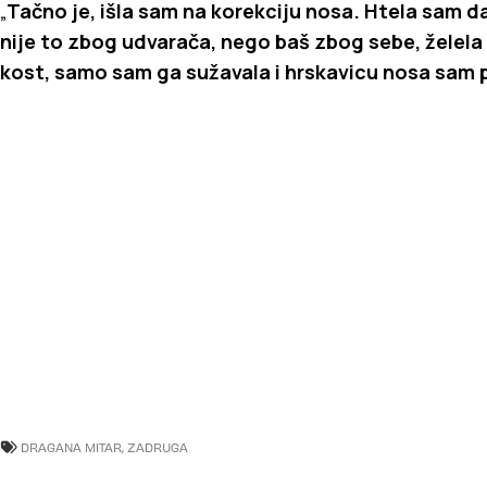
„
Tačno je, išla sam na korekciju nosa. Htela sam da
nije to zbog udvarača, nego baš zbog sebe, želel
kost, samo sam ga sužavala i hrskavicu nosa sam 
DRAGANA MITAR
,
ZADRUGA