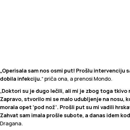
„Operisala sam nos osmi put! Prošlu intervenciju s
dobila infekciju.
“ priča ona, a prenosi Mondo.
„
Doktori su je dugo lečili, ali mi je zbog toga tki
Zapravo, stvorilo mi se malo udubljenje na nosu, 
morala opet ‘pod nož’. Prošli put su mi vadili hrska
Zahvat sam imala prošle subote, a danas idem kod 
Dragana.