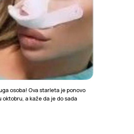
ruga osoba! Ova starleta je ponovo
 u oktobru, a kaže da je do sada