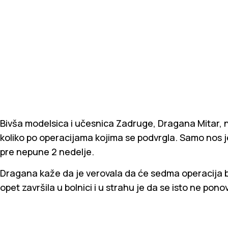
Bivša modelsica i učesnica Zadruge, Dragana Mitar, 
koliko po operacijama kojima se podvrgla. Samo nos je
pre nepune 2 nedelje.
Dragana kaže da je verovala da će sedma operacija bit
opet završila u bolnici i u strahu je da se isto ne ponov