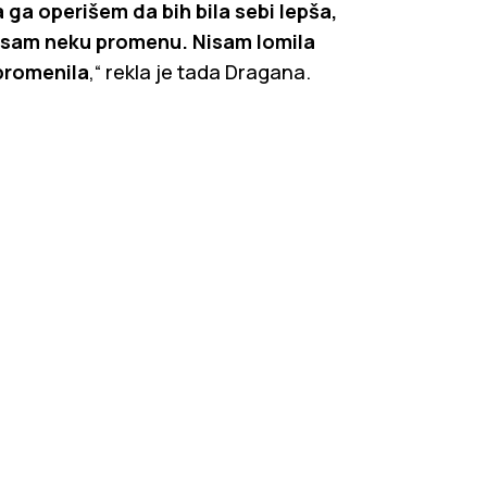
 ga operišem da bih bila sebi lepša,
a sam neku promenu. Nisam lomila
promenila
,“ rekla je tada Dragana.