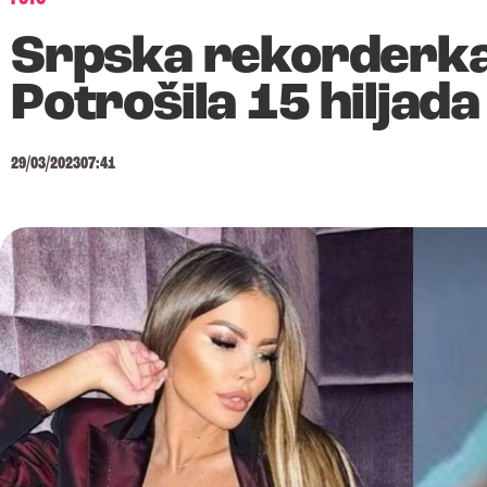
Srpska rekorderka 
Potrošila 15 hiljad
29/03/2023
07:41