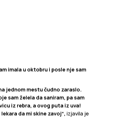
am imala u oktobru i posle nje sam
vo na jednom mestu čudno zaraslo.
koje sam želela da saniram, pa sam
vicu iz rebra, a ovog puta iz uva!
lekara da mi skine zavoj“,
izjavila je