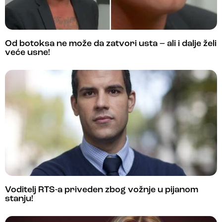
Od botoksa ne može da zatvori usta – ali i dalje želi
veće usne!
Voditelj RTS-a priveden zbog vožnje u pijanom
stanju!