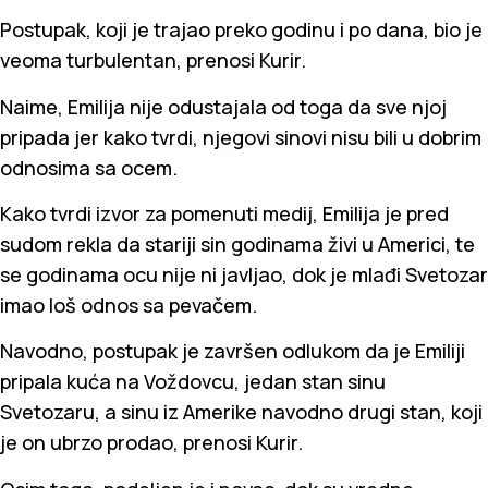
Postupak, koji je trajao preko godinu i po dana, bio je
veoma turbulentan, prenosi Kurir.
Naime, Emilija nije odustajala od toga da sve njoj
pripada jer kako tvrdi, njegovi sinovi nisu bili u dobrim
odnosima sa ocem.
Kako tvrdi izvor za pomenuti medij, Emilija je pred
sudom rekla da stariji sin godinama živi u Americi, te
se godinama ocu nije ni javljao, dok je mlađi Svetozar
imao loš odnos sa pevačem.
Navodno, postupak je završen odlukom da je Emiliji
pripala kuća na Voždovcu, jedan stan sinu
Svetozaru, a sinu iz Amerike navodno drugi stan, koji
je on ubrzo prodao, prenosi Kurir.