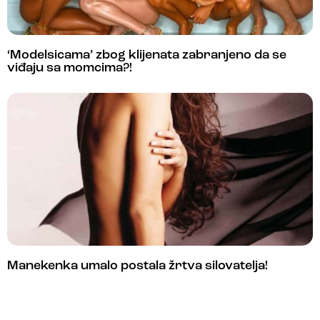
‘Modelsicama’ zbog klijenata zabranjeno da se
viđaju sa momcima?!
Manekenka umalo postala žrtva silovatelja!