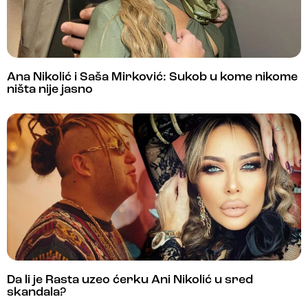
Ana Nikolić i Saša Mirković: Sukob u kome nikome
ništa nije jasno
Da li je Rasta uzeo ćerku Ani Nikolić u sred
skandala?