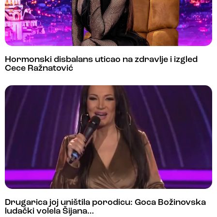
Hormonski disbalans uticao na zdravlje i izgled
Cece Ražnatović
Drugarica joj uništila porodicu: Goca Božinovska
ludački volela Šijana…