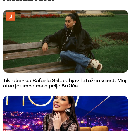
Tiktokerica Rafaela Seba objavila tužnu vijest: Moj
otac je umro malo prije Božića