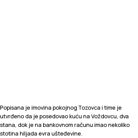
Popisana je imovina pokojnog Tozovca i time je
utvrđeno da je posedovao kuću na Voždovcu, dva
stana, dok je na bankovnom računu imao nekoliko
stotina hiljada evra ušteđevine.