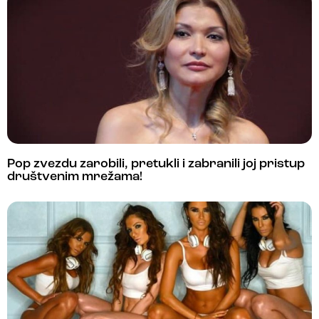
Pop zvezdu zarobili, pretukli i zabranili joj pristup
društvenim mrežama!