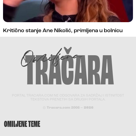
Kritično stanje Ane Nikolić, primljena u bolnicu
PORTAL TRACARA.COM NE ODGOVARA ZA SADRŽAJ I ISTINITOST
TEKSTOVA PRENETIH SA DRUGIH PORTALA.
© Tracara.com 2008 –
2026
OMILJENE TEME