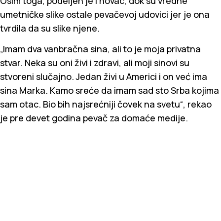
Osim toga, podeljen je i novac, dok su vredne
umetničke slike ostale pevačevoj udovici jer je ona
tvrdila da su slike njene.
„Imam dva vanbračna sina, ali to je moja privatna
stvar. Neka su oni živi i zdravi, ali moji sinovi su
stvoreni slučajno. Jedan živi u Americi i on već ima
sina Marka. Kamo sreće da imam sad sto Srba kojima
sam otac. Bio bih najsrećniji čovek na svetu“, rekao
je pre devet godina pevač za domaće medije.