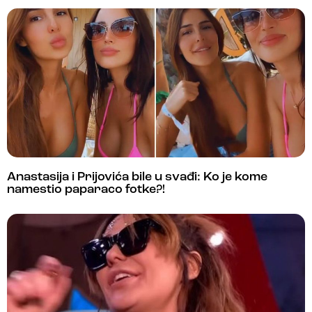
Anastasija i Prijovića bile u svađi: Ko je kome
namestio paparaco fotke?!