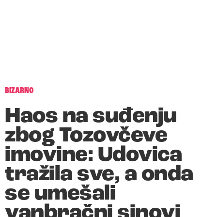
BIZARNO
Haos na suđenju
zbog Tozovčeve
imovine: Udovica
tražila sve, a onda
se umešali
vanbračni sinovi