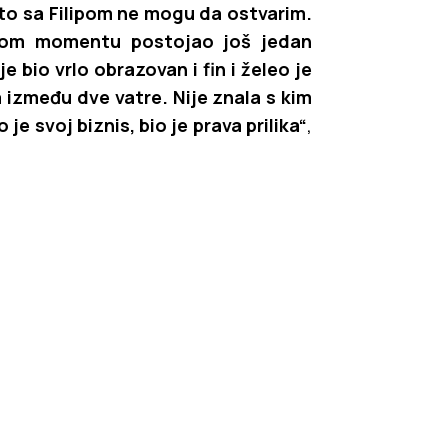
a to sa Filipom ne mogu da ostvarim.
tom momentu postojao još jedan
e bio vrlo obrazovan i fin i želeo je
 između dve vatre. Nije znala s kim
je svoj biznis, bio je prava prilika“
,