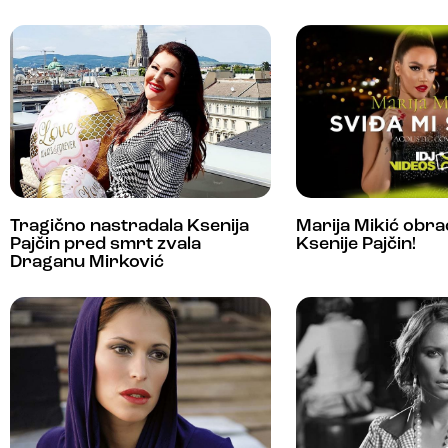
Tragično nastradala Ksenija
Marija Mikić obra
Pajčin pred smrt zvala
Ksenije Pajčin!
Draganu Mirković