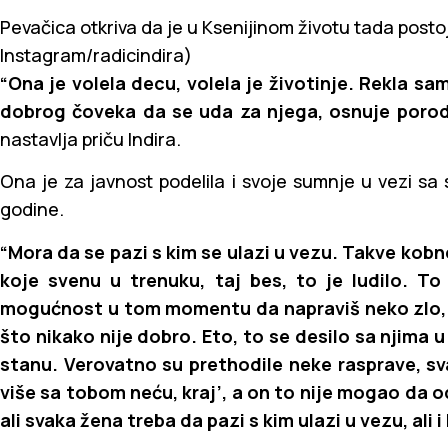
Pevačica otkriva da je u Ksenijinom životu tada post
Instagram/radicindira)
“Ona je volela decu, volela je životinje. Rekla sa
dobrog čoveka da se uda za njega, osnuje porodicu
nastavlja priču Indira.
Ona je za javnost podelila i svoje sumnje u vezi sa
godine.
“Mora da se pazi s kim se ulazi u vezu. Takve kobn
koje svenu u trenuku, taj bes, to je ludilo. To
mogućnost u tom momentu da napraviš neko zlo, t
što nikako nije dobro. Eto, to se desilo sa njima 
stanu. Verovatno su prethodile neke rasprave, sv
više sa tobom neću, kraj’, a on to nije mogao da
ali svaka žena treba da pazi s kim ulazi u vezu, ali i