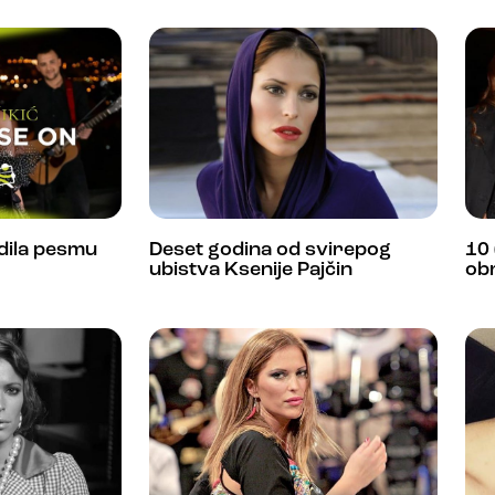
dila pesmu
Deset godina od svirepog
10 
ubistva Ksenije Pajčin
obr