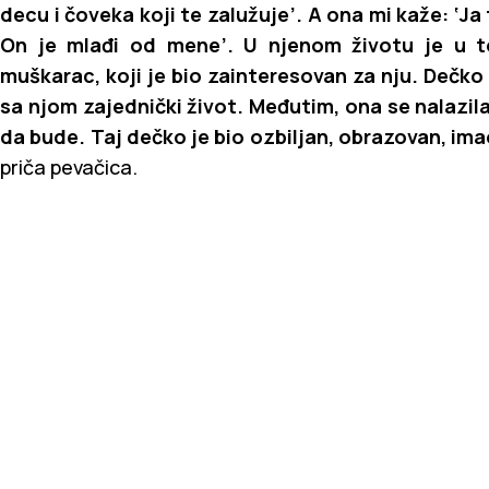
decu i čoveka koji te zalužuje’. A ona mi kaže: ‘J
On je mlađi od mene’. U njenom životu je u 
muškarac, koji je bio zainteresovan za nju. Dečko j
sa njom zajednički život. Međutim, ona se nalazila
da bude. Taj dečko je bio ozbiljan, obrazovan, imao 
priča pevačica.