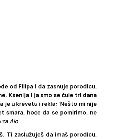
ode od Filipa i da zasnuje porodicu,
ne. Ksenija i ja smo se čule tri dana
 je u krevetu i rekla: ‘Nešto mi nije
et smara, hoće da se pomirimo, ne
a za
Alo
.
š. Ti zaslužuješ da imaš porodicu,