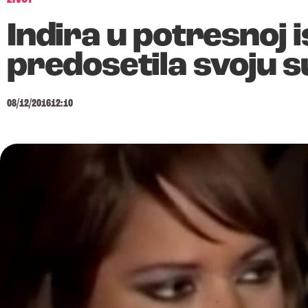
Indira u potresnoj i
predosetila svoju 
08/12/2016
12:10