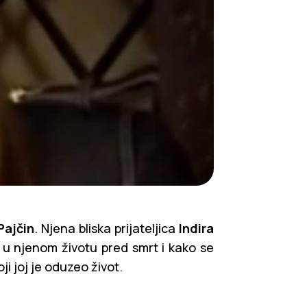
Pajčin
. Njena bliska prijateljica
Indira
 u njenom životu pred smrt i kako se
koji joj je oduzeo život.