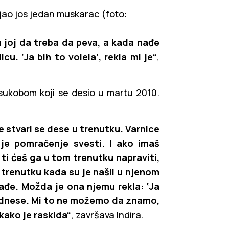
ojao jos jedan muskarac (foto:
m joj da treba da peva, a kada nađe
. ‘Ja bih to volela’, rekla mi je“
,
 sukobom koji se desio u martu 2010.
e stvari se dese u trenutku. Varnice
 je pomračenje svesti. I ako imaš
i ćeš ga u tom trenutku napraviti,
u trenutku kada su je našli u njenom
ađe. Možda je ona njemu rekla: ‘Ja
 odnese. Mi to ne možemo da znamo,
 kako je raskida“
, završava Indira.