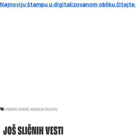
Najnoviju štampu u digitalizovanom obliku čitajte
INDIRA RADIĆ
,
KSENIJA PAJCIN
JOŠ SLIČNIH VESTI