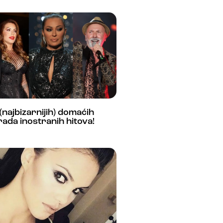
(najbizarnijih) domaćih
ada inostranih hitova!