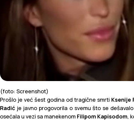
(foto: Screenshot)
Prošlo je već šest godina od tragične smrti
Ksenije 
Radić
je javno progovorila o svemu što se dešavalo
osećala u vezi sa manekenom
Filipom Kapisodom
, 