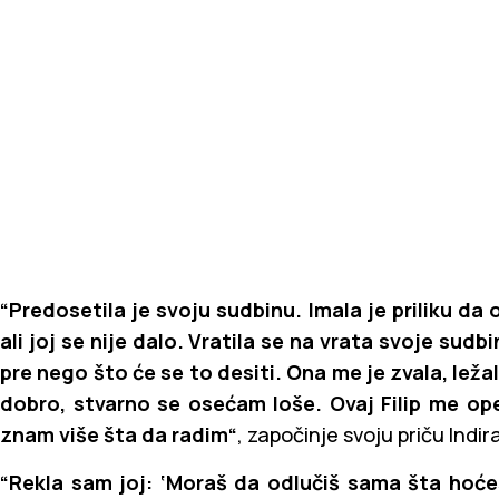
“Predosetila je svoju sudbinu. Imala je priliku da 
ali joj se nije dalo. Vratila se na vrata svoje sudbi
pre nego što će se to desiti. Ona me je zvala, ležala
dobro, stvarno se osećam loše. Ovaj Filip me op
znam više šta da radim“
, započinje svoju priču Indir
“Rekla sam joj: ‘Moraš da odlučiš sama šta hoće