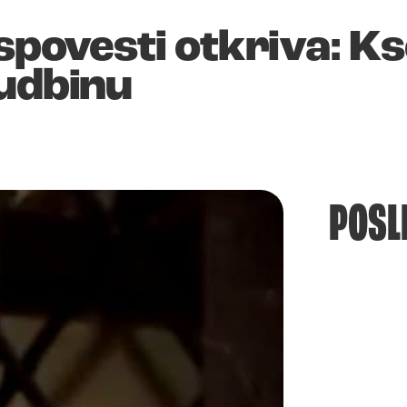
spovesti otkriva: Ks
sudbinu
POSL