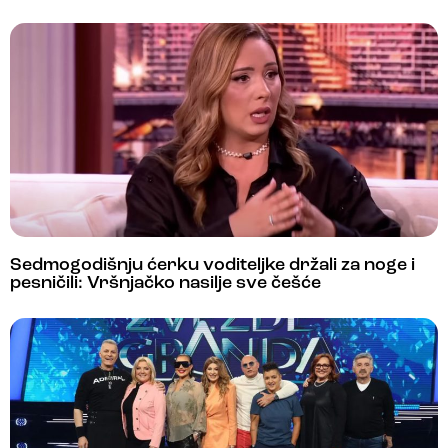
Sedmogodišnju ćerku voditeljke držali za noge i
pesničili: Vršnjačko nasilje sve češće