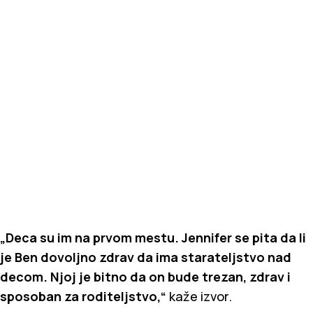
„Deca su im na prvom mestu. Jennifer se pita da li
je Ben dovoljno zdrav da ima starateljstvo nad
decom. Njoj je bitno da on bude trezan, zdrav i
sposoban za roditeljstvo,“
kaže izvor.