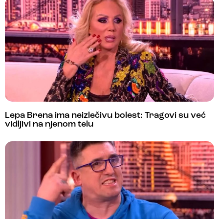
Lepa Brena ima neizlečivu bolest: Tragovi su već
vidljivi na njenom telu