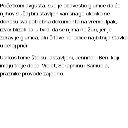
Početkom avgusta, sud je obavestio glumce da će
njihov slučaj biti stavljen van snage ukoliko ne
donesu sva potrebna dokumenta na vreme. Ipak,
izvor blizak paru tvrdi da se njima ne žuri, jer je
zdravlje glumca, ali i čitave porodice najbitnija stavka
u celoj priči.
Uprkos tome što su rastavljeni, Jennifer i Ben, koji
imaju troje dece, Violet, Seraphinu i Samuela,
praznike provode zajedno.