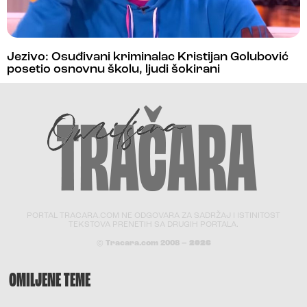
Jezivo: Osuđivani kriminalac Kristijan Golubović
posetio osnovnu školu, ljudi šokirani
PORTAL TRACARA.COM NE ODGOVARA ZA SADRŽAJ I ISTINITOST
TEKSTOVA PRENETIH SA DRUGIH PORTALA.
© Tracara.com 2008 –
2026
OMILJENE TEME