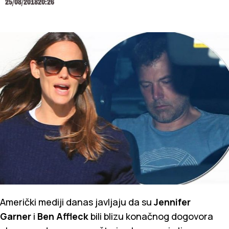
25/08/2018
20:26
Američki mediji danas javljaju da su
Jennifer
Garner
i
Ben Affleck
bili blizu konačnog dogovora