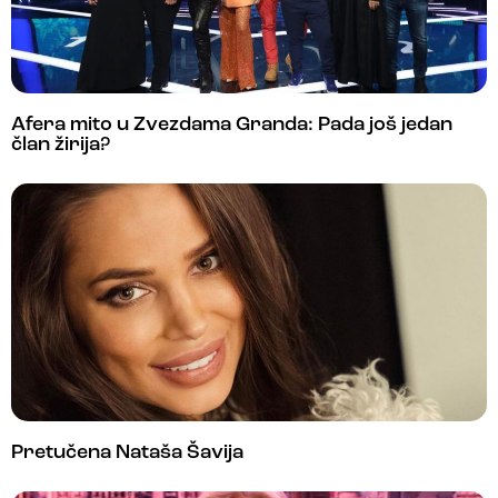
Afera mito u Zvezdama Granda: Pada još jedan
član žirija?
Pretučena Nataša Šavija