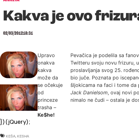
Kakva je ovo frizur
02/03/2012
18:31
Upravo
Pevačica je podelila sa fano
onakva
Twitteru svoju novu frizuru, u 
kakva
proslavljanja svog 25. rođend
može da
bio juče. Poznata po iscepan
se očekuje
šljokicama na faci i tome da
od
Jack Danielsom
, ovaj novi p
princeze
nimalo ne čudi – ostala je do
trasha –
Ke$he!
})(jQuery);
KEŠA
,
KESHA