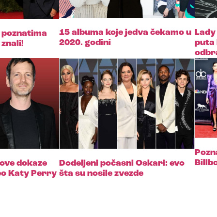
15 albuma koje jedva čekamo u
Lady 
o poznatima
2020. godini
puta 
znali!
odbra
Pozn
Bill
 nove dokaze
Dodeljeni počasni Oskari: evo
eo Katy Perry
šta su nosile zvezde