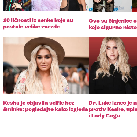
10 ličnosti iz senke koje su
Ovo su činjenice 
postale velike zvezde
koje sigurno niste 
Kesha je objavila selfie bez
Dr. Luke izneo je
šminke: pogledajte kako izgleda
protiv Keshe, upl
i Lady Gagu