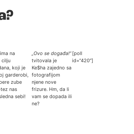
a?
vima na
„Ovo se događa!“
[poll
cilju
tvitovala je
id=“420″]
ana, koji je
Ke$ha zajedno sa
oj garderobi,
fotografijom
 pere zube
njene nove
otez nas
frizure. Hm, da li
sledna sebi!
vam se dopada ili
ne?