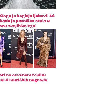
Gaga je boginja ljubavi: 12
kada je pevačica stala u
nu svojih kolega!
ati na crvenom tepihu
board muzičkih nagrada