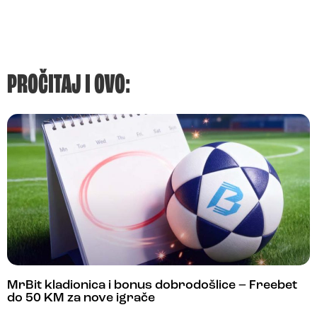
PROČITAJ I OVO:
MrBit kladionica i bonus dobrodošlice – Freebet
do 50 KM za nove igrače