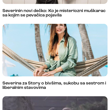
Severinin novi dečko: Ko je misteriozni muškarac
sa kojim se pevačica pojavila
Severina za Story o bivšima, sukobu sa sestrom i
liberalnim stavovima