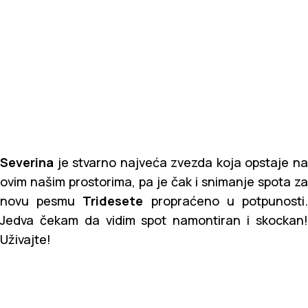
Severina
je stvarno najveća zvezda koja opstaje na
ovim našim prostorima, pa je čak i snimanje spota za
novu pesmu
Tridesete
propraćeno u potpunosti
Jedva čekam da vidim spot namontiran i skockan!
Uživajte!