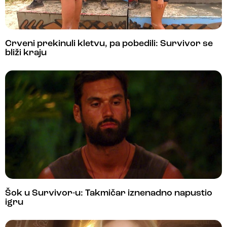
Crveni prekinuli kletvu, pa pobedili: Survivor se
bliži kraju
Šok u Survivor-u: Takmičar iznenadno napustio
igru