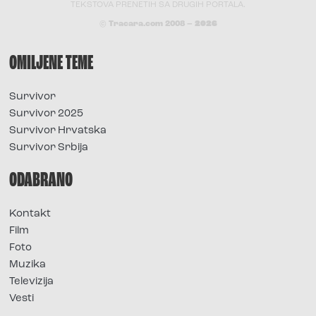
TEKSTOVA PRENETIH SA DRUGIH PORTALA.
© Tracara.com 2008 –
2026
OMILJENE TEME
Survivor
Survivor 2025
Survivor Hrvatska
Survivor Srbija
ODABRANO
Kontakt
Film
Foto
Muzika
Televizija
Vesti