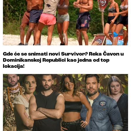
Gde će se snimati novi Survivor? Reka Čavon u
Dominikanskoj Republici kao jedna od top
lokacija!