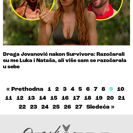
Draga Jovanović nakon Survivora: Razočarali
su me Luka i Nataša, ali više sam se razočarala
u sebe
« Prethodna
1
2
3
4
5
6
7
8
9
10
11
12
13
14
15
16
17
18
19
20
21
22
23
24
25
26
27
Sledeća »