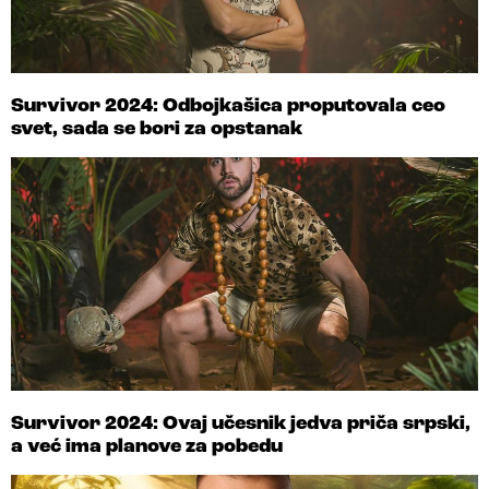
Survivor 2024: Odbojkašica proputovala ceo
svet, sada se bori za opstanak
Survivor 2024: Ovaj učesnik jedva priča srpski,
a već ima planove za pobedu