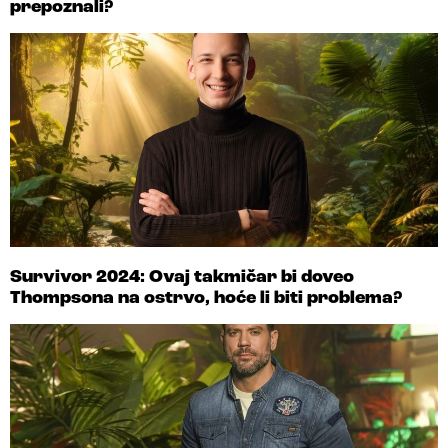
prepoznali?
Survivor 2024: Ovaj takmičar bi doveo
Thompsona na ostrvo, hoće li biti problema?