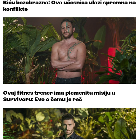
Biću bezobrazna! Ova učesnica ulazi spremna na
konflikte
Ovaj fitnes trener ima plemenitu misiju u
Survivoru: Evo o čemu je reč