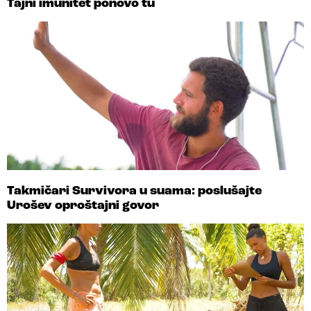
Tajni imunitet ponovo tu
Takmičari Survivora u suama: poslušajte
Urošev oproštajni govor