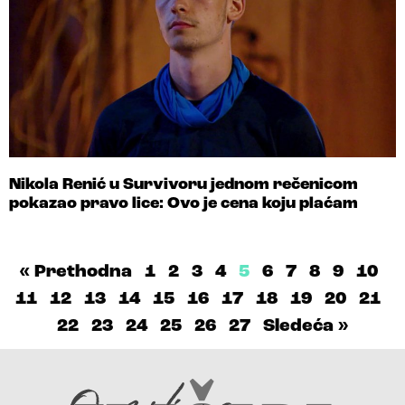
Nikola Renić u Survivoru jednom rečenicom
pokazao pravo lice: Ovo je cena koju plaćam
« Prethodna
1
2
3
4
5
6
7
8
9
10
11
12
13
14
15
16
17
18
19
20
21
22
23
24
25
26
27
Sledeća »