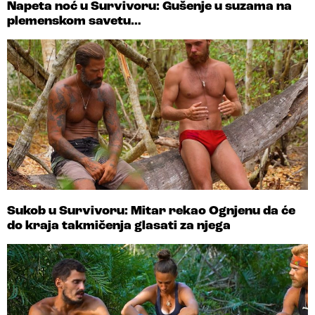
Napeta noć u Survivoru: Gušenje u suzama na
plemenskom savetu…
Sukob u Survivoru: Mitar rekao Ognjenu da će
do kraja takmičenja glasati za njega