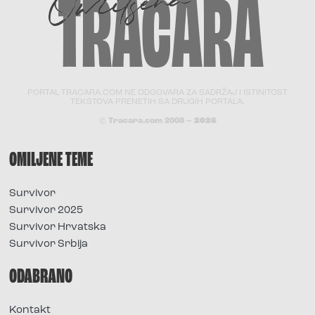
PORTAL TRACARA.COM NE ODGOVARA ZA SADRŽAJ I ISTINITOST
TEKSTOVA PRENETIH SA DRUGIH PORTALA.
© Tracara.com 2008 –
2026
OMILJENE TEME
Survivor
Survivor 2025
Survivor Hrvatska
Survivor Srbija
ODABRANO
Kontakt