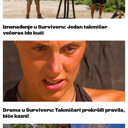
Iznenađenje u Survivoru: Jedan takmičar
večeras ide kući
Drama u Survivoru: Takmičari prekršili pravila,
biće kazni!