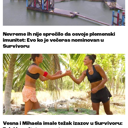
Nevreme ih nije sprečilo da osvoje plemenski
imunitet: Evo ko je večeras nominovan u
Survivoru
Vesna i Mihaela imale težak izazov u Survivoru: