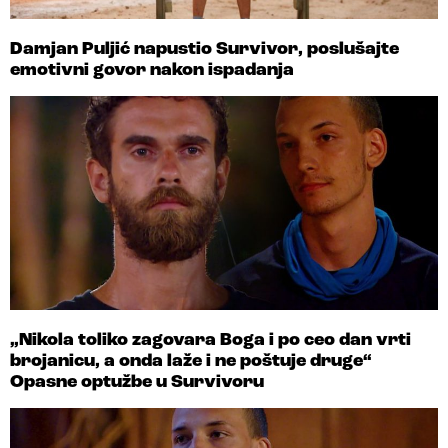
Damjan Puljić napustio Survivor, poslušajte
emotivni govor nakon ispadanja
„Nikola toliko zagovara Boga i po ceo dan vrti
brojanicu, a onda laže i ne poštuje druge“
Opasne optužbe u Survivoru