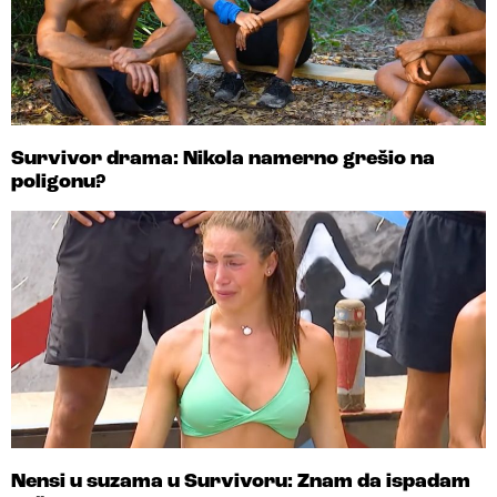
Survivor drama: Nikola namerno grešio na
poligonu?
Nensi u suzama u Survivoru: Znam da ispadam