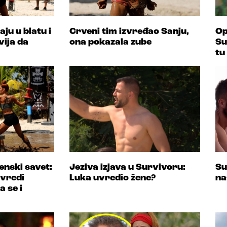
aju u blatu i
Crveni tim izvređao Sanju,
Op
vija da
ona pokazala zube
Su
tu
nski savet:
Jeziva izjava u Survivoru:
Su
uvredi
Luka uvredio žene?
na
 se i