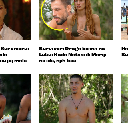
u Survivoru:
Survivor: Draga besna na
Ha
ala
Luku: Kada Nataši ili Mariji
Su
 su joj male
ne ide, njih teši