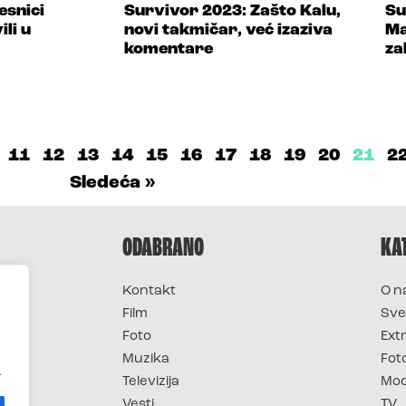
esnici
Survivor 2023: Zašto Kalu,
Su
li u
novi takmičar, već izaziva
Ma
komentare
za
11
12
13
14
15
16
17
18
19
20
21
2
Sledeća »
ODABRANO
KA
Kontakt
O n
Film
Sve
Foto
Ext
Muzika
Fot
.
Televizija
Mo
Vesti
TV