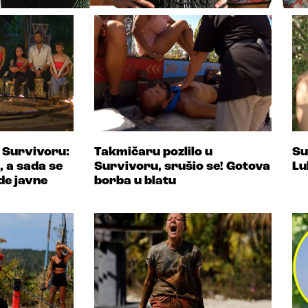
 Survivoru:
Takmičaru pozlilo u
Su
, a sada se
Survivoru, srušio se! Gotova
Lu
de javne
borba u blatu