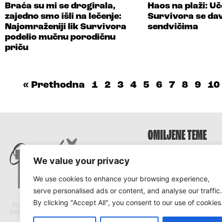
Braća su mi se drogirala,
Haos na plaži: Uč
zajedno smo išli na lečenje:
Survivora se davi
Najomraženiji lik Survivora
sendvičima
podelio mučnu porodičnu
priču
« Prethodna
1
2
3
4
5
6
7
8
9
10
OMILJENE TEME
We value your privacy
Survivor
Survivor 2025
We use cookies to enhance your browsing experience,
Survivor Hrvatska
serve personalised ads or content, and analyse our traffic.
Survivor Srbija
By clicking "Accept All", you consent to our use of cookies
PORTAL TRACARA.COM NE ODGOVARA ZA
SADRŽAJ I ISTINITOST TEKSTOVA PRENETIH
SA DRUGIH PORTALA.