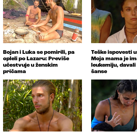
Bojan i Luka se pomirili, pa
Teške ispovesti 
opleli po Lazaru: Previše
Moja mama je im
učestvuje u ženskim
leukemiju, davali
pričama
šanse