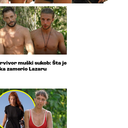
rvivor muški sukob: Šta je
ka zamerio Lazaru