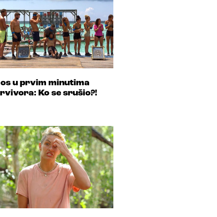
os u prvim minutima
rvivora: Ko se srušio?!