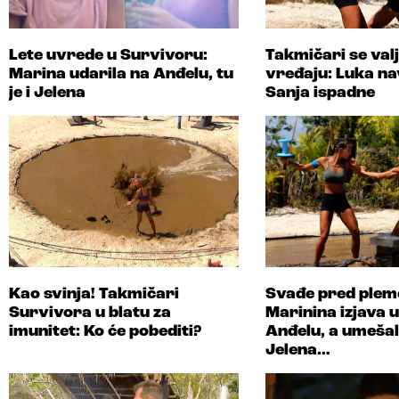
Lete uvrede u Survivoru:
Takmičari se valj
Marina udarila na Anđelu, tu
vređaju: Luka na
je i Jelena
Sanja ispadne
Kao svinja! Takmičari
Svađe pred pleme
Survivora u blatu za
Marinina izjava 
imunitet: Ko će pobediti?
Anđelu, a umešala
Jelena…