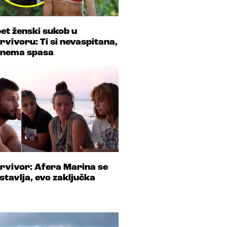
et ženski sukob u
rvivoru: Ti si nevaspitana,
 nema spasa
rvivor: Afera Marina se
stavlja, evo zaključka