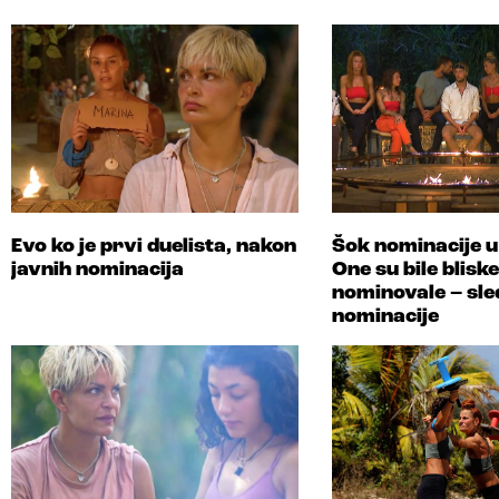
Evo ko je prvi duelista, nakon
Šok nominacije u
javnih nominacija
One su bile bliske
nominovale – sle
nominacije