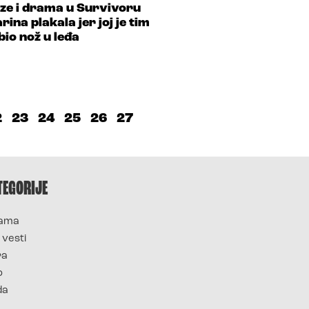
ze i drama u Survivoru
rina plakala jer joj je tim
bio nož u leđa
2
23
24
25
26
27
TEGORIJE
ama
 vesti
ra
o
da