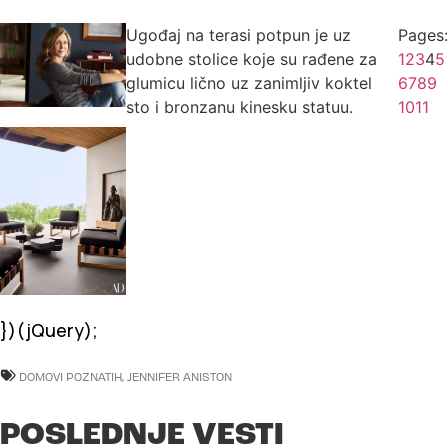
Ugođaj na terasi potpun je uz
Pages:
udobne stolice koje su rađene za
1
2
3
4
5
glumicu lično uz zanimljiv koktel
6
7
8
9
sto i bronzanu kinesku statuu.
10
11
})(jQuery);
DOMOVI POZNATIH
,
JENNIFER ANISTON
POSLEDNJE VESTI