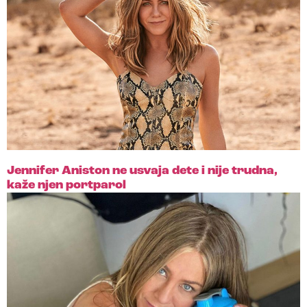
Jennifer Aniston ne usvaja dete i nije trudna,
kaže njen portparol