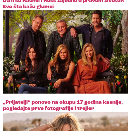
Da li su Rachel i Ross zajedno u pravom životu?!
Evo šta kažu glumci
„Prijatelji“ ponovo na okupu 17 godina kasnije,
pogledajte prve fotografije i trejler