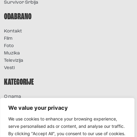
Survivor Srbija
ODABRANO
Kontakt
Film
Foto
Muzika
Televizija
Vesti
KATEGORIJE
O nama
Sve vesti
We value your privacy
Extra
We use cookies to enhance your browsing experience,
Foto
serve personalised ads or content, and analyse our traffic.
Moda
By clicking "Accept All", you consent to our use of cookies.
TV