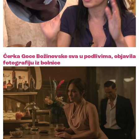
Ćerka Goce Božinovske sva u podlivima, objavila
fotografiju iz bolnice