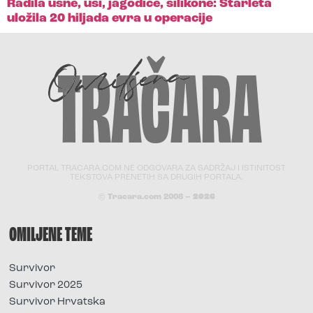
Radila usne, uši, jagodice, silikone: Starleta
uložila 20 hiljada evra u operacije
PORTAL TRACARA.COM NE ODGOVARA ZA SADRŽAJ I ISTINITOST
TEKSTOVA PRENETIH SA DRUGIH PORTALA.
© Tracara.com 2008 –
2026
OMILJENE TEME
Survivor
Survivor 2025
Survivor Hrvatska