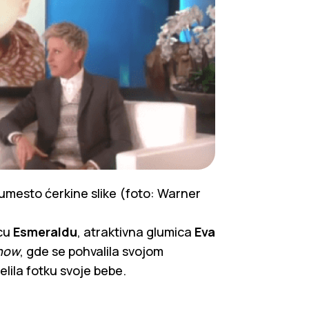
umesto ćerkine slike (foto: Warner
icu
Esmeraldu
, atraktivna glumica
Eva
how
, gde se pohvalila svojom
elila fotku svoje bebe.