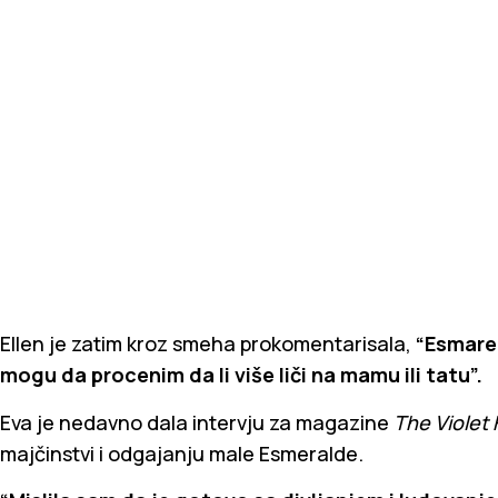
Ellen je zatim kroz smeha prokomentarisala,
“Esmarel
mogu da procenim da li više liči na mamu ili tatu”.
Eva je nedavno dala intervju za magazine
The Violet 
majčinstvi i odgajanju male Esmeralde.