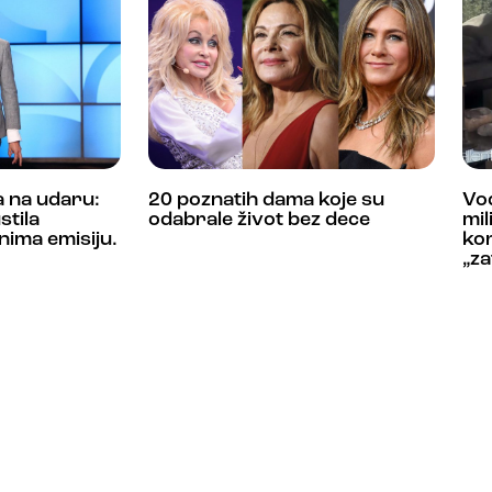
a na udaru:
20 poznatih dama koje su
Vod
stila
odabrale život bez dece
mil
snima emisiju.
ko
„z