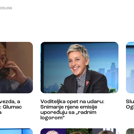
GOSLING
zvezda, a
Voditeljka opet na udaru:
Slu
k: Glumac
Snimanje njene emisije
Ogl
a
upoređuju sa „radnim
logorom“