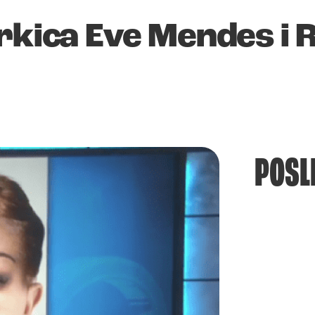
erkica Eve Mendes i 
POSL