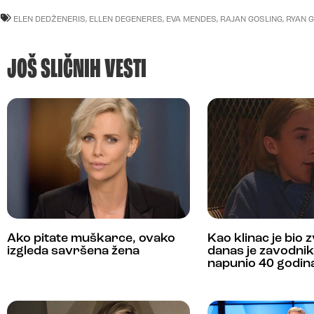
ELEN DEDŽENERIS
,
ELLEN DEGENERES
,
EVA MENDES
,
RAJAN GOSLING
,
RYAN 
JOŠ SLIČNIH VESTI
Ako pitate muškarce, ovako
Kao klinac je bio 
izgleda savršena žena
danas je zavodni
napunio 40 godin