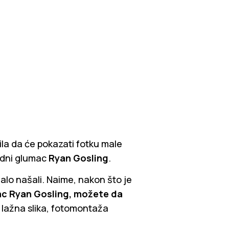
ila da će pokazati fotku male
godni glumac
Ryan Gosling
.
alo našali. Naime, nakon što je
ac Ryan Gosling, možete da
a lažna slika, fotomontaža