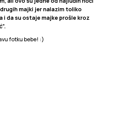
m, ali ovo su jedne od najluđih noći
rugih majki jer nalazim toliko
i da su ostaje majke prošle kroz
ć”.
ravu fotku bebe! :)