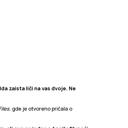
da zaista liči na vas dvoje. Ne
Files
, gde je otvoreno pričala o