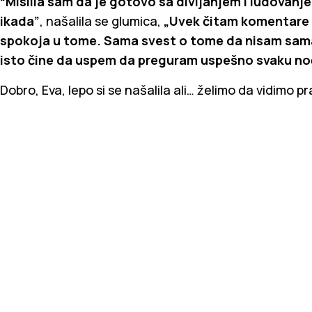
“Mislila sam da je gotovo sa divljanjem i ludovanje
ikada”
, našalila se glumica,
„Uvek čitam komentare d
spokoja u tome. Sama svest o tome da nisam sama 
isto čine da uspem da preguram uspešno svaku no
Dobro, Eva, lepo si se našalila ali… želimo da vidimo p