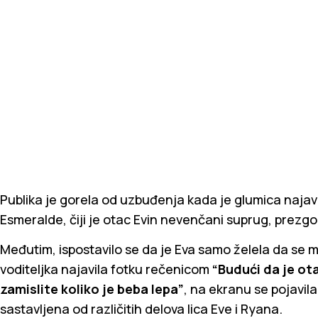
Publika je gorela od uzbuđenja kada je glumica najav
Esmeralde, čiji je otac Evin nevenčani suprug, prez
Međutim, ispostavilo se da je Eva samo želela da se m
voditeljka najavila fotku rečenicom
“Budući da je ot
zamislite koliko je beba lepa”
, na ekranu se pojavil
sastavljena od različitih delova lica Eve i Ryana.