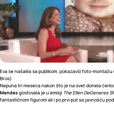
Eva se našalila sa publikom, pokazavši foto-montažu 
Bros)
Nepuna tri meseca nakon što je na svet donela ćerk
Mendes
gostovala je u emisji
The Ellen DeGeneres S
fantastičnom figurom ali i po prvi put sa javnošću pod