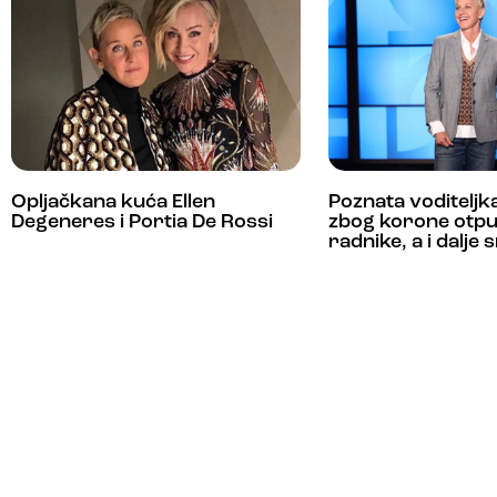
Opljačkana kuća Ellen
Poznata voditeljk
Degeneres i Portia De Rossi
zbog korone otpu
radnike, a i dalje 