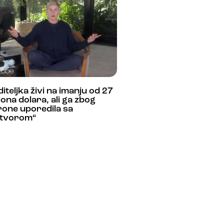
iteljka živi na imanju od 27
iona dolara, ali ga zbog
rone uporedila sa
atvorom“