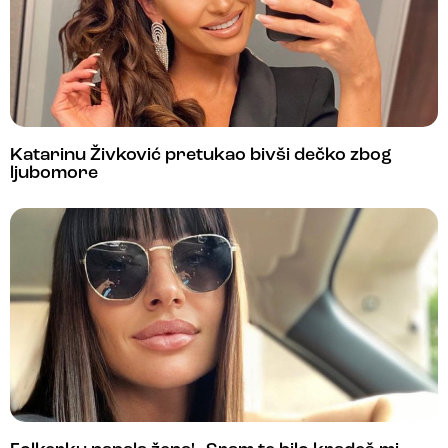
Katarinu Živković pretukao bivši dečko zbog
ljubomore