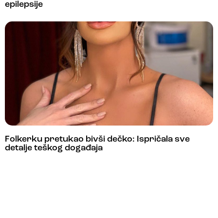
epilepsije
Folkerku pretukao bivši dečko: Ispričala sve
detalje teškog događaja