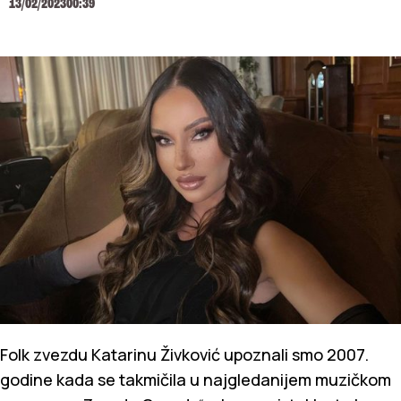
13/02/2023
00:39
Folk zvezdu Katarinu Živković upoznali smo 2007.
godine kada se takmičila u najgledanijem muzičkom