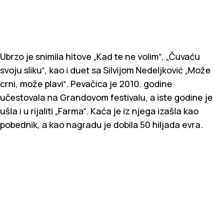
Ubrzo je snimila hitove „Kad te ne volim“, „Čuvaću
svoju sliku“, kao i duet sa Silvijom Nedeljković „Može
crni, može plavi“. Pevačica je 2010. godine
učestovala na Grandovom festivalu, a iste godine je
ušla i u rijaliti „Farma“. Kaća je iz njega izašla kao
pobednik, a kao nagradu je dobila 50 hiljada evra.