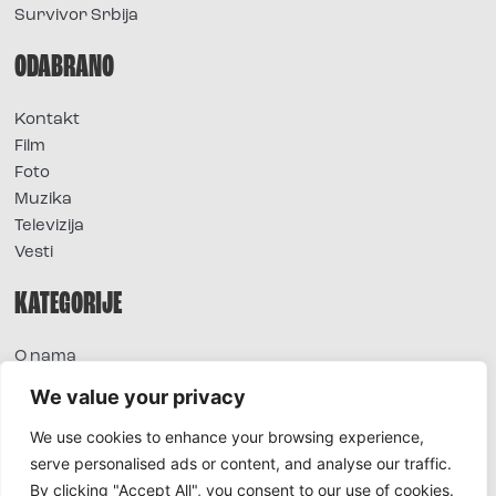
Survivor Srbija
ODABRANO
Kontakt
Film
Foto
Muzika
Televizija
Vesti
KATEGORIJE
O nama
Sve vesti
We value your privacy
Extra
We use cookies to enhance your browsing experience,
Foto
serve personalised ads or content, and analyse our traffic.
Moda
By clicking "Accept All", you consent to our use of cookies.
TV