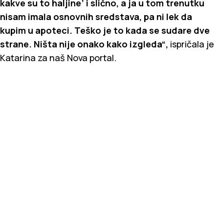
kakve su to haljine’ i slično, a ja u tom trenutku
nisam imala osnovnih sredstava, pa ni lek da
kupim u apoteci. Teško je to kada se sudare dve
strane. Ništa nije onako kako izgleda“,
ispričala je
Katarina za naš Nova portal.