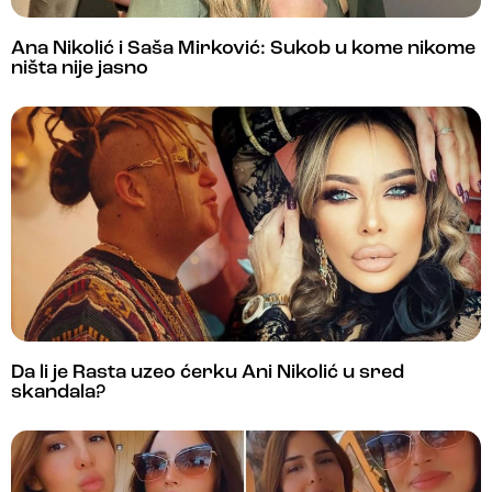
Ana Nikolić i Saša Mirković: Sukob u kome nikome
ništa nije jasno
Da li je Rasta uzeo ćerku Ani Nikolić u sred
skandala?