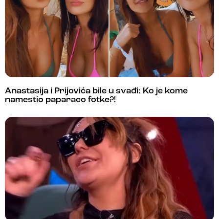
Anastasija i Prijovića bile u svađi: Ko je kome
namestio paparaco fotke?!