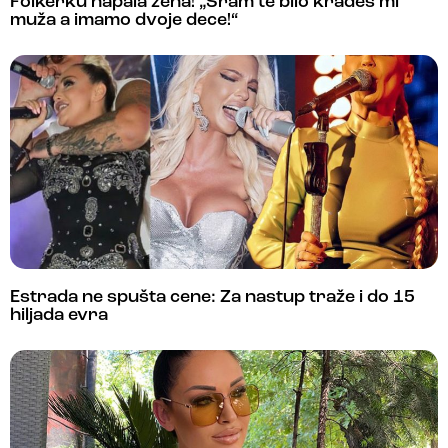
Folkerku napala žena! „Sram te bilo kradeš mi
muža a imamo dvoje dece!“
Estrada ne spušta cene: Za nastup traže i do 15
hiljada evra