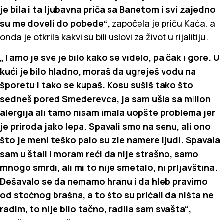
je bila i ta ljubavna priča sa Banetom i svi zajedno
su me doveli do pobede“,
započela je priču Kaća, a
onda je otkrila kakvi su bili uslovi za život u rijalitiju.
„Tamo je sve je bilo kako se videlo, pa čak i gore. U
kući je bilo hladno, moraš da ugreješ vodu na
šporetu i tako se kupaš. Kosu sušiš tako što
sedneš pored Smederevca, ja sam ušla sa milion
alergija ali tamo nisam imala uopšte problema jer
je priroda jako lepa. Spavali smo na senu, ali ono
što je meni teško palo su zle namere ljudi. Spavala
sam u štali i moram reći da nije strašno, samo
mnogo smrdi, ali mi to nije smetalo, ni prljavština.
Dešavalo se da nemamo hranu i da hleb pravimo
od stočnog brašna, a to što su pričali da ništa ne
radim, to nije bilo tačno, radila sam svašta“,