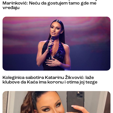
Marinković: Neću da gostujem tamo gde me
vređaju
Koleginica sabotira Katarinu Žikvović: laže
klubove da Kaća ima koronu i otima joj tezge