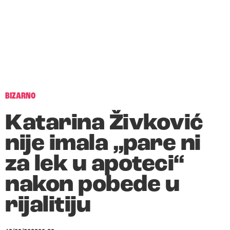
BIZARNO
Katarina Živković
nije imala „pare ni
za lek u apoteci“
nakon pobede u
rijalitiju