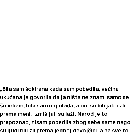
„Bila sam šokirana kada sam pobedila, većina
ukućana je govorila da ja ništa ne znam, samo se
šminkam, bila sam najmlađa, a oni su bili jako zli
prema meni, izmišljali su laži. Narod je to
prepoznao, nisam pobedila zbog sebe same nego
su ljudi bili zli prema jednoj devojčici, a na sve to