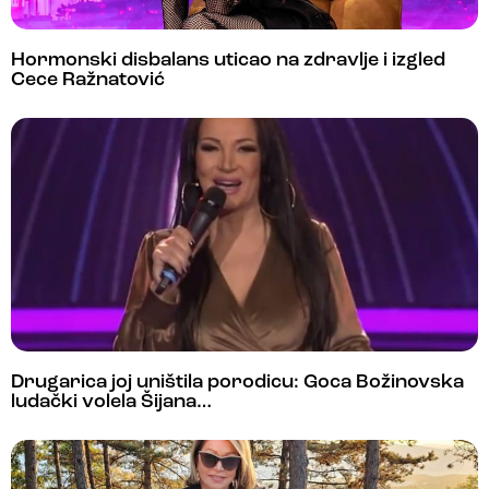
Hormonski disbalans uticao na zdravlje i izgled
Cece Ražnatović
Drugarica joj uništila porodicu: Goca Božinovska
ludački volela Šijana…