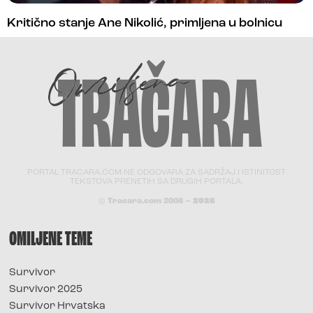
Kritično stanje Ane Nikolić, primljena u bolnicu
PORTAL TRACARA.COM NE ODGOVARA ZA SADRŽAJ I ISTINITOST
TEKSTOVA PRENETIH SA DRUGIH PORTALA.
© Tracara.com 2008 –
2026
OMILJENE TEME
Survivor
Survivor 2025
Survivor Hrvatska