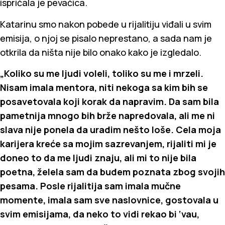
ispričala je pevačica.
Katarinu smo nakon pobede u rijalitiju viđali u svim
emisija, o njoj se pisalo neprestano, a sada nam je
otkrila da ništa nije bilo onako kako je izgledalo.
„Koliko su me ljudi voleli, toliko su me i mrzeli.
Nisam imala mentora, niti nekoga sa kim bih se
posavetovala koji korak da napravim. Da sam bila
pametnija mnogo bih brže napredovala, ali me ni
slava nije ponela da uradim nešto loše. Cela moja
karijera kreće sa mojim sazrevanjem, rijaliti mi je
doneo to da me ljudi znaju, ali mi to nije bila
poetna, želela sam da budem poznata zbog svojih
pesama. Posle rijalitija sam imala mučne
momente, imala sam sve naslovnice, gostovala u
svim emisijama, da neko to vidi rekao bi ‘vau,