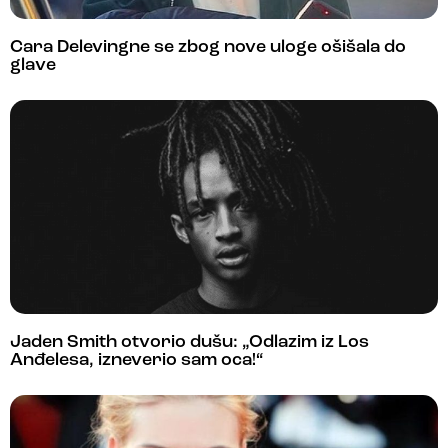
Cara Delevingne se zbog nove uloge ošišala do
glave
Jaden Smith otvorio dušu: „Odlazim iz Los
Anđelesa, izneverio sam oca!“