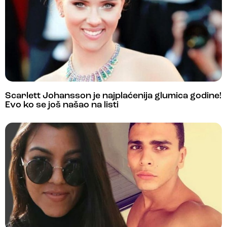
Scarlett Johansson je najplaćenija glumica godine!
Evo ko se još našao na listi