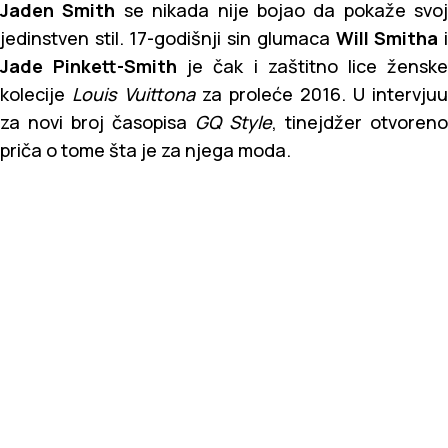
Jaden Smith
se nikada nije bojao da pokaže svoj
jedinstven stil. 17-godišnji sin glumaca
Will Smitha
Jade Pinkett-Smith
je čak i zaštitno lice žensk
kolecije
Louis Vuittona
za proleće 2016. U intervjuu
za novi broj časopisa
GQ Style
, tinejdžer otvoreno
priča o tome šta je za njega moda.