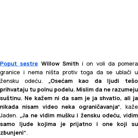
Poput sestre
Willow Smith
i on voli da pomera
granice i nema ništa protiv toga da se ublači u
žensku odeću.
„Osećam kao da ljudi teš
prihvataju tu polnu podelu. Mislim da ne razumeju
suštinu. Ne kažem ni da sam je ja shvatio, ali ja
nikada nisam video neka ograničavanja“
, kaž
Jaden.
„Ja ne vidim mušku i žensku odeću, vidim
samo ljude kojima je prijatno i one koji su
zbunjeni“
.