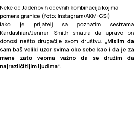
Neke od Jadenovih odevnih kombinacija kojima
pomera granice (foto: Instagram/AKM-GSI)
Iako je prijatelj sa poznatim sestrama
Kardashian/Jenner, Smith smatra da upravo on
donosi nešto drugačije svom društvu.
„Mislim d
sam baš veliki uzor svima oko sebe kao i da je za
mene zato veoma važno da se družim da
najrazličitijim ljudima“
.