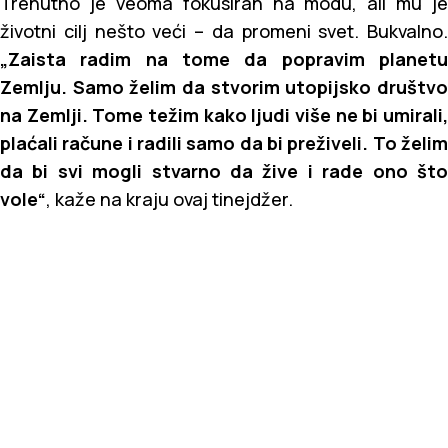
Trenutno je veoma fokusiran na modu, ali mu je
životni cilj nešto veći – da promeni svet. Bukvalno.
„Zaista radim na tome da popravim planetu
Zemlju. Samo želim da stvorim utopijsko društvo
na Zemlji. Tome težim kako ljudi više ne bi umirali,
plaćali račune i radili samo da bi preživeli. To želim
da bi svi mogli stvarno da žive i rade ono što
vole“
, kaže na kraju ovaj tinejdžer.