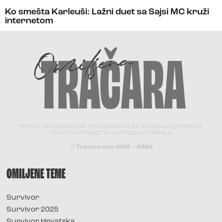
Ko smešta Karleuši: Lažni duet sa Sajsi MC kruži
internetom
PORTAL TRACARA.COM NE ODGOVARA ZA SADRŽAJ I ISTINITOST
TEKSTOVA PRENETIH SA DRUGIH PORTALA.
© Tracara.com 2008 –
2026
OMILJENE TEME
Survivor
Survivor 2025
Survivor Hrvatska