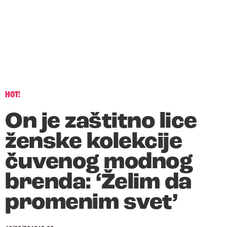
HOT!
On je zaštitno lice
ženske kolekcije
čuvenog modnog
brenda: ‘Želim da
promenim svet’