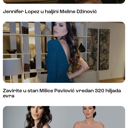
Jennifer Lopez u haljini Meline Džinović
Zavirite u stan Milice Pavlović vredan 320 hiljada
evra