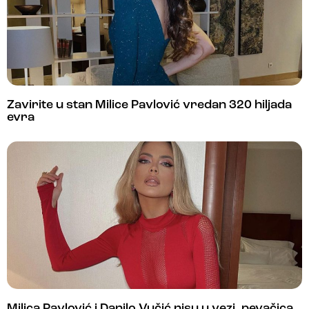
Zavirite u stan Milice Pavlović vredan 320 hiljada
evra
Milica Pavlović i Danilo Vučić nisu u vezi, pevačica