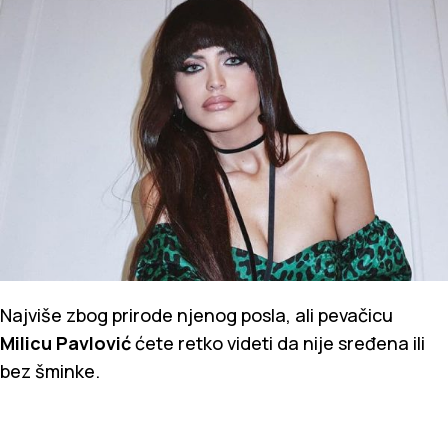
Najviše zbog prirode njenog posla, ali pevačicu
Milicu Pavlović
ćete retko videti da nije sređena ili
bez šminke.