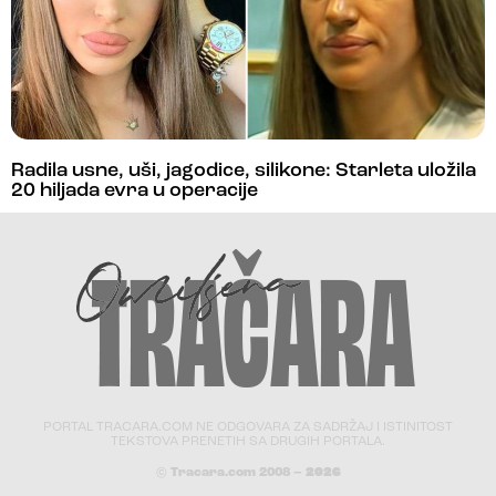
Radila usne, uši, jagodice, silikone: Starleta uložila
20 hiljada evra u operacije
PORTAL TRACARA.COM NE ODGOVARA ZA SADRŽAJ I ISTINITOST
TEKSTOVA PRENETIH SA DRUGIH PORTALA.
© Tracara.com 2008 –
2026