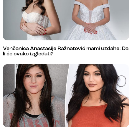
Venčanica Anastasije Ražnatović mami uzdahe: Da
li će ovako izgledati?