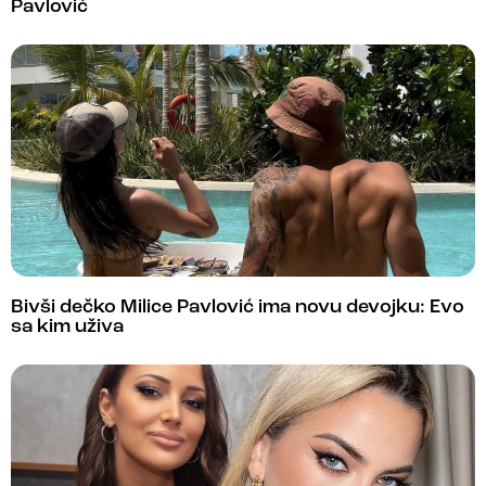
Pavlović
Bivši dečko Milice Pavlović ima novu devojku: Evo
sa kim uživa