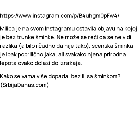
https://www.instagram.com/p/B4uhgm0pFw4/
Milica je na svom Instagramu ostavila objavu na kojoj
je bez trunke šminke. Ne može se reći da se ne vidi
razlika (a bilo i čudno da nije tako), scenska šminka
je ipak poprilično jaka, ali svakako njena prirodna
lepota ovako dolazi do izražaja.
Kako se vama više dopada, bez ili sa šminkom?
(SrbijaDanas.com)