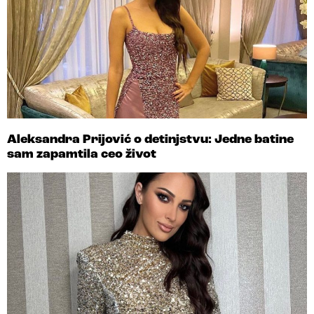
Aleksandra Prijović o detinjstvu: Jedne batine
sam zapamtila ceo život