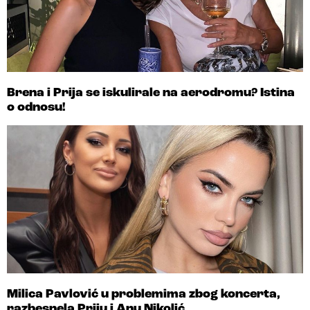
Brena i Prija se iskulirale na aerodromu? Istina
o odnosu!
Milica Pavlović u problemima zbog koncerta,
razbesnela Priju i Anu Nikolić