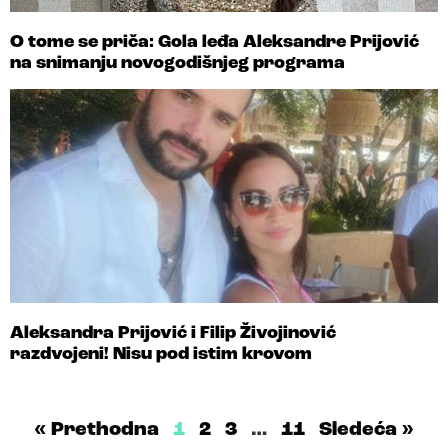
O tome se priča: Gola leđa Aleksandre Prijović
na snimanju novogodišnjeg programa
Aleksandra Prijović i Filip Živojinović
razdvojeni! Nisu pod istim krovom
« Prethodna
1
2
3
…
11
Sledeća »