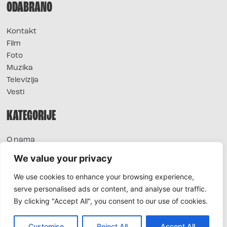
ODABRANO
Kontakt
Film
Foto
Muzika
Televizija
Vesti
KATEGORIJE
O nama
Sve vesti
We value your privacy
Extra
We use cookies to enhance your browsing experience,
Foto
serve personalised ads or content, and analyse our traffic.
Moda
By clicking "Accept All", you consent to our use of cookies.
TV
Život
Horoskop
Customise
Reject All
Accept All