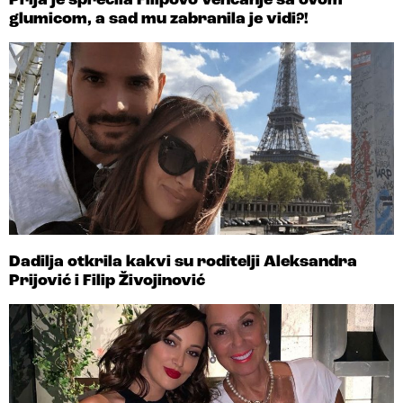
Prija je sprečila Filipovo venčanje sa ovom
glumicom, a sad mu zabranila je vidi?!
Dadilja otkrila kakvi su roditelji Aleksandra
Prijović i Filip Živojinović