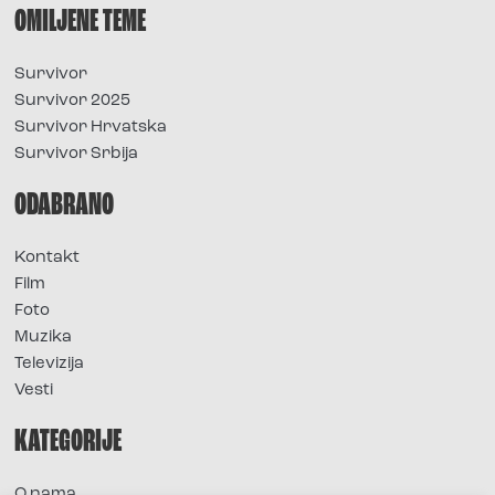
OMILJENE TEME
Survivor
Survivor 2025
Survivor Hrvatska
Survivor Srbija
ODABRANO
Kontakt
Film
Foto
Muzika
Televizija
Vesti
KATEGORIJE
O nama