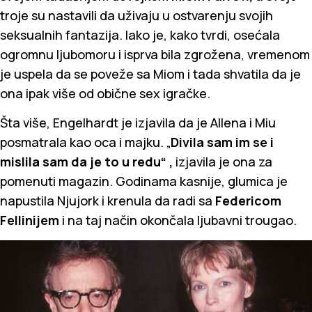
troje su nastavili da uživaju u ostvarenju svojih
seksualnih fantazija. Iako je, kako tvrdi, osećala
ogromnu ljubomoru i isprva bila zgrožena, vremenom
je uspela da se poveže sa Miom i tada shvatila da je
ona ipak više od obične sex igračke.
Šta više, Engelhardt je izjavila da je Allena i Miu
posmatrala kao oca i majku. „
Divila sam im se i
mislila sam da je to u redu“ ,
izjavila je ona za
pomenuti magazin. Godinama kasnije, glumica je
napustila Njujork i krenula da radi sa
Federicom
Fellinijem
i na taj način okončala ljubavni trougao.