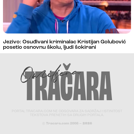
Jezivo: Osuđivani kriminalac Kristijan Golubović
posetio osnovnu školu, ljudi šokirani
PORTAL TRACARA.COM NE ODGOVARA ZA SADRŽAJ I ISTINITOST
TEKSTOVA PRENETIH SA DRUGIH PORTALA.
© Tracara.com 2008 –
2026