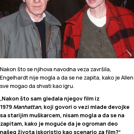
Nakon što se njihova navodna veza završila,
Engelhardt nije mogla a da se ne zapita, kako je Allen
sve mogao da shvati kao igru.
„
Nakon što sam gledala njegov film iz
1979
Manhattan,
koji govori o vezi mlade devojke
sa starijim muškarcem, nisam mogla a da se na
zapitam, kako je moguće da je ogroman deo
našeg života iskoristio kao scenario za film?“