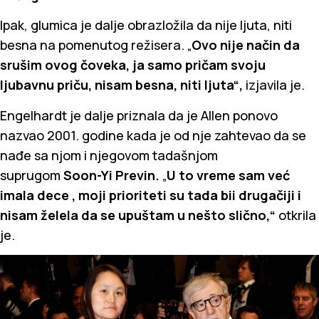
Ipak, glumica je dalje obrazložila da nije ljuta, niti
besna na pomenutog režisera. „
Ovo nije način da
srušim ovog čoveka, ja samo pričam svoju
ljubavnu priču, nisam besna, niti ljuta“,
izjavila je.
Engelhardt je dalje priznala da je Allen ponovo
nazvao 2001. godine kada je od nje zahtevao da se
nađe sa njom i njegovom tadašnjom
suprugom
Soon-Yi Previn.
„
U to vreme sam već
imala dece , moji prioriteti su tada bii drugačiji i
nisam želela da se upuštam u nešto slično,“
otkrila
je.