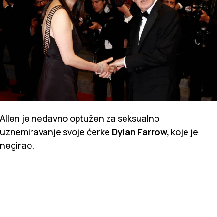
Allen je nedavno optužen za seksualno
uznemiravanje svoje ćerke
Dylan Farrow,
koje je
negirao.