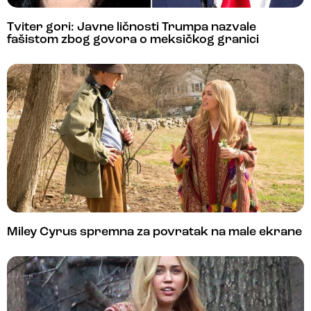
Tviter gori: Javne ličnosti Trumpa nazvale
fašistom zbog govora o meksičkog granici
Miley Cyrus spremna za povratak na male ekrane