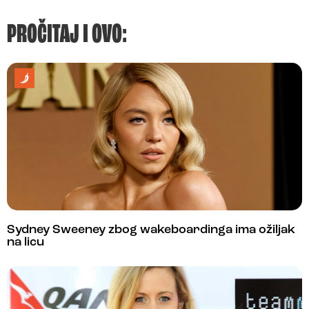
PROČITAJ I OVO:
Sydney Sweeney zbog wakeboardinga ima ožiljak
na licu