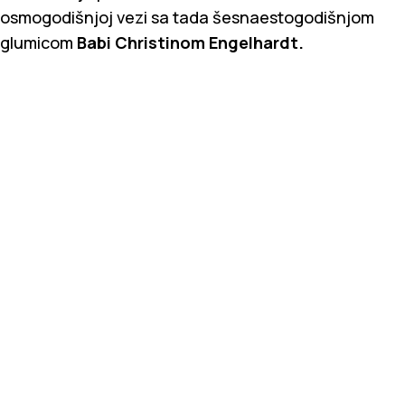
osmogodišnjoj vezi sa tada šesnaestogodišnjom
glumicom
Babi Christinom Engelhardt.