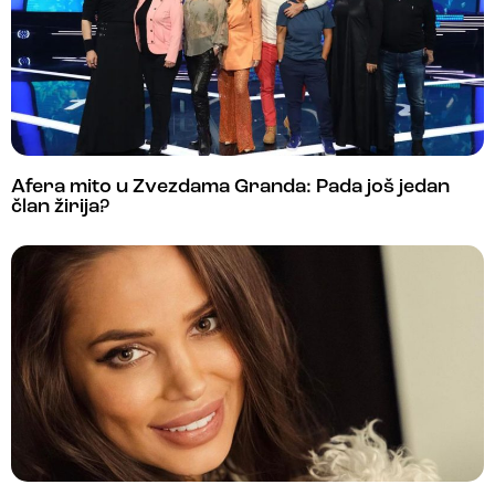
Afera mito u Zvezdama Granda: Pada još jedan
član žirija?