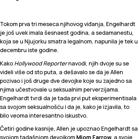
Tokom prva tri meseca njihovog viđanja, Engelhardt
je još uvek imala šesnaest godina, a sedamanestu,
koja se u Njujorku smatra legalnom, napunila je tek u
decembru iste godine.
Kako
Hollywood Reporter
navodi, njih dvoje su se
videli više od sto puta, a dešavalo se da je Allen
pozivao i još druge dve devojke koje su zajedno sa
njima učestvovale u seksualnim perverzijama.
Engelhardt tvrdi da je tada prvi put eksperimentisala
sa svojom seksualnošću i da je, kako je izjavila, to
bilo veoma interesantno iskustvo.
Četiri godine kasnije, Allen je upoznao Engelhardt sa
svojom tadašnjom devojkom
Miom Farrow,
a svoje