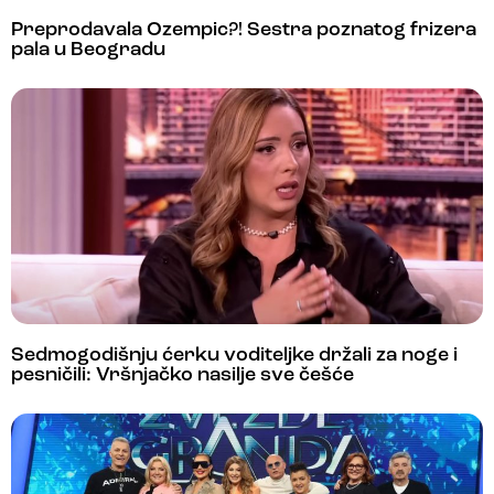
Preprodavala Ozempic?! Sestra poznatog frizera
pala u Beogradu
Sedmogodišnju ćerku voditeljke držali za noge i
pesničili: Vršnjačko nasilje sve češće