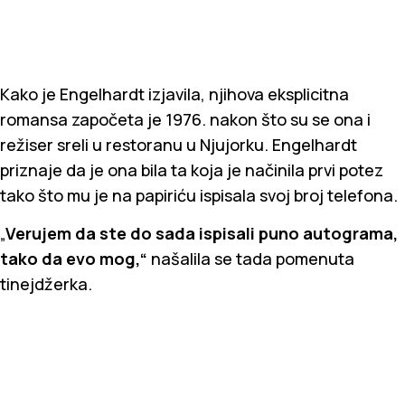
Kako je Engelhardt izjavila, njihova eksplicitna
romansa započeta je 1976. nakon što su se ona i
režiser sreli u restoranu u Njujorku. Engelhardt
priznaje da je ona bila ta koja je načinila prvi potez
tako što mu je na papiriću ispisala svoj broj telefona.
„
Verujem da ste do sada ispisali puno autograma,
tako da evo mog,“
našalila se tada pomenuta
tinejdžerka.