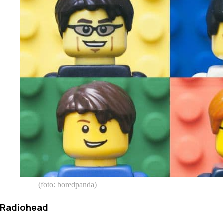
(foto: boredpanda)
Radiohead