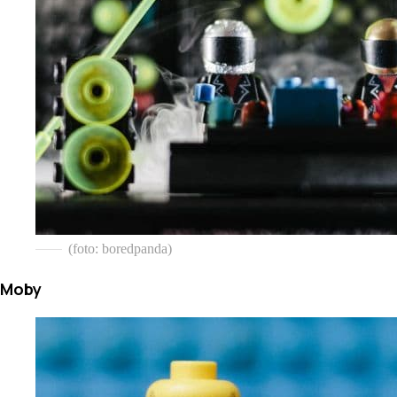
(foto: boredpanda)
Moby