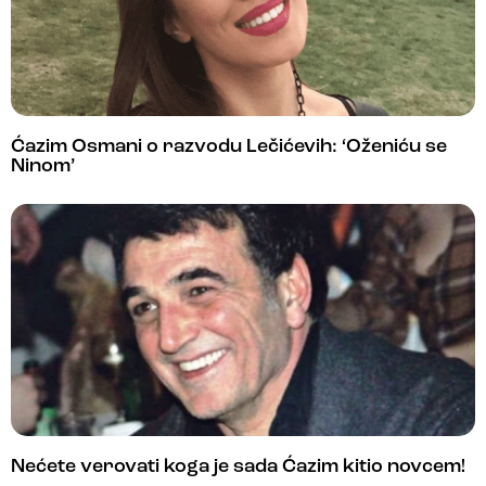
Ćazim Osmani o razvodu Lečićevih: ‘Oženiću se
Ninom’
Nećete verovati koga je sada Ćazim kitio novcem!