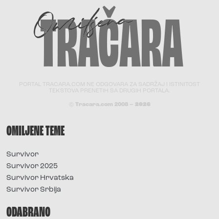
PORTAL TRACARA.COM NE ODGOVARA ZA SADRŽAJ I ISTINITOST
TEKSTOVA PRENETIH SA DRUGIH PORTALA.
© Tracara.com 2008 –
2026
OMILJENE TEME
Survivor
Survivor 2025
Survivor Hrvatska
Survivor Srbija
ODABRANO