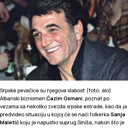
Srpske pevačice su njegova slabost (foto: alo)
Albanski biznismen
Ćazim Osmani
, poznat po
vezama sa nekoliko zvezda srpske estrade, kao da ja
predvideo situaciju u kojoj će se naći folkerka
Sanja
Maletić
koju je napustio suprug Siniša, nakon što je