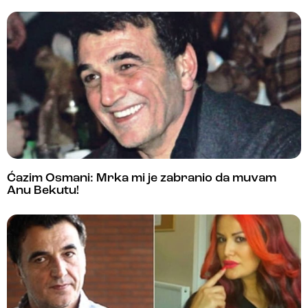
Ćazim Osmani: Mrka mi je zabranio da muvam
Anu Bekutu!