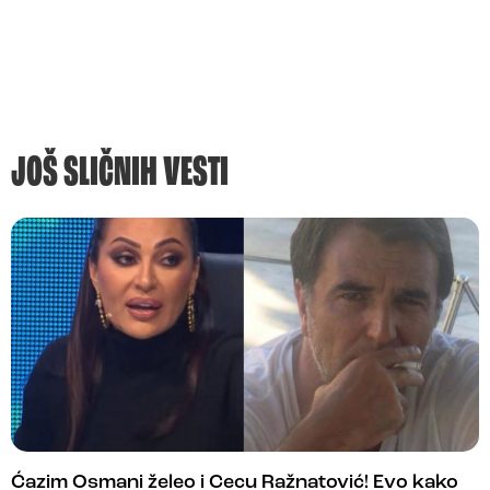
JOŠ SLIČNIH VESTI
Ćazim Osmani želeo i Cecu Ražnatović! Evo kako