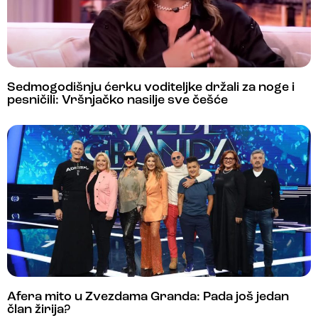
Sedmogodišnju ćerku voditeljke držali za noge i
pesničili: Vršnjačko nasilje sve češće
Afera mito u Zvezdama Granda: Pada još jedan
član žirija?