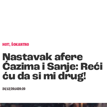
HOT!
,
ŠOKANTNO
Nastavak afere
Ćazima i Sanje: Reći
ću da si mi drug!
24/12/2014
20:20