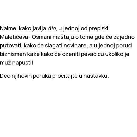
Naime, kako javlja
Alo
, u jednoj od prepiski
Maletićeva i Osmani maštaju o tome gde će zajedno
putovati, kako će slagati novinare, a u jednoj poruci
biznismen kaže kako će oženiti pevačicu ukoliko je
muž napusti!
Deo njihovih poruka pročitajte u nastavku.