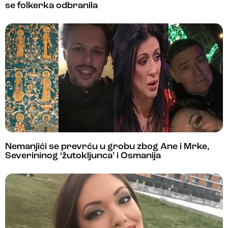
se folkerka odbranila
Nemanjići se prevrću u grobu zbog Ane i Mrke,
Severininog ‘žutokljunca’ i Osmanija