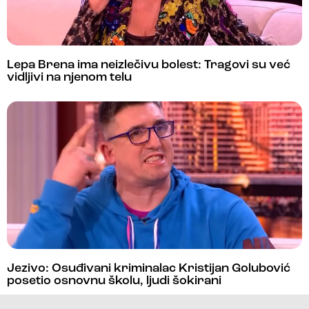
Lepa Brena ima neizlečivu bolest: Tragovi su već
vidljivi na njenom telu
Jezivo: Osuđivani kriminalac Kristijan Golubović
posetio osnovnu školu, ljudi šokirani